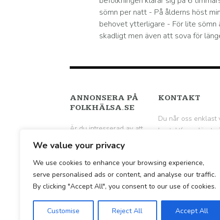
befolkningen klarar sig på 6 timmar
sömn per natt - På ålderns höst mi
behovet ytterligare - För lite sömn 
skadligt men även att sova för läng
ANNONSERA PÅ
KONTAKT
FOLKHÄLSA.SE
Du når oss enklast 
Är du intresserad av att
kontaktformuläret p
annonsera på
följande sida
.
We value your privacy
Folkhälsa.se? Hör av dig
We use cookies to enhance your browsing experience,
till oss per mail för en
serve personalised ads or content, and analyse our traffic.
vidare diskussion.
By clicking "Accept All", you consent to our use of cookies.
Customise
Reject All
Accept All