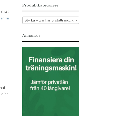
Produktkategorier
10142
bänkar
Styrka – Bänkar & ställningar – Träningsbänkar
×
Annonser
imata
 dina