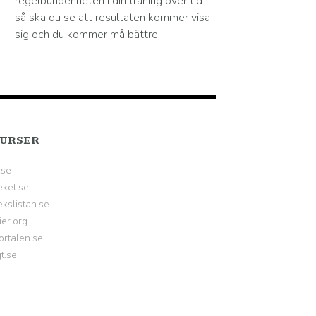
regelbundenheten i din träning över tid
så ska du se att resultaten kommer visa
sig och du kommer må bättre.
URSER
.se
eket.se
kslistan.se
ier.org
ortalen.se
gt.se