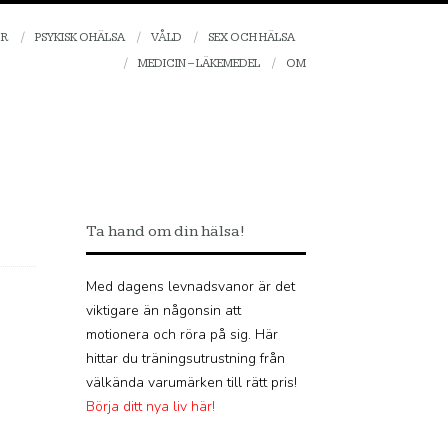
OR
PSYKISK OHÄLSA
VÅLD
SEX OCH HÄLSA
MEDICIN – LÄKEMEDEL
OM
Ta hand om din hälsa!
Med dagens levnadsvanor är det
viktigare än någonsin att
motionera och röra på sig. Här
hittar du träningsutrustning från
välkända varumärken till rätt pris!
Börja ditt nya liv här!