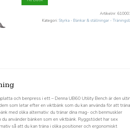
Artikelnr:
61000
Kategori:
Styrka - Bänkar & ställningar - Tränings
ning
platta och benpress i ett – Denna UB60 Utility Bench är den ult
 dem som letar efter en viktbänk som du kan använda för att träna
änk med olika alternativ: du tränar dina mag- och benmuskler
 du använder bänken som en viktbänk. Ryggstödet har sex
rnativ så att du kan träna i olika positioner och ergonomiskt