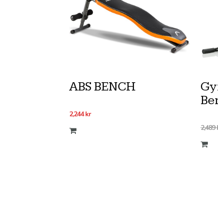
ABS BENCH
Gy
Be
2,244
kr
2,489