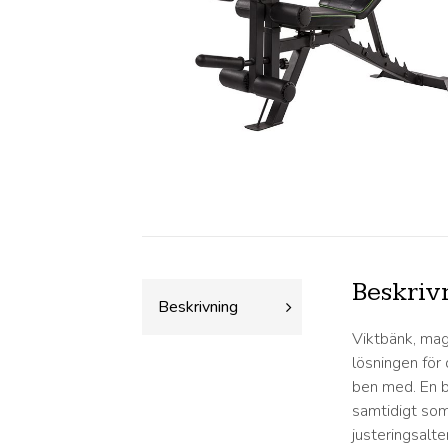
Beskriv
Beskrivning
Viktbänk, mag
lösningen för
ben med. En b
samtidigt som
justeringsalte