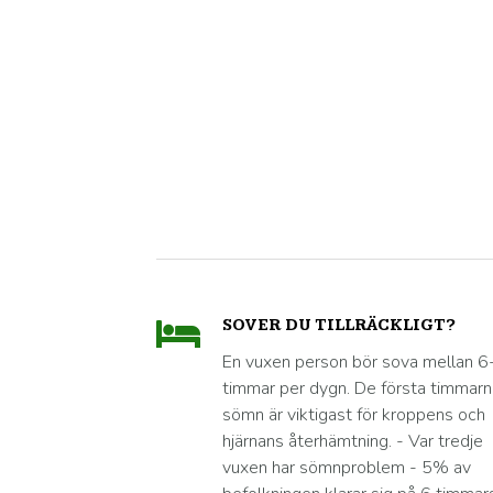
SOVER DU TILLRÄCKLIGT?
En vuxen person bör sova mellan 6
timmar per dygn. De första timmar
sömn är viktigast för kroppens och
hjärnans återhämtning. - Var tredje
vuxen har sömnproblem - 5% av