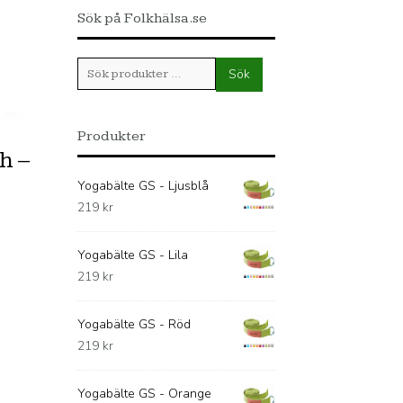
Sök på Folkhälsa.se
Sök
Sök
efter:
Produkter
h –
Yogabälte GS - Ljusblå
219
kr
Yogabälte GS - Lila
219
kr
Yogabälte GS - Röd
219
kr
Yogabälte GS - Orange