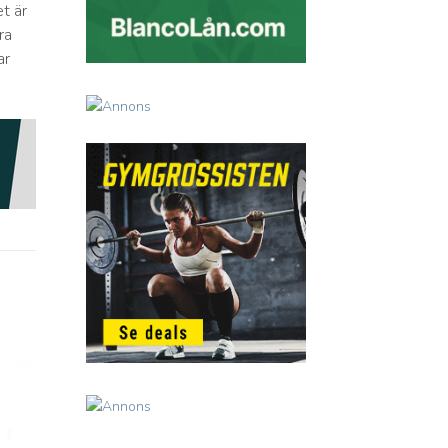
et är
ra
ar