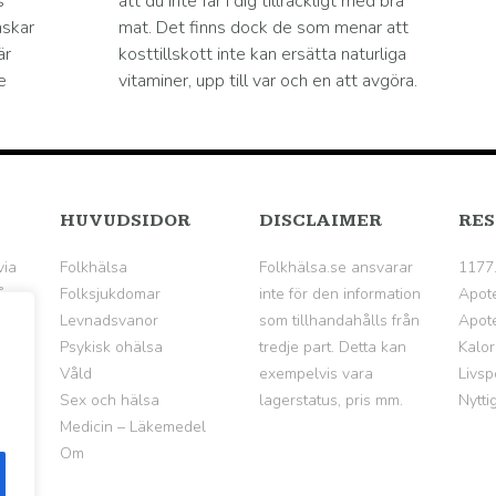
s
att du inte får i dig tillräckligt med bra
nskar
mat. Det finns dock de som menar att
är
kosttillskott inte kan ersätta naturliga
e
vitaminer, upp till var och en att avgöra.
HUVUDSIDOR
DISCLAIMER
RES
via
Folkhälsa
Folkhälsa.se ansvarar
1177
å
Folksjukdomar
inte för den information
Apot
Levnadsvanor
som tillhandahålls från
Apote
Psykisk ohälsa
tredje part. Detta kan
Kalor
Våld
exempelvis vara
Livsp
Sex och hälsa
lagerstatus, pris mm.
Nytti
Medicin – Läkemedel
Om