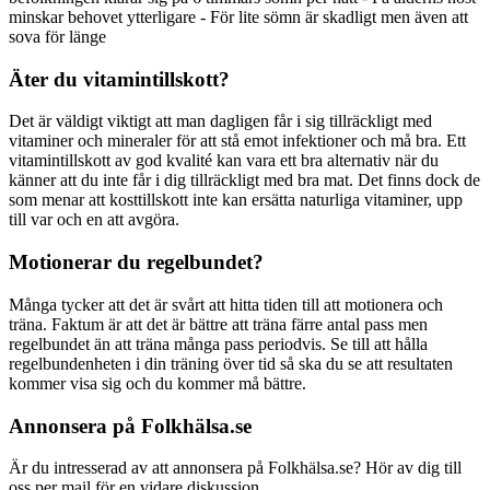
minskar behovet ytterligare - För lite sömn är skadligt men även att
sova för länge
Äter du vitamintillskott?
Det är väldigt viktigt att man dagligen får i sig tillräckligt med
vitaminer och mineraler för att stå emot infektioner och må bra. Ett
vitamintillskott av god kvalité kan vara ett bra alternativ när du
känner att du inte får i dig tillräckligt med bra mat. Det finns dock de
som menar att kosttillskott inte kan ersätta naturliga vitaminer, upp
till var och en att avgöra.
Motionerar du regelbundet?
Många tycker att det är svårt att hitta tiden till att motionera och
träna. Faktum är att det är bättre att träna färre antal pass men
regelbundet än att träna många pass periodvis. Se till att hålla
regelbundenheten i din träning över tid så ska du se att resultaten
kommer visa sig och du kommer må bättre.
Annonsera på Folkhälsa.se
Är du intresserad av att annonsera på Folkhälsa.se? Hör av dig till
oss per mail för en vidare diskussion.