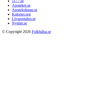
1177.se
Apoteket.se
Apotekslistan.se
Kalorier.org
Livsportalen.se
Nyttigt.se
© Copyright 2026
Folkhälsa.se