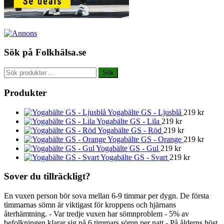
Sök på Folkhälsa.se
Sök
Sök
efter:
Produkter
Yogabälte GS - Ljusblå
219
kr
Yogabälte GS - Lila
219
kr
Yogabälte GS - Röd
219
kr
Yogabälte GS - Orange
219
kr
Yogabälte GS - Gul
219
kr
Yogabälte GS - Svart
219
kr
Sover du tillräckligt?
En vuxen person bör sova mellan 6-9 timmar per dygn. De första
timmarnas sömn är viktigast för kroppens och hjärnans
återhämtning. - Var tredje vuxen har sömnproblem - 5% av
befolkningen klarar sig på 6 timmars sömn per natt - På ålderns höst