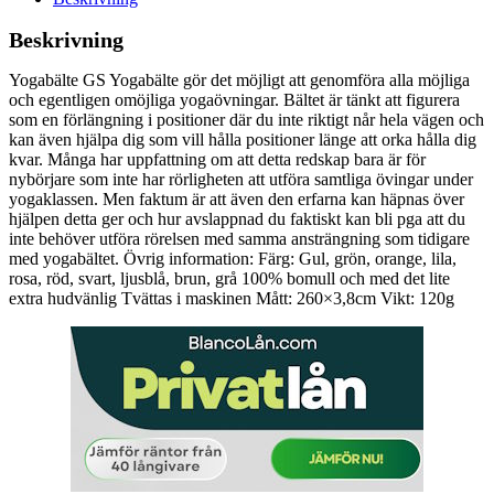
Beskrivning
Yogabälte GS Yogabälte gör det möjligt att genomföra alla möjliga
och egentligen omöjliga yogaövningar. Bältet är tänkt att figurera
som en förlängning i positioner där du inte riktigt når hela vägen och
kan även hjälpa dig som vill hålla positioner länge att orka hålla dig
kvar. Många har uppfattning om att detta redskap bara är för
nybörjare som inte har rörligheten att utföra samtliga övingar under
yogaklassen. Men faktum är att även den erfarna kan häpnas över
hjälpen detta ger och hur avslappnad du faktiskt kan bli pga att du
inte behöver utföra rörelsen med samma ansträngning som tidigare
med yogabältet. Övrig information: Färg: Gul, grön, orange, lila,
rosa, röd, svart, ljusblå, brun, grå 100% bomull och med det lite
extra hudvänlig Tvättas i maskinen Mått: 260×3,8cm Vikt: 120g