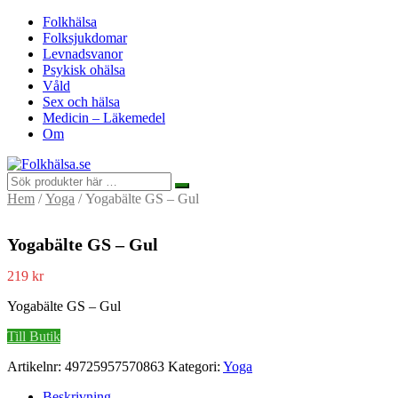
Folkhälsa
Folksjukdomar
Levnadsvanor
Psykisk ohälsa
Våld
Sex och hälsa
Medicin – Läkemedel
Om
Hem
/
Yoga
/ Yogabälte GS – Gul
Yogabälte GS – Gul
219
kr
Yogabälte GS – Gul
Till Butik
Artikelnr:
49725957570863
Kategori:
Yoga
Beskrivning