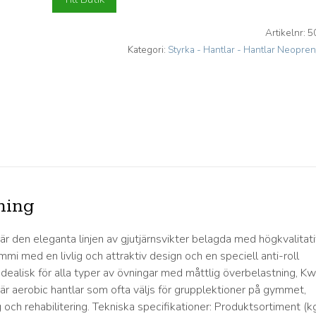
Artikelnr:
5
Kategori:
Styrka - Hantlar - Hantlar Neopren
ning
r den eleganta linjen av gjutjärnsvikter belagda med högkvalitati
mmi med en livlig och attraktiv design och en speciell anti-roll
dealisk för alla typer av övningar med måttlig överbelastning, Kw
r aerobic hantlar som ofta väljs för grupplektioner på gymmet,
och rehabilitering. Tekniska specifikationer: Produktsortiment (kg