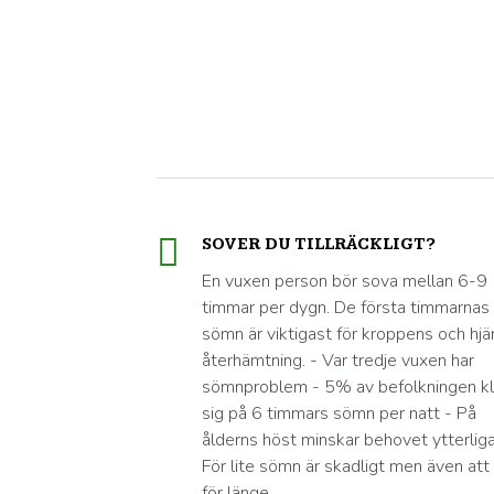
SOVER DU TILLRÄCKLIGT?
En vuxen person bör sova mellan 6-9
timmar per dygn. De första timmarnas
sömn är viktigast för kroppens och hjä
återhämtning. - Var tredje vuxen har
sömnproblem - 5% av befolkningen kl
sig på 6 timmars sömn per natt - På
ålderns höst minskar behovet ytterliga
För lite sömn är skadligt men även att
för länge