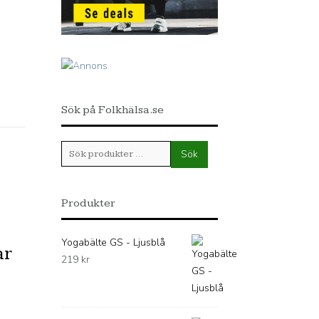
Sök på Folkhälsa.se
Sök
Sök
efter:
Produkter
Yogabälte GS - Ljusblå
ar
219
kr