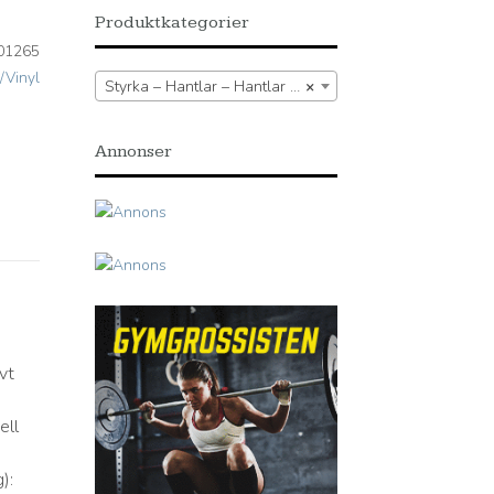
Produktkategorier
01265
/Vinyl
Styrka – Hantlar – Hantlar Neopren/Vinyl
×
Annonser
vt
ell
):