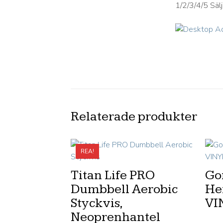
1/2/3/4/5 Sälj
Relaterade produkter
REA!
Titan Life PRO
Gor
Dumbbell Aerobic
He
Styckvis,
VI
Neoprenhantel