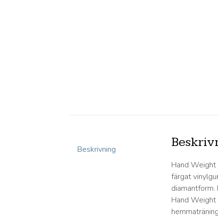
Beskriv
Beskrivning
Hand Weight ä
färgat vinylgu
diamantform. I
Hand Weight ä
hemmaträning 