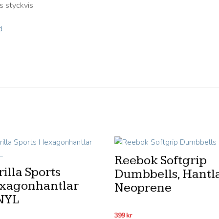
s styckvis
Reebok Softgrip
illa Sports
Dumbbells, Hantl
xagonhantlar
Neoprene
NYL
399
kr