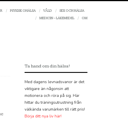
OR
PSYKISK OHÄLSA
VÅLD
SEX OCH HÄLSA
MEDICIN – LÄKEMEDEL
OM
Ta hand om din hälsa!
Med dagens levnadsvanor är det
viktigare än någonsin att
motionera och röra på sig. Här
hittar du träningsutrustning från
välkända varumärken till rätt pris!
ne
Börja ditt nya liv här!