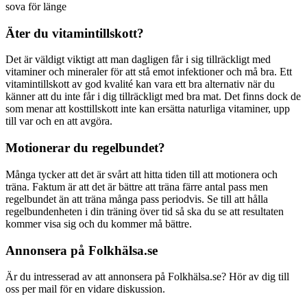
sova för länge
Äter du vitamintillskott?
Det är väldigt viktigt att man dagligen får i sig tillräckligt med
vitaminer och mineraler för att stå emot infektioner och må bra. Ett
vitamintillskott av god kvalité kan vara ett bra alternativ när du
känner att du inte får i dig tillräckligt med bra mat. Det finns dock de
som menar att kosttillskott inte kan ersätta naturliga vitaminer, upp
till var och en att avgöra.
Motionerar du regelbundet?
Många tycker att det är svårt att hitta tiden till att motionera och
träna. Faktum är att det är bättre att träna färre antal pass men
regelbundet än att träna många pass periodvis. Se till att hålla
regelbundenheten i din träning över tid så ska du se att resultaten
kommer visa sig och du kommer må bättre.
Annonsera på Folkhälsa.se
Är du intresserad av att annonsera på Folkhälsa.se? Hör av dig till
oss per mail för en vidare diskussion.