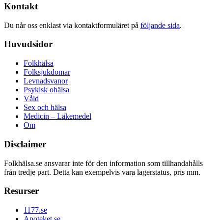
Kontakt
Du når oss enklast via kontaktformuläret på
följande sida
.
Huvudsidor
Folkhälsa
Folksjukdomar
Levnadsvanor
Psykisk ohälsa
Våld
Sex och hälsa
Medicin – Läkemedel
Om
Disclaimer
Folkhälsa.se ansvarar inte för den information som tillhandahålls
från tredje part. Detta kan exempelvis vara lagerstatus, pris mm.
Resurser
1177.se
Apoteket.se