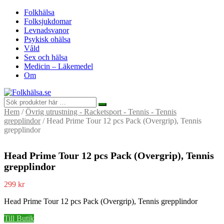
Folkhälsa
Folksjukdomar
Levnadsvanor
Psykisk ohälsa
Våld
Sex och hälsa
Medicin – Läkemedel
Om
Hem
/
Övrig utrustning - Racketsport - Tennis - Tennis
grepplindor
/ Head Prime Tour 12 pcs Pack (Overgrip), Tennis
grepplindor
Head Prime Tour 12 pcs Pack (Overgrip), Tennis
grepplindor
299
kr
Head Prime Tour 12 pcs Pack (Overgrip), Tennis grepplindor
Till Butik