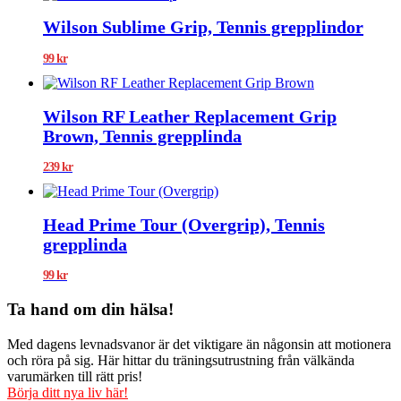
Wilson Sublime Grip, Tennis grepplindor
99
kr
Wilson RF Leather Replacement Grip
Brown, Tennis grepplinda
239
kr
Head Prime Tour (Overgrip), Tennis
grepplinda
99
kr
Ta hand om din hälsa!
Med dagens levnadsvanor är det viktigare än någonsin att motionera
och röra på sig. Här hittar du träningsutrustning från välkända
varumärken till rätt pris!
Börja ditt nya liv här!