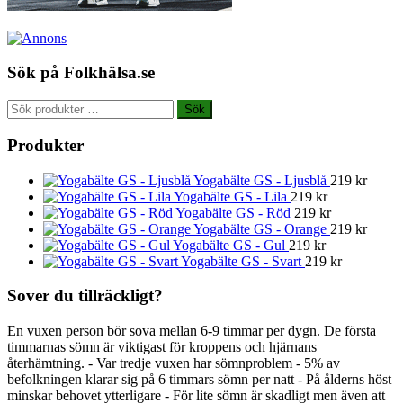
Sök på Folkhälsa.se
Sök
Sök
efter:
Produkter
Yogabälte GS - Ljusblå
219
kr
Yogabälte GS - Lila
219
kr
Yogabälte GS - Röd
219
kr
Yogabälte GS - Orange
219
kr
Yogabälte GS - Gul
219
kr
Yogabälte GS - Svart
219
kr
Sover du tillräckligt?
En vuxen person bör sova mellan 6-9 timmar per dygn. De första
timmarnas sömn är viktigast för kroppens och hjärnans
återhämtning. - Var tredje vuxen har sömnproblem - 5% av
befolkningen klarar sig på 6 timmars sömn per natt - På ålderns höst
minskar behovet ytterligare - För lite sömn är skadligt men även att