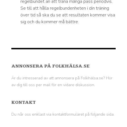
regelbundet än att träna många pass periodvis.
Se till att hålla regelbundenheten i din träning
över tid så ska du se att resultaten kommer visa
sig och du kommer må bättre.
ANNONSERA PÅ FOLKHÄLSA.SE
Är du intresserad av att annonsera på Folkhälsa.se? Hör
av dig till oss per mail för en vidare diskussion.
KONTAKT
Du når oss enklast via kontaktformuläret på
följande sida
.