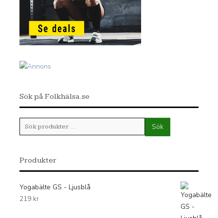
Sök på Folkhälsa.se
Sök
Sök
efter:
Produkter
Yogabälte GS - Ljusblå
219
kr