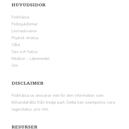
HUVUDSIDOR
Folkhälsa
Folksjukdomar
Levnadsvanor
Psykisk ohälsa
Våld
Sex och hälsa
Medicin – Läkemedel
Om
DISCLAIMER
Folkhälsa.se ansvarar inte för den information som
tillhandahålls från tredje part. Detta kan exempelvis vara
lagerstatus, pris mm.
RESURSER