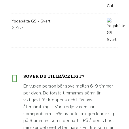
Yogabälte GS - Svart
219
kr
SOVER DU TILLRÄCKLIGT?
En vuxen person bör sova mellan 6-9 timmar
per dygn. De första timmarnas sömn är
viktigast för kroppens och hjärnans
återhämtning. - Var tredje vuxen har
sömnproblem - 5% av befolkningen klarar sig
på 6 timmars sömn per natt - På ålderns höst
minskar behovet ytterligare - För lite sömn är