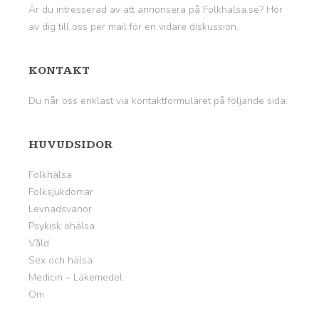
Är du intresserad av att annonsera på Folkhälsa.se? Hör
av dig till oss per mail för en vidare diskussion.
KONTAKT
Du når oss enklast via kontaktformuläret på
följande sida
.
HUVUDSIDOR
Folkhälsa
Folksjukdomar
Levnadsvanor
Psykisk ohälsa
Våld
Sex och hälsa
Medicin – Läkemedel
Om