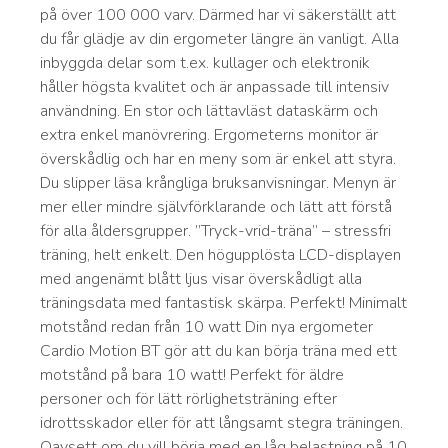
på över 100 000 varv. Därmed har vi säkerställt att
du får glädje av din ergometer längre än vanligt. Alla
inbyggda delar som t.ex. kullager och elektronik
håller högsta kvalitet och är anpassade till intensiv
användning. En stor och lättavläst dataskärm och
extra enkel manövrering. Ergometerns monitor är
överskådlig och har en meny som är enkel att styra.
Du slipper läsa krångliga bruksanvisningar. Menyn är
mer eller mindre självförklarande och lätt att förstå
för alla åldersgrupper. ”Tryck-vrid-träna” – stressfri
träning, helt enkelt. Den högupplösta LCD-displayen
med angenämt blått ljus visar överskådligt alla
träningsdata med fantastisk skärpa. Perfekt! Minimalt
motstånd redan från 10 watt Din nya ergometer
Cardio Motion BT gör att du kan börja träna med ett
motstånd på bara 10 watt! Perfekt för äldre
personer och för lätt rörlighetsträning efter
idrottsskador eller för att långsamt stegra träningen.
Oavsett om du vill börja med en låg belastning på 10