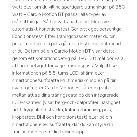
watt eller om du vill ha sportigare utmaningar på 350
watt – Cardio Motion BT passar alla typer av
målsättningar. Så här vältränad är du! Inklusive
automatiskt konditionstest Gör ditt eget personliga
konditionstest. Efter träningspasset mäter du din
puls. Ju fortare din puls går ner, desto mer vältränad
är du. Datorn på din Cardio Motion BT visar detta
genom ett konditionsbetyg på 1–6. Ditt mål bör vara
att höja betyget för varje träningspass. Välj att se
informationen på 5,5-tums LCD-skärm eller
smartphone/surfplatta Multimediakonsolen på din
nya ergometer Cardio Motion BT låter dig välja
mellan att se dina träningsdata på den integrerade
LCD-skärmen (visar berg-och-dalprofiler, hastighet,
tid, tillryggalagd sträcka, kaloriförbränning, puls,
kroppsfett, BMI och konditionstest) eller på din
smartphone eller surfplatta, där du kan styra din
träning med en smidig träningsapp.