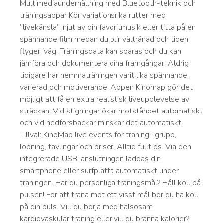
Multimediaunderhållning med Bluetooth-teknik och
träningsappar Kör variationsrika rutter med
”livekänsla”, njut av din favoritmusik eller titta på en
spännande film medan du blir vältränad och tiden
flyger iväg. Träningsdata kan sparas och du kan
jämföra och dokumentera dina framgångar. Aldrig
tidigare har hemmaträningen varit lika spännande,
varierad och motiverande. Appen Kinomap gör det
möjligt att få en extra realistisk liveupplevelse av
sträckan. Vid stigningar ökar motståndet automatiskt
och vid nedförsbackar minskar det automatiskt.
Tillval: KinoMap live events för träning i grupp,
löpning, tävlingar och priser. Alltid fullt ös. Via den
integrerade USB-anslutningen laddas din
smartphone eller surfplatta automatiskt under
träningen. Har du personliga träningsmål? Håll koll på
pulsen! För att träna mot ett visst mål bör du ha koll
på din puls. Vill du börja med hälsosam
kardiovaskulär träning eller vill du bränna kalorier?