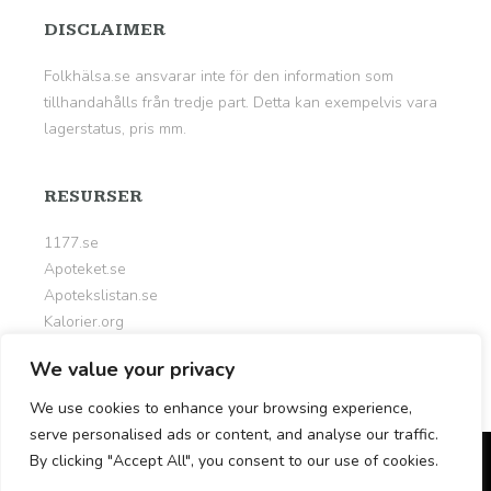
DISCLAIMER
Folkhälsa.se ansvarar inte för den information som
tillhandahålls från tredje part. Detta kan exempelvis vara
lagerstatus, pris mm.
RESURSER
1177.se
Apoteket.se
Apotekslistan.se
Kalorier.org
Livsportalen.se
We value your privacy
Nyttigt.se
We use cookies to enhance your browsing experience,
serve personalised ads or content, and analyse our traffic.
© Copyright 2026
Folkhälsa.se
By clicking "Accept All", you consent to our use of cookies.