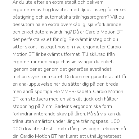
Är du ute efter en extra stabil och bekväm
ergometer av hög kvalitet med djupt insteg för enkel
påstigning och automatiska träningsprogram? Vill du
dessutom ha en extra överskådlig, självförklarande
och enkel datoranvändning? Då är Cardio Motion BT
det perfekta valet för dig! Bekvämt insteg och du
sitter skönt Insteget hos din nya ergometer Cardio
Motion BT är bekvämt utformat. Till skillnad från
ergometrar med höga chassin svingar du enkelt
igenom benet genom det generösa avståndet
mellan styret och sätet. Du kommer garanterat att få
en aha-upplevelse när du sätter dig på den breda
men ändå sportiga HAMMER-sadeln. Cardio Motion
BT kan stoltsera med en särskilt tjock och hållbar
stoppning på 7 cm. Sadelns ergonomiska form
förhindrar irriterande skav på låren. På så vis kan du
träna utan smärtor under längre träningspass. 100
000 i kvalitetstest – extra lång livslängd Tekniken på
din Cardio Motion BT har klarat ett uthållighetstest