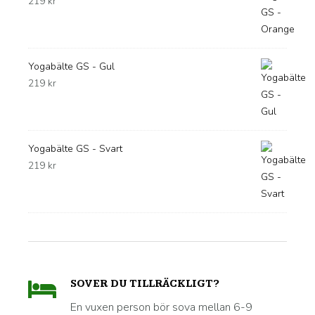
219
kr
Yogabälte GS - Gul
219
kr
Yogabälte GS - Svart
219
kr
SOVER DU TILLRÄCKLIGT?
En vuxen person bör sova mellan 6-9