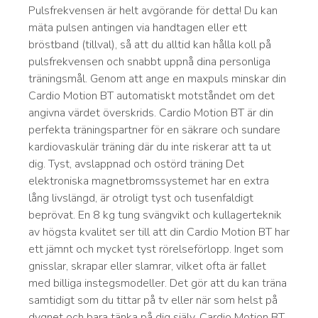
Pulsfrekvensen är helt avgörande för detta! Du kan
mäta pulsen antingen via handtagen eller ett
bröstband (tillval), så att du alltid kan hålla koll på
pulsfrekvensen och snabbt uppnå dina personliga
träningsmål. Genom att ange en maxpuls minskar din
Cardio Motion BT automatiskt motståndet om det
angivna värdet överskrids. Cardio Motion BT är din
perfekta träningspartner för en säkrare och sundare
kardiovaskulär träning där du inte riskerar att ta ut
dig. Tyst, avslappnad och ostörd träning Det
elektroniska magnetbromssystemet har en extra
lång livslängd, är otroligt tyst och tusenfaldigt
beprövat. En 8 kg tung svängvikt och kullagerteknik
av högsta kvalitet ser till att din Cardio Motion BT har
ett jämnt och mycket tyst rörelseförlopp. Inget som
gnisslar, skrapar eller slamrar, vilket ofta är fallet
med billiga instegsmodeller. Det gör att du kan träna
samtidigt som du tittar på tv eller när som helst på
dygnet och bara tänka på dig själv. Cardio Motion BT