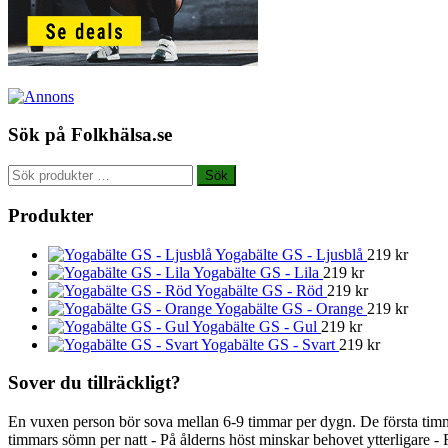
Sök på Folkhälsa.se
Sök
Sök
efter:
Produkter
Yogabälte GS - Ljusblå
219
kr
Yogabälte GS - Lila
219
kr
Yogabälte GS - Röd
219
kr
Yogabälte GS - Orange
219
kr
Yogabälte GS - Gul
219
kr
Yogabälte GS - Svart
219
kr
Sover du tillräckligt?
En vuxen person bör sova mellan 6-9 timmar per dygn. De första timm
timmars sömn per natt - På ålderns höst minskar behovet ytterligare - 