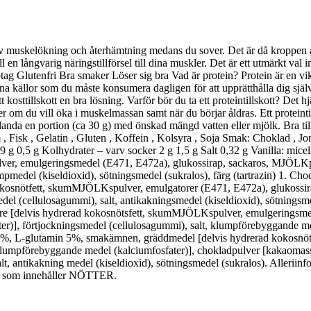
 muskelökning och återhämtning medans du sover. Det är då kroppen åt
en långvarig näringstillförsel till dina muskler. Det är ett utmärkt val 
tag Glutenfri Bra smaker Löser sig bra Vad är protein? Protein är en vi
a källor som du måste konsumera dagligen för att upprätthålla dig själv
osttillskott en bra lösning. Varför bör du ta ett proteintillskott? Det hjä
om du vill öka i muskelmassan samt när du börjar åldras. Ett proteintillsk
Blanda en portion (ca 30 g) med önskad mängd vatten eller mjölk. Bra till
, Fisk , Gelatin , Gluten , Koffein , Kolsyra , Soja Smak: Choklad , Jo
9 g 0,5 g Kolhydrater – varv socker 2 g 1,5 g Salt 0,32 g Vanilla: mi
r, emulgeringsmedel (E471, E472a), glukossirap, sackaros, MJÖLKprote
umpmedel (kiseldioxid), sötningsmedel (sukralos), färg (tartrazin) 1. C
okosnötfett, skumMJÖLKspulver, emulgatorer (E471, E472a), glukossirap
l (cellulosagummi), salt, antikakningsmedel (kiseldioxid), sötningsmed
e [delvis hydrerad kokosnötsfett, skumMJÖLKspulver, emulgeringsmed
ter)], förtjockningsmedel (cellulosagummi), salt, klumpförebyggande me
87%, L-glutamin 5%, smakämnen, gräddmedel [delvis hydrerad kokosnö
 klumpförebyggande medel (kalciumfosfater)], chokladpulver [kakaomass
t, antikakning medel (kiseldioxid), sötningsmedel (sukralos). Allerii
som innehåller NÖTTER.