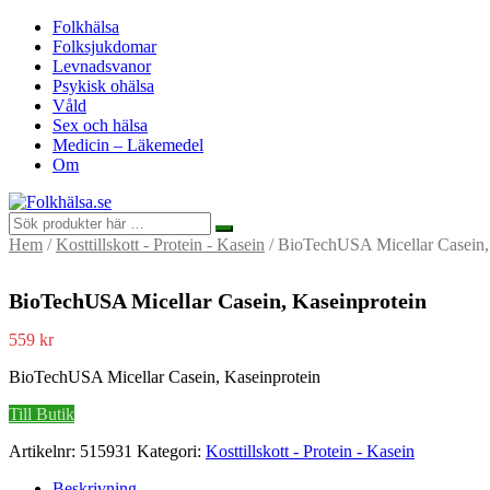
Folkhälsa
Folksjukdomar
Levnadsvanor
Psykisk ohälsa
Våld
Sex och hälsa
Medicin – Läkemedel
Om
Hem
/
Kosttillskott - Protein - Kasein
/ BioTechUSA Micellar Casein,
BioTechUSA Micellar Casein, Kaseinprotein
559
kr
BioTechUSA Micellar Casein, Kaseinprotein
Till Butik
Artikelnr:
515931
Kategori:
Kosttillskott - Protein - Kasein
Beskrivning