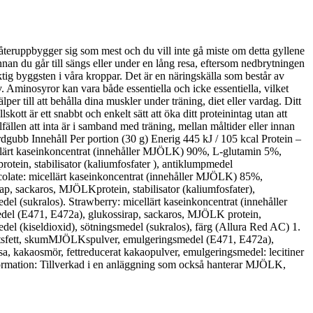
eruppbygger sig som mest och du vill inte gå miste om detta gyllene
innan du går till sängs eller under en lång resa, eftersom nedbrytningen
ktig byggsten i våra kroppar. Det är en näringskälla som består av
. Aminosyror kan vara både essentiella och icke essentiella, vilket
lper till att behålla dina muskler under träning, diet eller vardag. Ditt
ott är ett snabbt och enkelt sätt att öka ditt proteinintag utan att
fällen att inta är i samband med träning, mellan måltider eller innan
rdgubb Innehåll Per portion (30 g) Enerig 445 kJ / 105 kcal Protein –
cellärt kaseinkoncentrat (innehåller MJÖLK) 90%, L-glutamin 5%,
in, stabilisator (kaliumfosfater ), antiklumpmedel
hocolate: micellärt kaseinkoncentrat (innehåller MJÖLK) 85%,
, sackaros, MJÖLKprotein, stabilisator (kaliumfosfater),
el (sukralos). Strawberry: micellärt kaseinkoncentrat (innehåller
el (E471, E472a), glukossirap, sackaros, MJÖLK protein,
del (kiseldioxid), sötningsmedel (sukralos), färg (Allura Red AC) 1.
tsfett, skumMJÖLKspulver, emulgeringsmedel (E471, E472a),
a, kakaosmör, fettreducerat kakaopulver, emulgeringsmedel: lecitiner
nformation: Tillverkad i en anläggning som också hanterar MJÖLK,