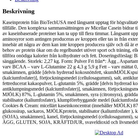
Beskrivning
Kaseinprotein från BioTechUSA med långsamt upptag för högvalitativ
tillfälle. Den komplexa sammansättningen av Micellar Casein bidrar till 
av kaseinbaserade proteiner kan ta upp till flera timmar. Långsamt upp
aminosyror som antingen produceras av kroppen eller tas in från extern
innebär att några av dem kan inte kroppen producera själv och då är ett k
behov av protein ökar om du regelbundet utöver sport och träning, eller 
tillföra onödiga kalorier från kolhydrater och fett. Doseringsförslag: 
sänggående. Storlek: 2,27 kg. Form: Pulver Fri från*: Ägg , Aspartam 
varv BCAA – varv L-Glutamine 22 g 4,3 g 5,9 g Fett – varv mättat 0,
smakämnen, grädde [delvis hydrerad kokosnötsfett, skumMJÖLKspulve
(kalciumfosfater)], förtjockningsmedel (cellulosagummi), salt, antikl
fettreducerat kakaopulver, L-glutamin 5%, grädde [delvis hydrerad k
antiklumpningsmedel (kalciumfosfater)], smakämnen, förtjockningsmede
MJÖLK) 87%, L-glutamin 5%, smakämnen, syra (citronsyra), gräddar
stabilisator (kaliumfosfater), klumpförebyggande medel (kalciumfosfa
Cookies & Cream: micellärt kaseinkoncentrat (innehåller MJÖLK) 
glukossirap, sackaros, MJÖLKprotein, stabilisator (kaliumfosfater ),
(SOJA), smakämnen], kanel, förtjockningsmedel (cellulosagummi), sal
ÄGG, GLUTEN, SOJA, KRÄFTDJUR, svaveldioxid och livsmedel 