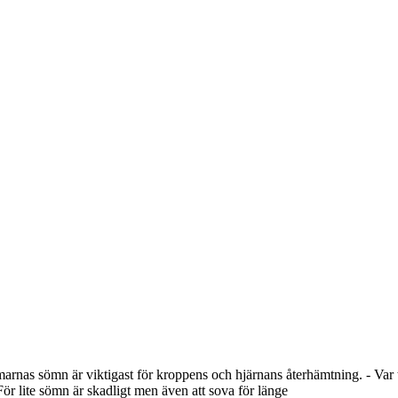
arnas sömn är viktigast för kroppens och hjärnans återhämtning. - Var
För lite sömn är skadligt men även att sova för länge