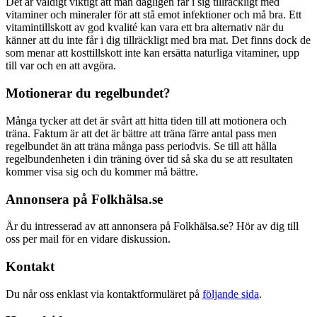
Det är väldigt viktigt att man dagligen får i sig tillräckligt med
vitaminer och mineraler för att stå emot infektioner och må bra. Ett
vitamintillskott av god kvalité kan vara ett bra alternativ när du
känner att du inte får i dig tillräckligt med bra mat. Det finns dock de
som menar att kosttillskott inte kan ersätta naturliga vitaminer, upp
till var och en att avgöra.
Motionerar du regelbundet?
Många tycker att det är svårt att hitta tiden till att motionera och
träna. Faktum är att det är bättre att träna färre antal pass men
regelbundet än att träna många pass periodvis. Se till att hålla
regelbundenheten i din träning över tid så ska du se att resultaten
kommer visa sig och du kommer må bättre.
Annonsera på Folkhälsa.se
Är du intresserad av att annonsera på Folkhälsa.se? Hör av dig till
oss per mail för en vidare diskussion.
Kontakt
Du når oss enklast via kontaktformuläret på
följande sida
.