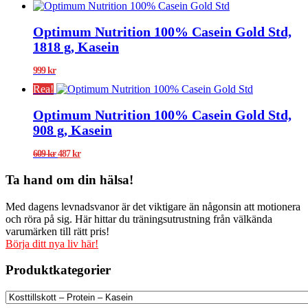
Optimum Nutrition 100% Casein Gold Std,
1818 g, Kasein
999
kr
Rea!
Optimum Nutrition 100% Casein Gold Std,
908 g, Kasein
Det
Det
609
kr
487
kr
ursprungliga
nuvarande
priset
priset
Ta hand om din hälsa!
var:
är:
609 kr.
487 kr.
Med dagens levnadsvanor är det viktigare än någonsin att motionera
och röra på sig. Här hittar du träningsutrustning från välkända
varumärken till rätt pris!
Börja ditt nya liv här!
Produktkategorier