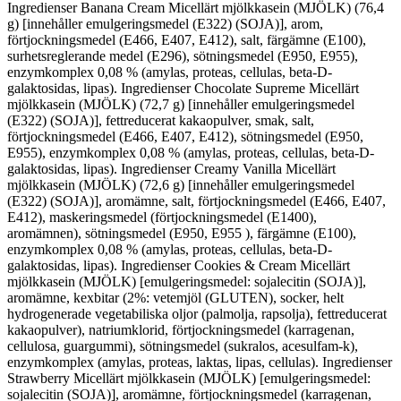
Ingredienser Banana Cream Micellärt mjölkkasein (MJÖLK) (76,4
g) [innehåller emulgeringsmedel (E322) (SOJA)], arom,
förtjockningsmedel (E466, E407, E412), salt, färgämne (E100),
surhetsreglerande medel (E296), sötningsmedel (E950, E955),
enzymkomplex 0,08 % (amylas, proteas, cellulas, beta-D-
galaktosidas, lipas). Ingredienser Chocolate Supreme Micellärt
mjölkkasein (MJÖLK) (72,7 g) [innehåller emulgeringsmedel
(E322) (SOJA)], fettreducerat kakaopulver, smak, salt,
förtjockningsmedel (E466, E407, E412), sötningsmedel (E950,
E955), enzymkomplex 0,08 % (amylas, proteas, cellulas, beta-D-
galaktosidas, lipas). Ingredienser Creamy Vanilla Micellärt
mjölkkasein (MJÖLK) (72,6 g) [innehåller emulgeringsmedel
(E322) (SOJA)], aromämne, salt, förtjockningsmedel (E466, E407,
E412), maskeringsmedel (förtjockningsmedel (E1400),
aromämnen), sötningsmedel (E950, E955 ), färgämne (E100),
enzymkomplex 0,08 % (amylas, proteas, cellulas, beta-D-
galaktosidas, lipas). Ingredienser Cookies & Cream Micellärt
mjölkkasein (MJÖLK) [emulgeringsmedel: sojalecitin (SOJA)],
aromämne, kexbitar (2%: vetemjöl (GLUTEN), socker, helt
hydrogenerade vegetabiliska oljor (palmolja, rapsolja), fettreducerat
kakaopulver), natriumklorid, förtjockningsmedel (karragenan,
cellulosa, guargummi), sötningsmedel (sukralos, acesulfam-k),
enzymkomplex (amylas, proteas, laktas, lipas, cellulas). Ingredienser
Strawberry Micellärt mjölkkasein (MJÖLK) [emulgeringsmedel:
sojalecitin (SOJA)], aromämne, förtjockningsmedel (karragenan,