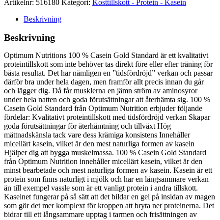
Artikelnr:
516180
Kategori:
Kosttillskott - Protein - Kasein
Beskrivning
Beskrivning
Optimum Nutritions 100 % Casein Gold Standard är ett kvalitativt
proteintillskott som inte behöver tas direkt före eller efter träning för
bästa resultat. Det har nämligen en ”tidsfördröjd” verkan och passar
därför bra under hela dagen, men framför allt precis innan du går
och lägger dig. Då får musklerna en jämn ström av aminosyror
under hela natten och goda förutsättningar att återhämta sig. 100 %
Casein Gold Standard från Optimum Nutrition erbjuder följande
fördelar: Kvalitativt proteintillskott med tidsfördröjd verkan Skapar
goda förutsättningar för återhämtning och tillväxt Hög
mättnadskänsla tack vare dess krämiga konsistens Innehåller
micellärt kasein, vilket är den mest naturliga formen av kasein
Hjälper dig att bygga muskelmassa. 100 % Casein Gold Standard
från Optimum Nutrition innehåller micellärt kasein, vilket är den
minst bearbetade och mest naturliga formen av kasein. Kasein är ett
protein som finns naturligt i mjölk och har en långsammare verkan
än till exempel vassle som är ett vanligt protein i andra tillskott.
Kaseinet fungerar på så sätt att det bildar en gel på insidan av magen
som gör det mer komplext för kroppen att bryta ner proteinerna. Det
bidrar till ett långsammare upptag i tarmen och frisättningen av