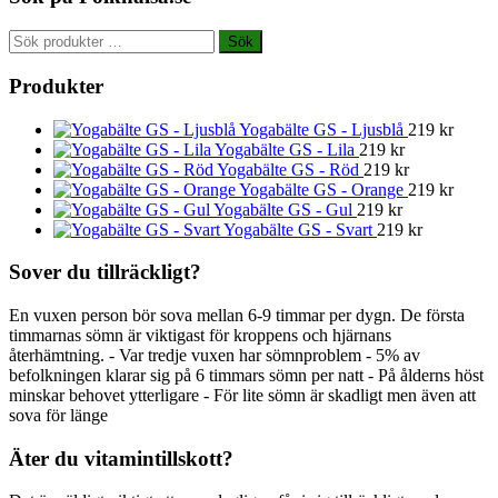
Sök
Sök
efter:
Produkter
Yogabälte GS - Ljusblå
219
kr
Yogabälte GS - Lila
219
kr
Yogabälte GS - Röd
219
kr
Yogabälte GS - Orange
219
kr
Yogabälte GS - Gul
219
kr
Yogabälte GS - Svart
219
kr
Sover du tillräckligt?
En vuxen person bör sova mellan 6-9 timmar per dygn. De första
timmarnas sömn är viktigast för kroppens och hjärnans
återhämtning. - Var tredje vuxen har sömnproblem - 5% av
befolkningen klarar sig på 6 timmars sömn per natt - På ålderns höst
minskar behovet ytterligare - För lite sömn är skadligt men även att
sova för länge
Äter du vitamintillskott?