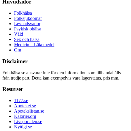
Huvudsidor
Folkhälsa
Folksjukdomar
Levnadsvanor
Psykisk ohälsa
Våld
Sex och hälsa
Medicin – Läkemedel
Om
Disclaimer
Folkhälsa.se ansvarar inte för den information som tillhandahålls
från tredje part. Detta kan exempelvis vara lagerstatus, pris mm.
Resurser
1177.se
Apoteket.se
Apotekslistan.se
Kalorier.org
Livsportalen.se
Nyttigt.se