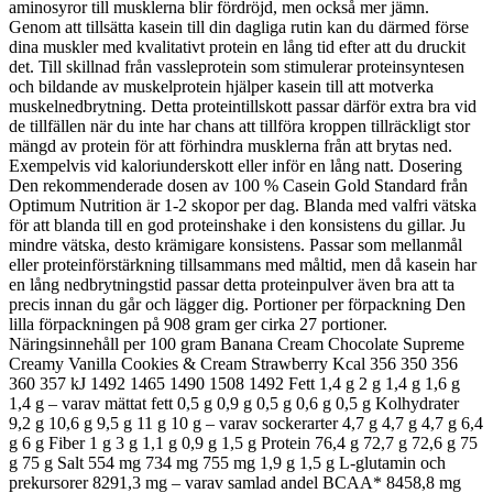
aminosyror till musklerna blir fördröjd, men också mer jämn.
Genom att tillsätta kasein till din dagliga rutin kan du därmed förse
dina muskler med kvalitativt protein en lång tid efter att du druckit
det. Till skillnad från vassleprotein som stimulerar proteinsyntesen
och bildande av muskelprotein hjälper kasein till att motverka
muskelnedbrytning. Detta proteintillskott passar därför extra bra vid
de tillfällen när du inte har chans att tillföra kroppen tillräckligt stor
mängd av protein för att förhindra musklerna från att brytas ned.
Exempelvis vid kaloriunderskott eller inför en lång natt. Dosering
Den rekommenderade dosen av 100 % Casein Gold Standard från
Optimum Nutrition är 1-2 skopor per dag. Blanda med valfri vätska
för att blanda till en god proteinshake i den konsistens du gillar. Ju
mindre vätska, desto krämigare konsistens. Passar som mellanmål
eller proteinförstärkning tillsammans med måltid, men då kasein har
en lång nedbrytningstid passar detta proteinpulver även bra att ta
precis innan du går och lägger dig. Portioner per förpackning Den
lilla förpackningen på 908 gram ger cirka 27 portioner.
Näringsinnehåll per 100 gram Banana Cream Chocolate Supreme
Creamy Vanilla Cookies & Cream Strawberry Kcal 356 350 356
360 357 kJ 1492 1465 1490 1508 1492 Fett 1,4 g 2 g 1,4 g 1,6 g
1,4 g – varav mättat fett 0,5 g 0,9 g 0,5 g 0,6 g 0,5 g Kolhydrater
9,2 g 10,6 g 9,5 g 11 g 10 g – varav sockerarter 4,7 g 4,7 g 4,7 g 6,4
g 6 g Fiber 1 g 3 g 1,1 g 0,9 g 1,5 g Protein 76,4 g 72,7 g 72,6 g 75
g 75 g Salt 554 mg 734 mg 755 mg 1,9 g 1,5 g L-glutamin och
prekursorer 8291,3 mg – varav samlad andel BCAA* 8458,8 mg