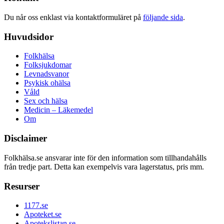
Du når oss enklast via kontaktformuläret på
följande sida
.
Huvudsidor
Folkhälsa
Folksjukdomar
Levnadsvanor
Psykisk ohälsa
Våld
Sex och hälsa
Medicin – Läkemedel
Om
Disclaimer
Folkhälsa.se ansvarar inte för den information som tillhandahålls
från tredje part. Detta kan exempelvis vara lagerstatus, pris mm.
Resurser
1177.se
Apoteket.se
Apotekslistan.se