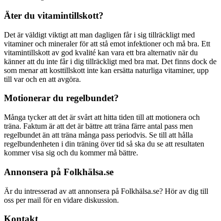
Äter du vitamintillskott?
Det är väldigt viktigt att man dagligen får i sig tillräckligt med
vitaminer och mineraler för att stå emot infektioner och må bra. Ett
vitamintillskott av god kvalité kan vara ett bra alternativ när du
känner att du inte får i dig tillräckligt med bra mat. Det finns dock de
som menar att kosttillskott inte kan ersätta naturliga vitaminer, upp
till var och en att avgöra.
Motionerar du regelbundet?
Många tycker att det är svårt att hitta tiden till att motionera och
träna. Faktum är att det är bättre att träna färre antal pass men
regelbundet än att träna många pass periodvis. Se till att hålla
regelbundenheten i din träning över tid så ska du se att resultaten
kommer visa sig och du kommer må bättre.
Annonsera på Folkhälsa.se
Är du intresserad av att annonsera på Folkhälsa.se? Hör av dig till
oss per mail för en vidare diskussion.
Kontakt