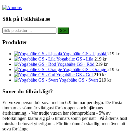
Sök på Folkhälsa.se
Sök
Sök
efter:
Produkter
Yogabälte GS - Ljusblå
219
kr
Yogabälte GS - Lila
219
kr
Yogabälte GS - Röd
219
kr
Yogabälte GS - Orange
219
kr
Yogabälte GS - Gul
219
kr
Yogabälte GS - Svart
219
kr
Sover du tillräckligt?
En vuxen person bör sova mellan 6-9 timmar per dygn. De första
timmarnas sömn är viktigast för kroppens och hjärnans
återhämtning. - Var tredje vuxen har sömnproblem - 5% av
befolkningen klarar sig på 6 timmars sömn per natt - På ålderns höst
minskar behovet ytterligare - För lite sömn är skadligt men även att
sova för länge