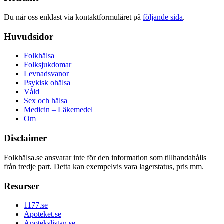
Du når oss enklast via kontaktformuläret på
följande sida
.
Huvudsidor
Folkhälsa
Folksjukdomar
Levnadsvanor
Psykisk ohälsa
Våld
Sex och hälsa
Medicin – Läkemedel
Om
Disclaimer
Folkhälsa.se ansvarar inte för den information som tillhandahålls
från tredje part. Detta kan exempelvis vara lagerstatus, pris mm.
Resurser
1177.se
Apoteket.se
Apotekslistan.se