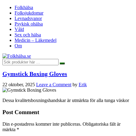
Folkhälsa
Folksjukdomar
Levnadsvanor
Psykisk ohälsa
Våld
Sex och hälsa
Medicin – Läkemedel
Om
Gymstick Boxing Gloves
22 oktober, 2025
Leave a Comment
by
Erik
Dessa kvalitetsboxningshandskar är utmärkta för alla tunga väskor
Post Comment
Din e-postadress kommer inte publiceras.
Obligatoriska fält är
märkta
*