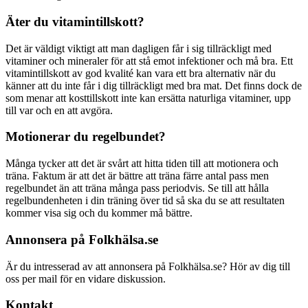
Äter du vitamintillskott?
Det är väldigt viktigt att man dagligen får i sig tillräckligt med
vitaminer och mineraler för att stå emot infektioner och må bra. Ett
vitamintillskott av god kvalité kan vara ett bra alternativ när du
känner att du inte får i dig tillräckligt med bra mat. Det finns dock de
som menar att kosttillskott inte kan ersätta naturliga vitaminer, upp
till var och en att avgöra.
Motionerar du regelbundet?
Många tycker att det är svårt att hitta tiden till att motionera och
träna. Faktum är att det är bättre att träna färre antal pass men
regelbundet än att träna många pass periodvis. Se till att hålla
regelbundenheten i din träning över tid så ska du se att resultaten
kommer visa sig och du kommer må bättre.
Annonsera på Folkhälsa.se
Är du intresserad av att annonsera på Folkhälsa.se? Hör av dig till
oss per mail för en vidare diskussion.
Kontakt