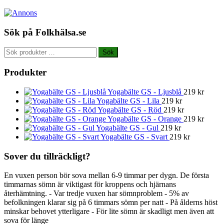
Sök på Folkhälsa.se
Sök
Sök
efter:
Produkter
Yogabälte GS - Ljusblå
219
kr
Yogabälte GS - Lila
219
kr
Yogabälte GS - Röd
219
kr
Yogabälte GS - Orange
219
kr
Yogabälte GS - Gul
219
kr
Yogabälte GS - Svart
219
kr
Sover du tillräckligt?
En vuxen person bör sova mellan 6-9 timmar per dygn. De första
timmarnas sömn är viktigast för kroppens och hjärnans
återhämtning. - Var tredje vuxen har sömnproblem - 5% av
befolkningen klarar sig på 6 timmars sömn per natt - På ålderns höst
minskar behovet ytterligare - För lite sömn är skadligt men även att
sova för länge