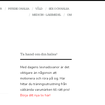
OR
PSYKISK OHÄLSA
VÅLD
SEX OCH HÄLSA
MEDICIN – LÄKEMEDEL
OM
Ta hand om din hälsa!
Med dagens levnadsvanor är det
viktigare än någonsin att
motionera och röra på sig. Här
hittar du träningsutrustning från
välkända varumärken till rätt pris!
Börja ditt nya liv här!