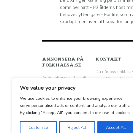
befolkningen klarar sig på 6 timmar
sömn per natt - På ålderns höst mi
behovet ytterligare - För lite sömn 
skadligt men även att sova för läng
ANNONSERA PÅ
KONTAKT
FOLKHÄLSA.SE
Du når oss enklast 
Är du intresserad av att
kontaktformuläret p
annonsera på
följande sida
.
We value your privacy
Folkhälsa.se? Hör av dig
We use cookies to enhance your browsing experience,
till oss per mail för en
serve personalised ads or content, and analyse our traffic.
vidare diskussion.
By clicking "Accept All", you consent to our use of cookies.
Customise
Reject All
Accept All