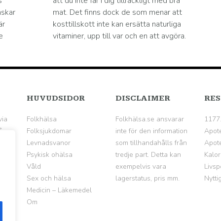
s
att du inte får i dig tillräckligt med bra
nskar
mat. Det finns dock de som menar att
är
kosttillskott inte kan ersätta naturliga
e
vitaminer, upp till var och en att avgöra.
HUVUDSIDOR
DISCLAIMER
RES
via
Folkhälsa
Folkhälsa.se ansvarar
1177
å
Folksjukdomar
inte för den information
Apot
Levnadsvanor
som tillhandahålls från
Apote
Psykisk ohälsa
tredje part. Detta kan
Kalor
Våld
exempelvis vara
Livsp
Sex och hälsa
lagerstatus, pris mm.
Nytti
Medicin – Läkemedel
Om