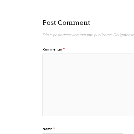
Post Comment
Din e-postadress kommer inte publiceras.
Obligatorisk
Kommentar
*
Namn
*