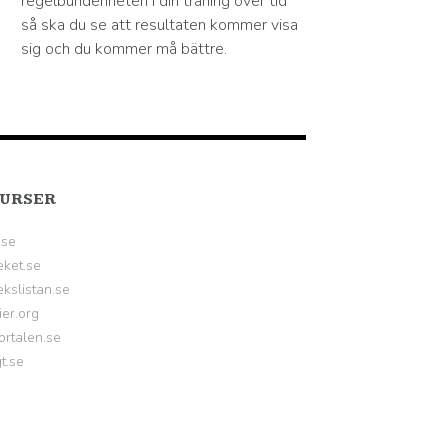
regelbundenheten i din träning över tid
så ska du se att resultaten kommer visa
sig och du kommer må bättre.
URSER
.se
eket.se
kslistan.se
ier.org
ortalen.se
gt.se