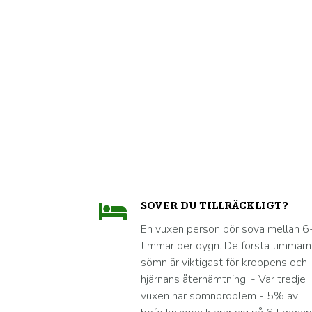
SOVER DU TILLRÄCKLIGT?
En vuxen person bör sova mellan 6
timmar per dygn. De första timmar
sömn är viktigast för kroppens och
hjärnans återhämtning. - Var tredje
vuxen har sömnproblem - 5% av