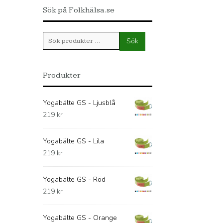
Sök på Folkhälsa.se
Sök
Sök
efter:
Produkter
Yogabälte GS - Ljusblå
219
kr
Yogabälte GS - Lila
219
kr
Yogabälte GS - Röd
219
kr
Yogabälte GS - Orange