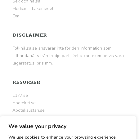
Sex och hälsa
Medicin – Läkemedel
Om
DISCLAIMER
Folkhälsa.se ansvarar inte för den information som
tillhandahålls från tredje part. Detta kan exempelvis vara
lagerstatus, pris mm.
RESURSER
1177.se
Apoteket.se
Apotekslistan.se
Kalorier.org
Livsportalen.se
We value your privacy
Nyttigt.se
We use cookies to enhance your browsing experience,