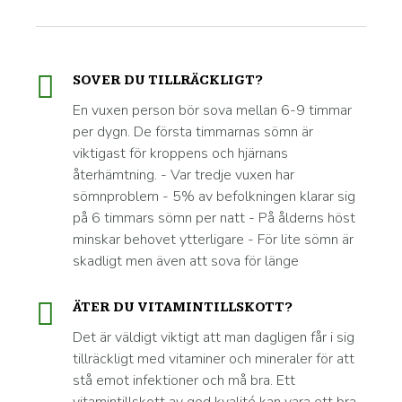
SOVER DU TILLRÄCKLIGT?
En vuxen person bör sova mellan 6-9 timmar
per dygn. De första timmarnas sömn är
viktigast för kroppens och hjärnans
återhämtning. - Var tredje vuxen har
sömnproblem - 5% av befolkningen klarar sig
på 6 timmars sömn per natt - På ålderns höst
minskar behovet ytterligare - För lite sömn är
skadligt men även att sova för länge
ÄTER DU VITAMINTILLSKOTT?
Det är väldigt viktigt att man dagligen får i sig
tillräckligt med vitaminer och mineraler för att
stå emot infektioner och må bra. Ett
vitamintillskott av god kvalité kan vara ett bra