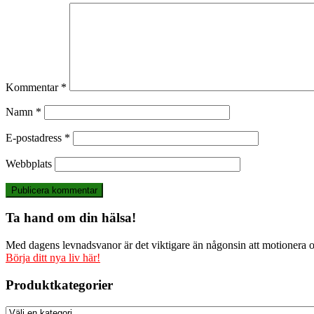
Kommentar
*
Namn
*
E-postadress
*
Webbplats
Ta hand om din hälsa!
Med dagens levnadsvanor är det viktigare än någonsin att motionera och
Börja ditt nya liv här!
Produktkategorier