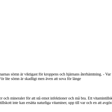
arnas sömn är viktigast för kroppens och hjärnans återhämtning. - Var
För lite sömn är skadligt men även att sova för länge
ner och mineraler för att stå emot infektioner och må bra. Ett vitamintills
llskott inte kan ersätta naturliga vitaminer, upp till var och en att avgör