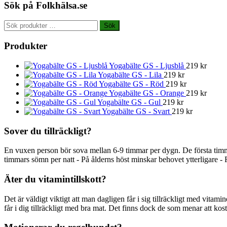
Sök på Folkhälsa.se
Sök
Sök
efter:
Produkter
Yogabälte GS - Ljusblå
219
kr
Yogabälte GS - Lila
219
kr
Yogabälte GS - Röd
219
kr
Yogabälte GS - Orange
219
kr
Yogabälte GS - Gul
219
kr
Yogabälte GS - Svart
219
kr
Sover du tillräckligt?
En vuxen person bör sova mellan 6-9 timmar per dygn. De första timm
timmars sömn per natt - På ålderns höst minskar behovet ytterligare - 
Äter du vitamintillskott?
Det är väldigt viktigt att man dagligen får i sig tillräckligt med vitami
får i dig tillräckligt med bra mat. Det finns dock de som menar att kostti