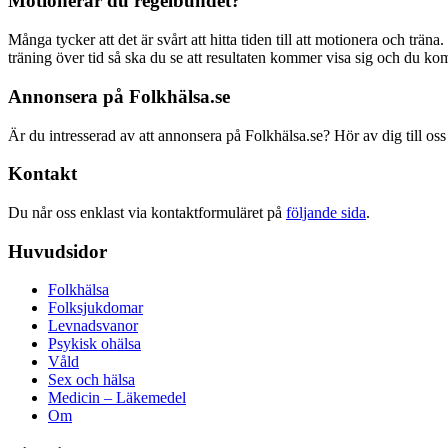
Motionerar du regelbundet?
Många tycker att det är svårt att hitta tiden till att motionera och träna
träning över tid så ska du se att resultaten kommer visa sig och du ko
Annonsera på Folkhälsa.se
Är du intresserad av att annonsera på Folkhälsa.se? Hör av dig till oss
Kontakt
Du når oss enklast via kontaktformuläret på
följande sida
.
Huvudsidor
Folkhälsa
Folksjukdomar
Levnadsvanor
Psykisk ohälsa
Våld
Sex och hälsa
Medicin – Läkemedel
Om