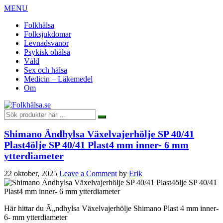
MENU
Folkhälsa
Folksjukdomar
Levnadsvanor
Psykisk ohälsa
Våld
Sex och hälsa
Medicin – Läkemedel
Om
Shimano Ändhylsa Växelvajerhölje SP 40/41
Plast4ölje SP 40/41 Plast4 mm inner- 6 mm
ytterdiameter
22 oktober, 2025
Leave a Comment
by
Erik
Här hittar du Ã„ndhylsa Växelvajerhölje Shimano Plast 4 mm inner-
6- mm ytterdiameter