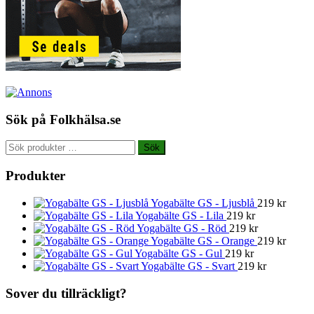
Sök på Folkhälsa.se
Sök
Sök
efter:
Produkter
Yogabälte GS - Ljusblå
219
kr
Yogabälte GS - Lila
219
kr
Yogabälte GS - Röd
219
kr
Yogabälte GS - Orange
219
kr
Yogabälte GS - Gul
219
kr
Yogabälte GS - Svart
219
kr
Sover du tillräckligt?