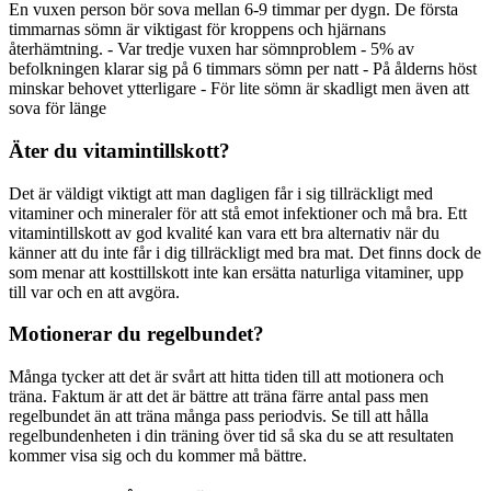
En vuxen person bör sova mellan 6-9 timmar per dygn. De första
timmarnas sömn är viktigast för kroppens och hjärnans
återhämtning. - Var tredje vuxen har sömnproblem - 5% av
befolkningen klarar sig på 6 timmars sömn per natt - På ålderns höst
minskar behovet ytterligare - För lite sömn är skadligt men även att
sova för länge
Äter du vitamintillskott?
Det är väldigt viktigt att man dagligen får i sig tillräckligt med
vitaminer och mineraler för att stå emot infektioner och må bra. Ett
vitamintillskott av god kvalité kan vara ett bra alternativ när du
känner att du inte får i dig tillräckligt med bra mat. Det finns dock de
som menar att kosttillskott inte kan ersätta naturliga vitaminer, upp
till var och en att avgöra.
Motionerar du regelbundet?
Många tycker att det är svårt att hitta tiden till att motionera och
träna. Faktum är att det är bättre att träna färre antal pass men
regelbundet än att träna många pass periodvis. Se till att hålla
regelbundenheten i din träning över tid så ska du se att resultaten
kommer visa sig och du kommer må bättre.