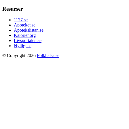
Resurser
1177.se
Apoteket.se
Apotekslistan.se
Kalorier.org
Livsportalen.se
Nyttigt.se
© Copyright 2026
Folkhälsa.se