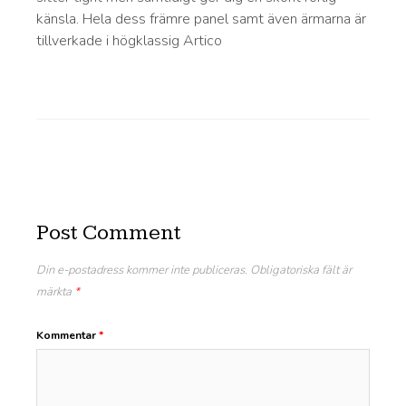
känsla. Hela dess främre panel samt även ärmarna är
tillverkade i högklassig Artico
Post Comment
Din e-postadress kommer inte publiceras.
Obligatoriska fält är
märkta
*
Kommentar
*