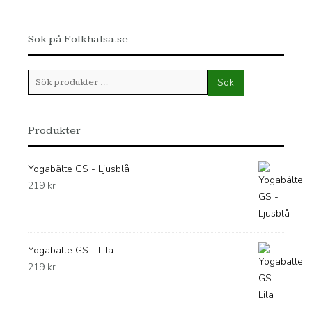
Sök på Folkhälsa.se
Sök
Sök
efter:
Produkter
Yogabälte GS - Ljusblå
219
kr
Yogabälte GS - Lila
219
kr