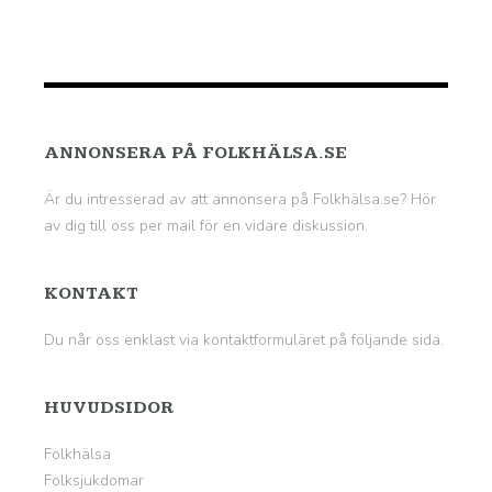
ANNONSERA PÅ FOLKHÄLSA.SE
Är du intresserad av att annonsera på Folkhälsa.se? Hör
av dig till oss per mail för en vidare diskussion.
KONTAKT
Du når oss enklast via kontaktformuläret på
följande sida
.
HUVUDSIDOR
Folkhälsa
Folksjukdomar