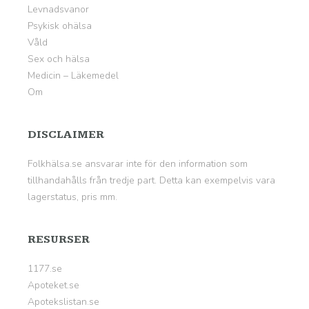
Levnadsvanor
Psykisk ohälsa
Våld
Sex och hälsa
Medicin – Läkemedel
Om
DISCLAIMER
Folkhälsa.se ansvarar inte för den information som
tillhandahålls från tredje part. Detta kan exempelvis vara
lagerstatus, pris mm.
RESURSER
1177.se
Apoteket.se
Apotekslistan.se