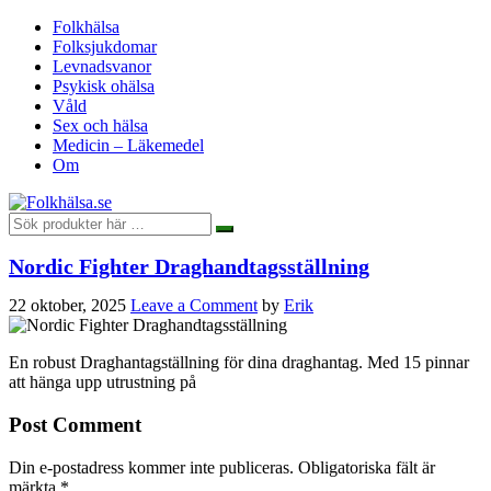
Folkhälsa
Folksjukdomar
Levnadsvanor
Psykisk ohälsa
Våld
Sex och hälsa
Medicin – Läkemedel
Om
Nordic Fighter Draghandtagsställning
22 oktober, 2025
Leave a Comment
by
Erik
En robust Draghantagställning för dina draghantag. Med 15 pinnar
att hänga upp utrustning på
Post Comment
Din e-postadress kommer inte publiceras.
Obligatoriska fält är
märkta
*