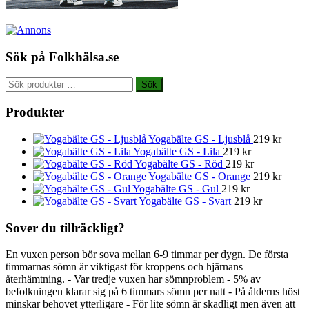
Sök på Folkhälsa.se
Sök
Sök
efter:
Produkter
Yogabälte GS - Ljusblå
219
kr
Yogabälte GS - Lila
219
kr
Yogabälte GS - Röd
219
kr
Yogabälte GS - Orange
219
kr
Yogabälte GS - Gul
219
kr
Yogabälte GS - Svart
219
kr
Sover du tillräckligt?
En vuxen person bör sova mellan 6-9 timmar per dygn. De första
timmarnas sömn är viktigast för kroppens och hjärnans
återhämtning. - Var tredje vuxen har sömnproblem - 5% av
befolkningen klarar sig på 6 timmars sömn per natt - På ålderns höst
minskar behovet ytterligare - För lite sömn är skadligt men även att