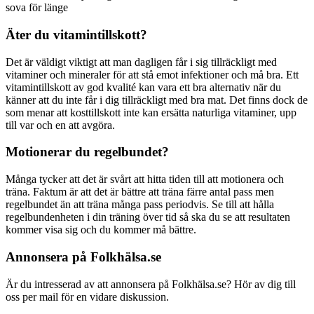
sova för länge
Äter du vitamintillskott?
Det är väldigt viktigt att man dagligen får i sig tillräckligt med
vitaminer och mineraler för att stå emot infektioner och må bra. Ett
vitamintillskott av god kvalité kan vara ett bra alternativ när du
känner att du inte får i dig tillräckligt med bra mat. Det finns dock de
som menar att kosttillskott inte kan ersätta naturliga vitaminer, upp
till var och en att avgöra.
Motionerar du regelbundet?
Många tycker att det är svårt att hitta tiden till att motionera och
träna. Faktum är att det är bättre att träna färre antal pass men
regelbundet än att träna många pass periodvis. Se till att hålla
regelbundenheten i din träning över tid så ska du se att resultaten
kommer visa sig och du kommer må bättre.
Annonsera på Folkhälsa.se
Är du intresserad av att annonsera på Folkhälsa.se? Hör av dig till
oss per mail för en vidare diskussion.