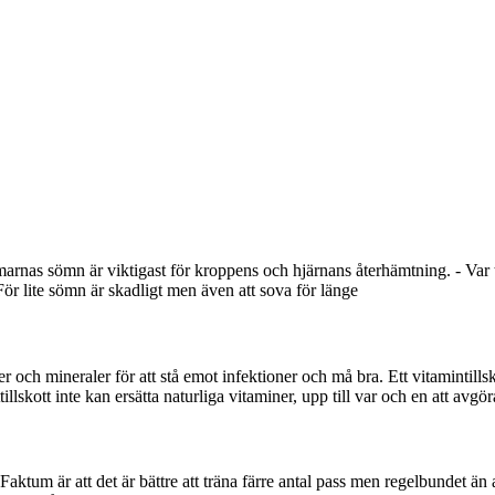
arnas sömn är viktigast för kroppens och hjärnans återhämtning. - Var
För lite sömn är skadligt men även att sova för länge
ner och mineraler för att stå emot infektioner och må bra. Ett vitamintills
llskott inte kan ersätta naturliga vitaminer, upp till var och en att avgör
. Faktum är att det är bättre att träna färre antal pass men regelbundet än