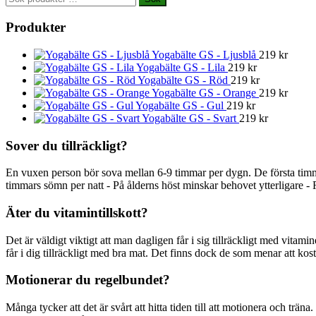
efter:
Produkter
Yogabälte GS - Ljusblå
219
kr
Yogabälte GS - Lila
219
kr
Yogabälte GS - Röd
219
kr
Yogabälte GS - Orange
219
kr
Yogabälte GS - Gul
219
kr
Yogabälte GS - Svart
219
kr
Sover du tillräckligt?
En vuxen person bör sova mellan 6-9 timmar per dygn. De första timm
timmars sömn per natt - På ålderns höst minskar behovet ytterligare - 
Äter du vitamintillskott?
Det är väldigt viktigt att man dagligen får i sig tillräckligt med vitami
får i dig tillräckligt med bra mat. Det finns dock de som menar att kostti
Motionerar du regelbundet?
Många tycker att det är svårt att hitta tiden till att motionera och träna