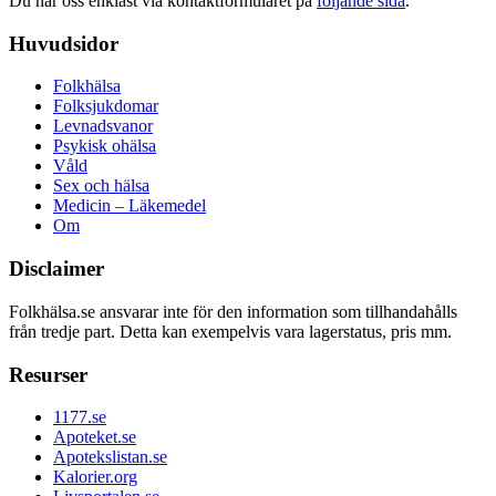
Du når oss enklast via kontaktformuläret på
följande sida
.
Huvudsidor
Folkhälsa
Folksjukdomar
Levnadsvanor
Psykisk ohälsa
Våld
Sex och hälsa
Medicin – Läkemedel
Om
Disclaimer
Folkhälsa.se ansvarar inte för den information som tillhandahålls
från tredje part. Detta kan exempelvis vara lagerstatus, pris mm.
Resurser
1177.se
Apoteket.se
Apotekslistan.se
Kalorier.org