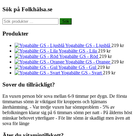
Sök på Folkhälsa.se
Sök
Sök
efter:
Produkter
Yogabälte GS - Ljusblå
219
kr
Yogabälte GS - Lila
219
kr
Yogabälte GS - Röd
219
kr
Yogabälte GS - Orange
219
kr
Yogabälte GS - Gul
219
kr
Yogabälte GS - Svart
219
kr
Sover du tillräckligt?
En vuxen person bör sova mellan 6-9 timmar per dygn. De första
timmarnas sömn är viktigast för kroppens och hjärnans
återhämtning. - Var tredje vuxen har sömnproblem - 5% av
befolkningen klarar sig på 6 timmars sömn per natt - På ålderns höst
minskar behovet ytterligare - För lite sömn är skadligt men även att
sova för länge
Äter du vitamintillskott?