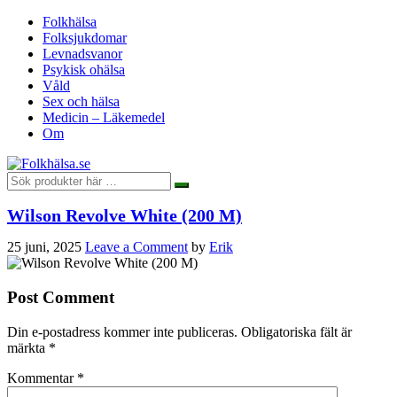
Folkhälsa
Folksjukdomar
Levnadsvanor
Psykisk ohälsa
Våld
Sex och hälsa
Medicin – Läkemedel
Om
Wilson Revolve White (200 M)
25 juni, 2025
Leave a Comment
by
Erik
Post Comment
Din e-postadress kommer inte publiceras.
Obligatoriska fält är
märkta
*
Kommentar
*