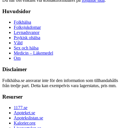
Du når oss enklast via kontaktformuläret på
följande sida
.
Huvudsidor
Folkhälsa
Folksjukdomar
Levnadsvanor
Psykisk ohälsa
Våld
Sex och hälsa
Medicin – Läkemedel
Om
Disclaimer
Folkhälsa.se ansvarar inte för den information som tillhandahålls
från tredje part. Detta kan exempelvis vara lagerstatus, pris mm.
Resurser
1177.se
Apoteket.se
Apotekslistan.se
Kalorier.org