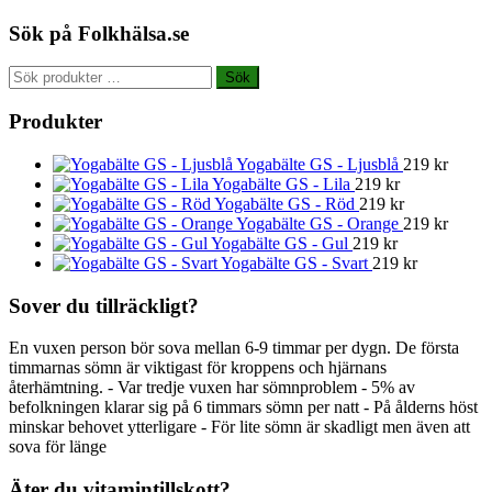
Sök på Folkhälsa.se
Sök
Sök
efter:
Produkter
Yogabälte GS - Ljusblå
219
kr
Yogabälte GS - Lila
219
kr
Yogabälte GS - Röd
219
kr
Yogabälte GS - Orange
219
kr
Yogabälte GS - Gul
219
kr
Yogabälte GS - Svart
219
kr
Sover du tillräckligt?
En vuxen person bör sova mellan 6-9 timmar per dygn. De första
timmarnas sömn är viktigast för kroppens och hjärnans
återhämtning. - Var tredje vuxen har sömnproblem - 5% av
befolkningen klarar sig på 6 timmars sömn per natt - På ålderns höst
minskar behovet ytterligare - För lite sömn är skadligt men även att
sova för länge
Äter du vitamintillskott?