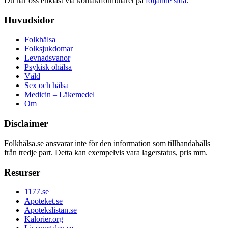
Du når oss enklast via kontaktformuläret på
följande sida
.
Huvudsidor
Folkhälsa
Folksjukdomar
Levnadsvanor
Psykisk ohälsa
Våld
Sex och hälsa
Medicin – Läkemedel
Om
Disclaimer
Folkhälsa.se ansvarar inte för den information som tillhandahålls
från tredje part. Detta kan exempelvis vara lagerstatus, pris mm.
Resurser
1177.se
Apoteket.se
Apotekslistan.se
Kalorier.org