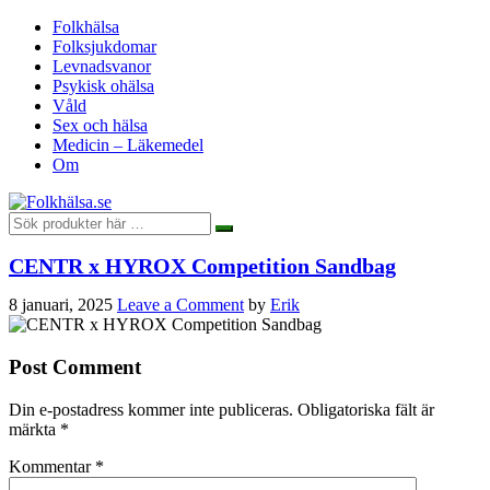
Folkhälsa
Folksjukdomar
Levnadsvanor
Psykisk ohälsa
Våld
Sex och hälsa
Medicin – Läkemedel
Om
CENTR x HYROX Competition Sandbag
8 januari, 2025
Leave a Comment
by
Erik
Post Comment
Din e-postadress kommer inte publiceras.
Obligatoriska fält är
märkta
*
Kommentar
*