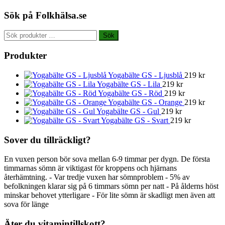
Sök på Folkhälsa.se
Sök
Sök
efter:
Produkter
Yogabälte GS - Ljusblå
219
kr
Yogabälte GS - Lila
219
kr
Yogabälte GS - Röd
219
kr
Yogabälte GS - Orange
219
kr
Yogabälte GS - Gul
219
kr
Yogabälte GS - Svart
219
kr
Sover du tillräckligt?
En vuxen person bör sova mellan 6-9 timmar per dygn. De första
timmarnas sömn är viktigast för kroppens och hjärnans
återhämtning. - Var tredje vuxen har sömnproblem - 5% av
befolkningen klarar sig på 6 timmars sömn per natt - På ålderns höst
minskar behovet ytterligare - För lite sömn är skadligt men även att
sova för länge
Äter du vitamintillskott?