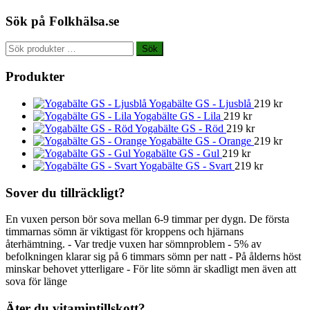
Sök på Folkhälsa.se
Sök
Sök
efter:
Produkter
Yogabälte GS - Ljusblå
219
kr
Yogabälte GS - Lila
219
kr
Yogabälte GS - Röd
219
kr
Yogabälte GS - Orange
219
kr
Yogabälte GS - Gul
219
kr
Yogabälte GS - Svart
219
kr
Sover du tillräckligt?
En vuxen person bör sova mellan 6-9 timmar per dygn. De första
timmarnas sömn är viktigast för kroppens och hjärnans
återhämtning. - Var tredje vuxen har sömnproblem - 5% av
befolkningen klarar sig på 6 timmars sömn per natt - På ålderns höst
minskar behovet ytterligare - För lite sömn är skadligt men även att
sova för länge
Äter du vitamintillskott?