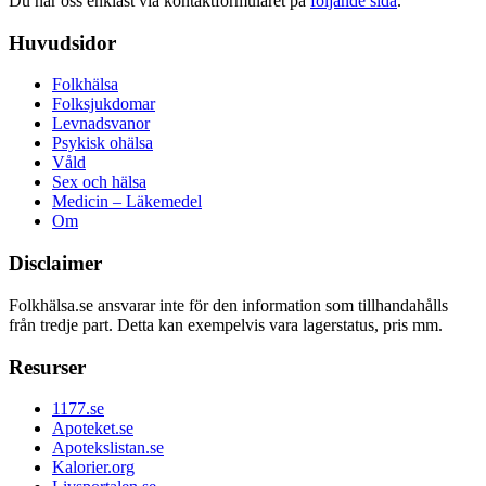
Du når oss enklast via kontaktformuläret på
följande sida
.
Huvudsidor
Folkhälsa
Folksjukdomar
Levnadsvanor
Psykisk ohälsa
Våld
Sex och hälsa
Medicin – Läkemedel
Om
Disclaimer
Folkhälsa.se ansvarar inte för den information som tillhandahålls
från tredje part. Detta kan exempelvis vara lagerstatus, pris mm.
Resurser
1177.se
Apoteket.se
Apotekslistan.se
Kalorier.org