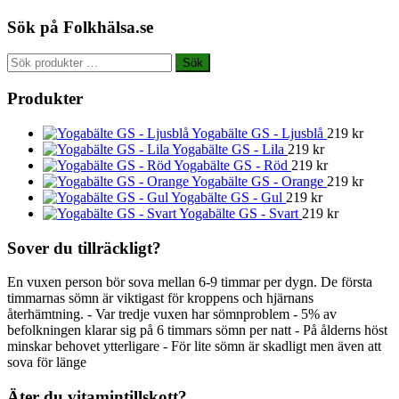
Sök på Folkhälsa.se
Sök
Sök
efter:
Produkter
Yogabälte GS - Ljusblå
219
kr
Yogabälte GS - Lila
219
kr
Yogabälte GS - Röd
219
kr
Yogabälte GS - Orange
219
kr
Yogabälte GS - Gul
219
kr
Yogabälte GS - Svart
219
kr
Sover du tillräckligt?
En vuxen person bör sova mellan 6-9 timmar per dygn. De första
timmarnas sömn är viktigast för kroppens och hjärnans
återhämtning. - Var tredje vuxen har sömnproblem - 5% av
befolkningen klarar sig på 6 timmars sömn per natt - På ålderns höst
minskar behovet ytterligare - För lite sömn är skadligt men även att
sova för länge
Äter du vitamintillskott?