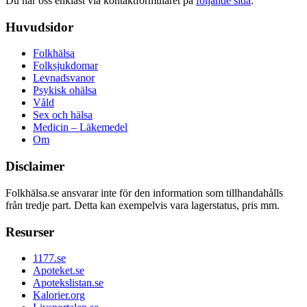
Du når oss enklast via kontaktformuläret på
följande sida
.
Huvudsidor
Folkhälsa
Folksjukdomar
Levnadsvanor
Psykisk ohälsa
Våld
Sex och hälsa
Medicin – Läkemedel
Om
Disclaimer
Folkhälsa.se ansvarar inte för den information som tillhandahålls
från tredje part. Detta kan exempelvis vara lagerstatus, pris mm.
Resurser
1177.se
Apoteket.se
Apotekslistan.se
Kalorier.org