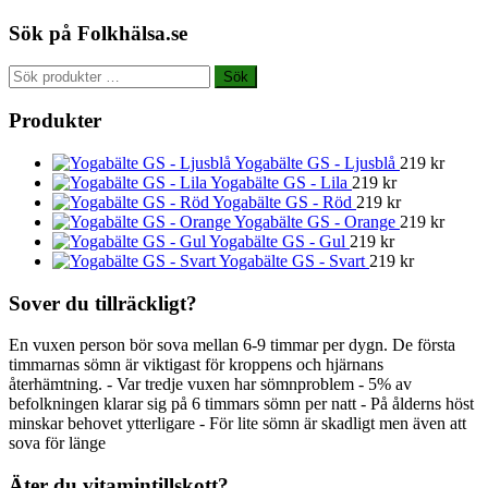
Sök på Folkhälsa.se
Sök
Sök
efter:
Produkter
Yogabälte GS - Ljusblå
219
kr
Yogabälte GS - Lila
219
kr
Yogabälte GS - Röd
219
kr
Yogabälte GS - Orange
219
kr
Yogabälte GS - Gul
219
kr
Yogabälte GS - Svart
219
kr
Sover du tillräckligt?
En vuxen person bör sova mellan 6-9 timmar per dygn. De första
timmarnas sömn är viktigast för kroppens och hjärnans
återhämtning. - Var tredje vuxen har sömnproblem - 5% av
befolkningen klarar sig på 6 timmars sömn per natt - På ålderns höst
minskar behovet ytterligare - För lite sömn är skadligt men även att
sova för länge
Äter du vitamintillskott?