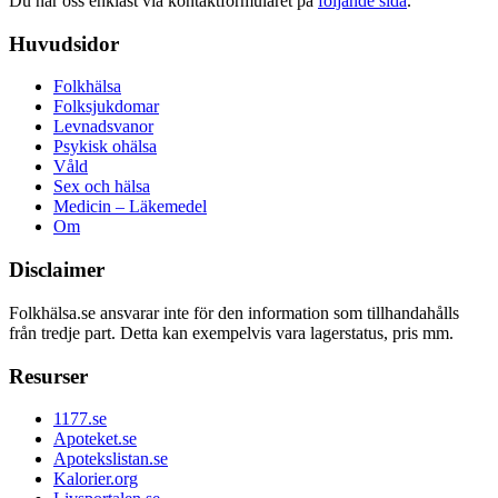
Du når oss enklast via kontaktformuläret på
följande sida
.
Huvudsidor
Folkhälsa
Folksjukdomar
Levnadsvanor
Psykisk ohälsa
Våld
Sex och hälsa
Medicin – Läkemedel
Om
Disclaimer
Folkhälsa.se ansvarar inte för den information som tillhandahålls
från tredje part. Detta kan exempelvis vara lagerstatus, pris mm.
Resurser
1177.se
Apoteket.se
Apotekslistan.se
Kalorier.org