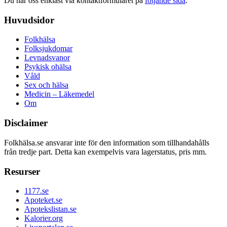
Du når oss enklast via kontaktformuläret på
följande sida
.
Huvudsidor
Folkhälsa
Folksjukdomar
Levnadsvanor
Psykisk ohälsa
Våld
Sex och hälsa
Medicin – Läkemedel
Om
Disclaimer
Folkhälsa.se ansvarar inte för den information som tillhandahålls
från tredje part. Detta kan exempelvis vara lagerstatus, pris mm.
Resurser
1177.se
Apoteket.se
Apotekslistan.se
Kalorier.org