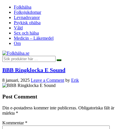
Folkhälsa
Folksjukdomar
Levnadsvanor
Psykisk ohälsa
Våld
Sex och hälsa
Medicin – Läkemedel
Om
BBB Ringklocka E Sound
8 januari, 2025
Leave a Comment
by
Erik
Post Comment
Din e-postadress kommer inte publiceras.
Obligatoriska fält är
märkta
*
Kommentar
*