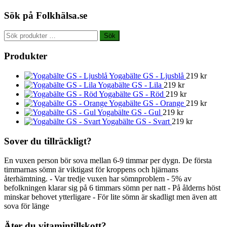
Sök på Folkhälsa.se
Sök
Sök
efter:
Produkter
Yogabälte GS - Ljusblå
219
kr
Yogabälte GS - Lila
219
kr
Yogabälte GS - Röd
219
kr
Yogabälte GS - Orange
219
kr
Yogabälte GS - Gul
219
kr
Yogabälte GS - Svart
219
kr
Sover du tillräckligt?
En vuxen person bör sova mellan 6-9 timmar per dygn. De första
timmarnas sömn är viktigast för kroppens och hjärnans
återhämtning. - Var tredje vuxen har sömnproblem - 5% av
befolkningen klarar sig på 6 timmars sömn per natt - På ålderns höst
minskar behovet ytterligare - För lite sömn är skadligt men även att
sova för länge
Äter du vitamintillskott?