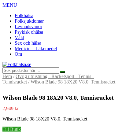
MENU
Folkhälsa
Folksjukdomar
Levnadsvanor
Psykisk ohälsa
Våld
Sex och hälsa
Medicin – Läkemedel
Om
Hem
/
Övrig utrustning - Racketsport - Tennis -
Tennisracket
/ Wilson Blade 98 18X20 V8.0, Tennisracket
Wilson Blade 98 18X20 V8.0, Tennisracket
2,949
kr
Wilson Blade 98 18X20 V8.0, Tennisracket
Till Butik