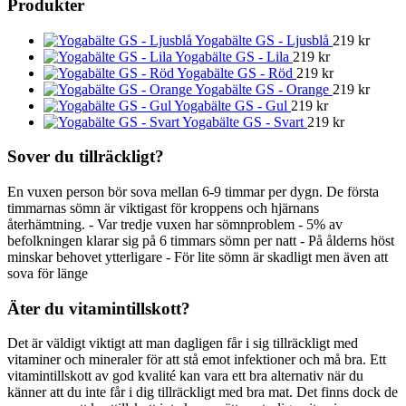
Produkter
Yogabälte GS - Ljusblå
219
kr
Yogabälte GS - Lila
219
kr
Yogabälte GS - Röd
219
kr
Yogabälte GS - Orange
219
kr
Yogabälte GS - Gul
219
kr
Yogabälte GS - Svart
219
kr
Sover du tillräckligt?
En vuxen person bör sova mellan 6-9 timmar per dygn. De första
timmarnas sömn är viktigast för kroppens och hjärnans
återhämtning. - Var tredje vuxen har sömnproblem - 5% av
befolkningen klarar sig på 6 timmars sömn per natt - På ålderns höst
minskar behovet ytterligare - För lite sömn är skadligt men även att
sova för länge
Äter du vitamintillskott?
Det är väldigt viktigt att man dagligen får i sig tillräckligt med
vitaminer och mineraler för att stå emot infektioner och må bra. Ett
vitamintillskott av god kvalité kan vara ett bra alternativ när du
känner att du inte får i dig tillräckligt med bra mat. Det finns dock de