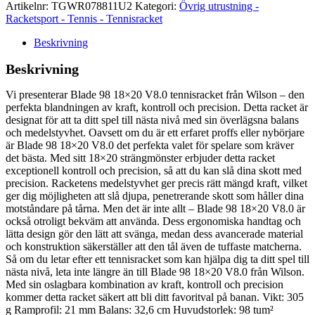
Artikelnr:
TGWR078811U2
Kategori:
Övrig utrustning -
Racketsport - Tennis - Tennisracket
Beskrivning
Beskrivning
Vi presenterar Blade 98 18×20 V8.0 tennisracket från Wilson – den
perfekta blandningen av kraft, kontroll och precision. Detta racket är
designat för att ta ditt spel till nästa nivå med sin överlägsna balans
och medelstyvhet. Oavsett om du är ett erfaret proffs eller nybörjare
är Blade 98 18×20 V8.0 det perfekta valet för spelare som kräver
det bästa. Med sitt 18×20 strängmönster erbjuder detta racket
exceptionell kontroll och precision, så att du kan slå dina skott med
precision. Racketens medelstyvhet ger precis rätt mängd kraft, vilket
ger dig möjligheten att slå djupa, penetrerande skott som håller dina
motståndare på tårna. Men det är inte allt – Blade 98 18×20 V8.0 är
också otroligt bekväm att använda. Dess ergonomiska handtag och
lätta design gör den lätt att svänga, medan dess avancerade material
och konstruktion säkerställer att den tål även de tuffaste matcherna.
Så om du letar efter ett tennisracket som kan hjälpa dig ta ditt spel till
nästa nivå, leta inte längre än till Blade 98 18×20 V8.0 från Wilson.
Med sin oslagbara kombination av kraft, kontroll och precision
kommer detta racket säkert att bli ditt favoritval på banan. Vikt: 305
g Ramprofil: 21 mm Balans: 32,6 cm Huvudstorlek: 98 tum²