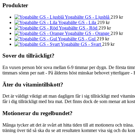
Produkter
Yogabälte GS - Ljusblå
219
kr
Yogabälte GS - Lila
219
kr
Yogabälte GS - Röd
219
kr
Yogabälte GS - Orange
219
kr
Yogabälte GS - Gul
219
kr
Yogabälte GS - Svart
219
kr
Sover du tillräckligt?
En vuxen person bör sova mellan 6-9 timmar per dygn. De första timm
timmars sömn per natt - På ålderns höst minskar behovet ytterligare - 
Äter du vitamintillskott?
Det är väldigt viktigt att man dagligen får i sig tillräckligt med vitami
får i dig tillräckligt med bra mat. Det finns dock de som menar att kostti
Motionerar du regelbundet?
Många tycker att det är svårt att hitta tiden till att motionera och träna
träning över tid så ska du se att resultaten kommer visa sig och du ko