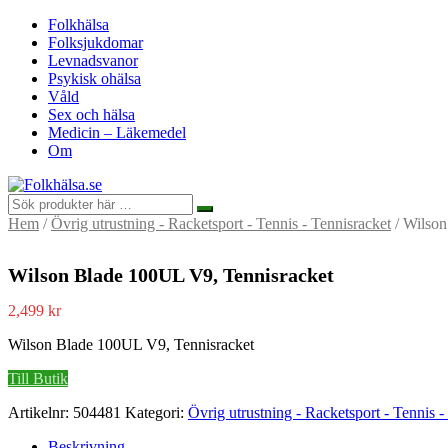
Folkhälsa
Folksjukdomar
Levnadsvanor
Psykisk ohälsa
Våld
Sex och hälsa
Medicin – Läkemedel
Om
Hem
/
Övrig utrustning - Racketsport - Tennis - Tennisracket
/ Wilson
Wilson Blade 100UL V9, Tennisracket
2,499
kr
Wilson Blade 100UL V9, Tennisracket
Till Butik
Artikelnr:
504481
Kategori:
Övrig utrustning - Racketsport - Tennis -
Beskrivning