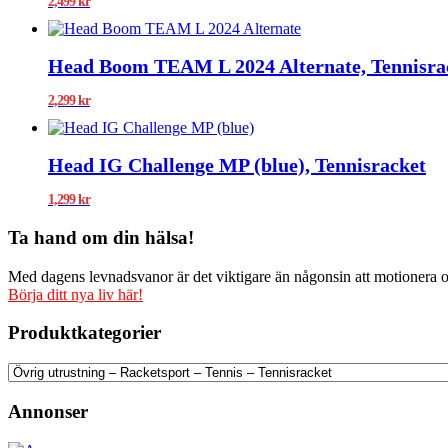
2,499
kr
Head Boom TEAM L 2024 Alternate, Tennisra
2,299
kr
Head IG Challenge MP (blue), Tennisracket
1,299
kr
Ta hand om din hälsa!
Med dagens levnadsvanor är det viktigare än någonsin att motionera och
Börja ditt nya liv här!
Produktkategorier
Annonser