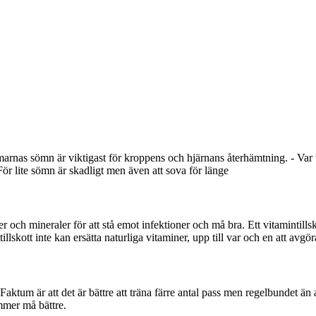
arnas sömn är viktigast för kroppens och hjärnans återhämtning. - Var
För lite sömn är skadligt men även att sova för länge
ner och mineraler för att stå emot infektioner och må bra. Ett vitamintills
llskott inte kan ersätta naturliga vitaminer, upp till var och en att avgör
. Faktum är att det är bättre att träna färre antal pass men regelbundet än
mmer må bättre.