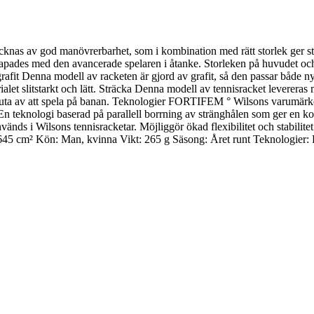
as av god manövrerbarhet, som i kombination med rätt storlek ger större 
pades med den avancerade spelaren i åtanke. Storleken på huvudet och 
 grafit Denna modell av racketen är gjord av grafit, så den passar både 
ialet slitstarkt och lätt. Sträcka Denna modell av tennisracket levereras
juta av att spela på banan. Teknologier FORTIFEM ° Wilsons varumärkest
ng En teknologi baserad på parallell borrning av stränghålen som ger en
ds i Wilsons tennisracketar. Möjliggör ökad flexibilitet och stabilitet
645 cm² Kön: Man, kvinna Vikt: 265 g Säsong: Året runt Teknologier: 