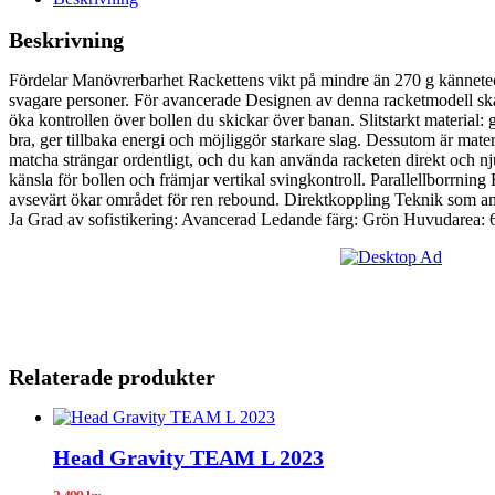
Beskrivning
Fördelar Manövrerbarhet Rackettens vikt på mindre än 270 g känneteckn
svagare personer. För avancerade Designen av denna racketmodell ska
öka kontrollen över bollen du skickar över banan. Slitstarkt material:
bra, ger tillbaka energi och möjliggör starkare slag. Dessutom är mater
matcha strängar ordentligt, och du kan använda racketen direkt och n
känsla för bollen och främjar vertikal svingkontroll. Parallellborrni
avsevärt ökar området för ren rebound. Direktkoppling Teknik som använ
Ja Grad av sofistikering: Avancerad Ledande färg: Grön Huvudarea: 
Relaterade produkter
Head Gravity TEAM L 2023