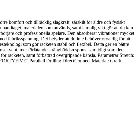
komfort och tillräcklig slagkraft, särskilt för äldre och fysiskt
handtaget, materialen som används, samt lämplig vikt gör att du kan
nybörjare och professionella spelare. Den absorberar vibrationer mycket
 med fabriksspänning. Det betyder att du inte behöver oroa dig för att
eknologi som gör racketen stabil och flexibel. Detta ger en bättre
 konsekvent, mer förlåtande strängbäddsrespons, samtidigt som den
 för racketen, samt förbättrad övergripande känsla. Parametrar Stretch:
FORTYFIVE° Parallell Drilling DirectConnect Material: Grafit