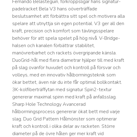
Fernando Belasteguin, förkroppsligar hans signatur-
padelracket Bela V3 hans oöverträffade
beslutsamhet att förbättra sitt spel och motivera alla
spelare att utnyttja sin egen potential. V3 ger all den
kraft, precision och komfort som tävlingsspelare
behöver för att spela spelet på hög nivå. V-Bridge-
halsen och kanalen förbättrar stabilitet,
manövrerbarhet och rackets övergripande känsla.
DuoGrid-hål med flera diametrar hjälper till med kraft
på slag ovanför huvudet och kontroll på försvar och
volleys, med en innovativ hålborrningsteknik som
ökar bettet, även när du inte får optimal bollkontakt.
3K-kolfiberträffytan med signatur Spin2-textur
genererar maximal spinn med kraft på anfallsslag.
Sharp Hole Technology Avancerad
hålborrningsprocess genererar ökat bett med varje
slag. Duo Grid Pattern Hålmönster som optimerar
kraft och kontroll i olika delar av racketen. Större
diameter på de övre hålen ger mer kraft vid