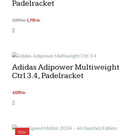
Padelracket
Det
Det
2,999
kr
1,795
kr
ursprungliga
nuvarande
priset
priset
var:
är:
2,999 kr.
1,795 kr.
Adidas Adipower Multiweight
Ctrl 3.4, Padelracket
4,699
kr
REA!