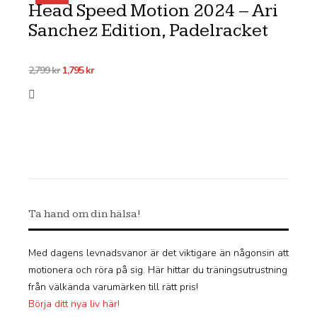
Head Speed Motion 2024 – Ari
Sanchez Edition, Padelracket
Det
Det
2,799
kr
1,795
kr
ursprungliga
nuvarande
priset
priset
var:
är:
2,799 kr.
1,795 kr.
Ta hand om din hälsa!
Med dagens levnadsvanor är det viktigare än någonsin att
motionera och röra på sig. Här hittar du träningsutrustning
från välkända varumärken till rätt pris!
Börja ditt nya liv här!