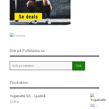
Sök på Folkhälsa.se
Sök
Sök
efter:
Produkter
Yogabälte GS - Ljusblå
219
kr