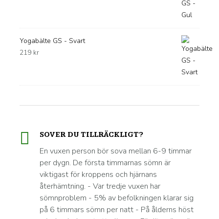
Yogabälte GS - Svart
219
kr
SOVER DU TILLRÄCKLIGT?
En vuxen person bör sova mellan 6-9 timmar
per dygn. De första timmarnas sömn är
viktigast för kroppens och hjärnans
återhämtning. - Var tredje vuxen har
sömnproblem - 5% av befolkningen klarar sig
på 6 timmars sömn per natt - På ålderns höst