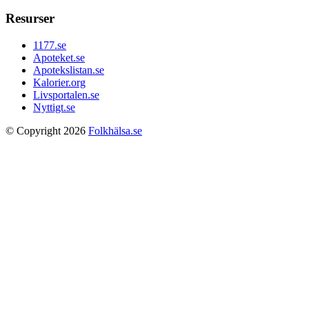
Resurser
1177.se
Apoteket.se
Apotekslistan.se
Kalorier.org
Livsportalen.se
Nyttigt.se
© Copyright 2026
Folkhälsa.se