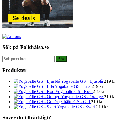
Sök på Folkhälsa.se
Sök
Sök
efter:
Produkter
Yogabälte GS - Ljusblå
219
kr
Yogabälte GS - Lila
219
kr
Yogabälte GS - Röd
219
kr
Yogabälte GS - Orange
219
kr
Yogabälte GS - Gul
219
kr
Yogabälte GS - Svart
219
kr
Sover du tillräckligt?