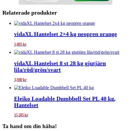
Relaterade produkter
vidaXL Hantelset 2×4 kg neopren orange
1,005
kr
vidaXL Hantelset 8 st 28 kg gjutjärn
lila/röd/grön/svart
3,940
kr
Eleiko Loadable Dumbbell Set PL 40 kg,
Hantelset
15,205
kr
Ta hand om din hälsa!