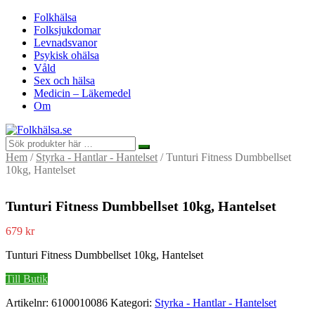
Folkhälsa
Folksjukdomar
Levnadsvanor
Psykisk ohälsa
Våld
Sex och hälsa
Medicin – Läkemedel
Om
Hem
/
Styrka - Hantlar - Hantelset
/ Tunturi Fitness Dumbbellset
10kg, Hantelset
Tunturi Fitness Dumbbellset 10kg, Hantelset
679
kr
Tunturi Fitness Dumbbellset 10kg, Hantelset
Till Butik
Artikelnr:
6100010086
Kategori:
Styrka - Hantlar - Hantelset