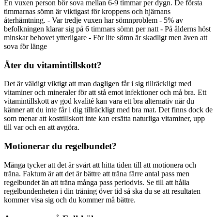
En vuxen person bör sova mellan 6-9 timmar per dygn. De första
timmarnas sömn är viktigast för kroppens och hjärnans
återhämtning. - Var tredje vuxen har sömnproblem - 5% av
befolkningen klarar sig på 6 timmars sömn per natt - På ålderns höst
minskar behovet ytterligare - För lite sömn är skadligt men även att
sova för länge
Äter du vitamintillskott?
Det är väldigt viktigt att man dagligen får i sig tillräckligt med
vitaminer och mineraler för att stå emot infektioner och må bra. Ett
vitamintillskott av god kvalité kan vara ett bra alternativ när du
känner att du inte får i dig tillräckligt med bra mat. Det finns dock de
som menar att kosttillskott inte kan ersätta naturliga vitaminer, upp
till var och en att avgöra.
Motionerar du regelbundet?
Många tycker att det är svårt att hitta tiden till att motionera och
träna. Faktum är att det är bättre att träna färre antal pass men
regelbundet än att träna många pass periodvis. Se till att hålla
regelbundenheten i din träning över tid så ska du se att resultaten
kommer visa sig och du kommer må bättre.