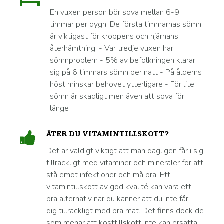
En vuxen person bör sova mellan 6-9
timmar per dygn. De första timmarnas sömn
är viktigast för kroppens och hjärnans
återhämtning. - Var tredje vuxen har
sömnproblem - 5% av befolkningen klarar
sig på 6 timmars sömn per natt - På ålderns
höst minskar behovet ytterligare - För lite
sömn är skadligt men även att sova för
länge
ÄTER DU VITAMINTILLSKOTT?
Det är väldigt viktigt att man dagligen får i sig
tillräckligt med vitaminer och mineraler för att
stå emot infektioner och må bra. Ett
vitamintillskott av god kvalité kan vara ett
bra alternativ när du känner att du inte får i
dig tillräckligt med bra mat. Det finns dock de
som menar att kosttillskott inte kan ersätta