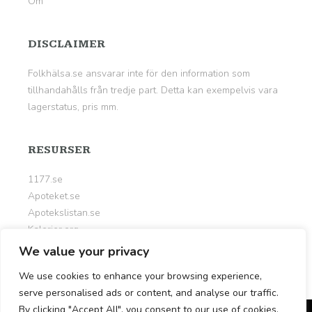
Om
DISCLAIMER
Folkhälsa.se ansvarar inte för den information som
tillhandahålls från tredje part. Detta kan exempelvis vara
lagerstatus, pris mm.
RESURSER
1177.se
Apoteket.se
Apotekslistan.se
Kalorier.org
Livsportalen.se
We value your privacy
Nyttigt.se
We use cookies to enhance your browsing experience,
serve personalised ads or content, and analyse our traffic.
By clicking "Accept All", you consent to our use of cookies.