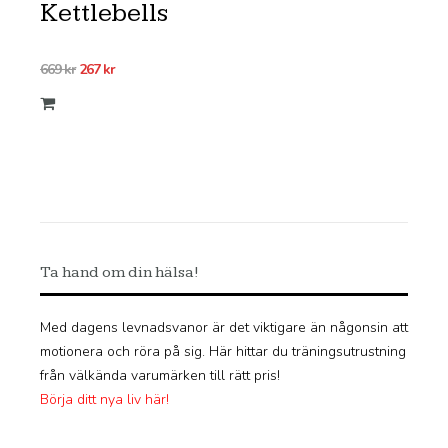
Kettlebells
Det
Det
669
kr
267
kr
ursprungliga
nuvarande
priset
priset
var:
är:
669 kr.
267 kr.
Ta hand om din hälsa!
Med dagens levnadsvanor är det viktigare än någonsin att
motionera och röra på sig. Här hittar du träningsutrustning
från välkända varumärken till rätt pris!
Börja ditt nya liv här!