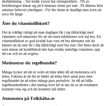
återhämtning. - Var tredje vuxen har sömnproblem - 5% av
befolkningen klarar sig på 6 timmars sömn per natt - På ålderns höst
minskar behovet ytterligare - För lite sömn är skadligt men även att
sova för länge
Äter du vitamintillskott?
Det är väldigt viktigt att man dagligen får i sig tillräckligt med
vitaminer och mineraler för att stå emot infektioner och må bra. Ett
vitamintillskott av god kvalité kan vara ett bra alternativ när du
känner att du inte får i dig tillräckligt med bra mat. Det finns dock de
som menar att kosttillskott inte kan ersätta naturliga vitaminer, upp
till var och en att avgöra.
Motionerar du regelbundet?
Många tycker att det är svårt att hitta tiden till att motionera och
träna. Faktum är att det är bättre att träna färre antal pass men
regelbundet än att träna många pass periodvis. Se till att hålla
regelbundenheten i din träning över tid så ska du se att resultaten
kommer visa sig och du kommer må bättre.
Annonsera på Folkhälsa.se