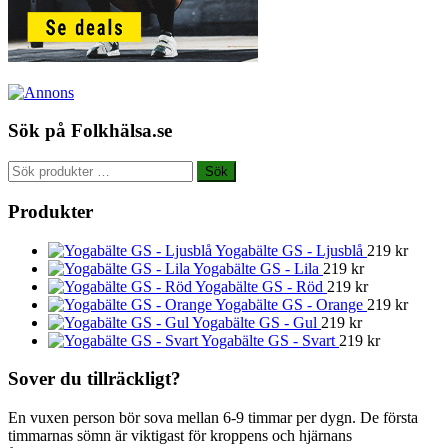
Sök på Folkhälsa.se
Sök
Sök
efter:
Produkter
Yogabälte GS - Ljusblå
219
kr
Yogabälte GS - Lila
219
kr
Yogabälte GS - Röd
219
kr
Yogabälte GS - Orange
219
kr
Yogabälte GS - Gul
219
kr
Yogabälte GS - Svart
219
kr
Sover du tillräckligt?
En vuxen person bör sova mellan 6-9 timmar per dygn. De första
timmarnas sömn är viktigast för kroppens och hjärnans