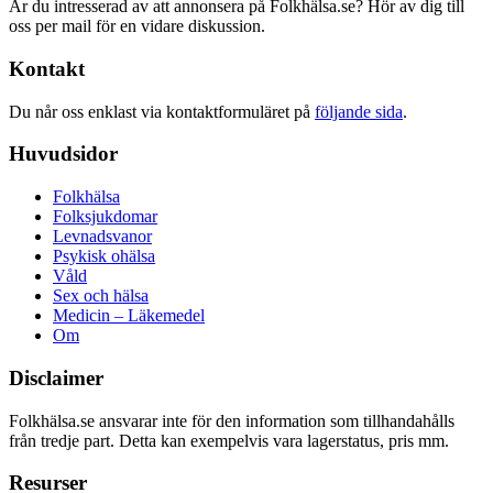
Är du intresserad av att annonsera på Folkhälsa.se? Hör av dig till
oss per mail för en vidare diskussion.
Kontakt
Du når oss enklast via kontaktformuläret på
följande sida
.
Huvudsidor
Folkhälsa
Folksjukdomar
Levnadsvanor
Psykisk ohälsa
Våld
Sex och hälsa
Medicin – Läkemedel
Om
Disclaimer
Folkhälsa.se ansvarar inte för den information som tillhandahålls
från tredje part. Detta kan exempelvis vara lagerstatus, pris mm.
Resurser