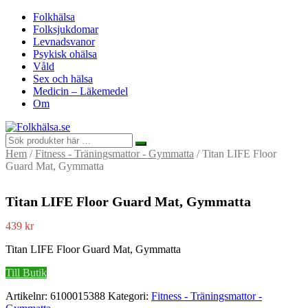
Folkhälsa
Folksjukdomar
Levnadsvanor
Psykisk ohälsa
Våld
Sex och hälsa
Medicin – Läkemedel
Om
Hem
/
Fitness - Träningsmattor - Gymmatta
/ Titan LIFE Floor
Guard Mat, Gymmatta
Titan LIFE Floor Guard Mat, Gymmatta
439
kr
Titan LIFE Floor Guard Mat, Gymmatta
Till Butik
Artikelnr:
6100015388
Kategori:
Fitness - Träningsmattor -