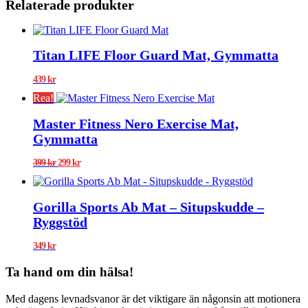
Relaterade produkter
Titan LIFE Floor Guard Mat, Gymmatta
439
kr
Rea!
Master Fitness Nero Exercise Mat,
Gymmatta
Det
Det
399
kr
299
kr
ursprungliga
nuvarande
priset
priset
var:
är:
Gorilla Sports Ab Mat – Situpskudde –
399 kr.
299 kr.
Ryggstöd
349
kr
Ta hand om din hälsa!
Med dagens levnadsvanor är det viktigare än någonsin att motionera