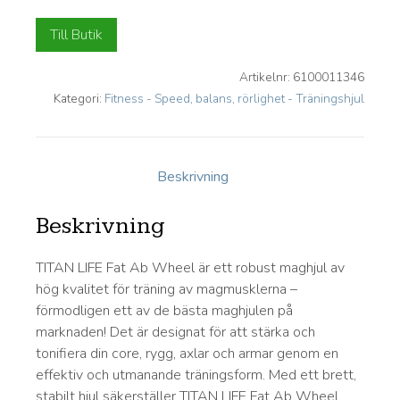
Till Butik
Artikelnr:
6100011346
Kategori:
Fitness - Speed, balans, rörlighet - Träningshjul
Beskrivning
Beskrivning
TITAN LIFE Fat Ab Wheel är ett robust maghjul av
hög kvalitet för träning av magmusklerna –
förmodligen ett av de bästa maghjulen på
marknaden! Det är designat för att stärka och
tonifiera din core, rygg, axlar och armar genom en
effektiv och utmanande träningsform. Med ett brett,
stabilt hjul säkerställer TITAN LIFE Fat Ab Wheel