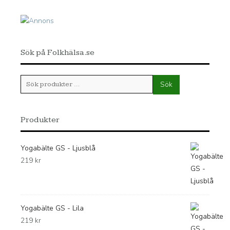
Sök på Folkhälsa.se
Sök
Sök
efter:
Produkter
Yogabälte GS - Ljusblå
219
kr
Yogabälte GS - Lila
219
kr