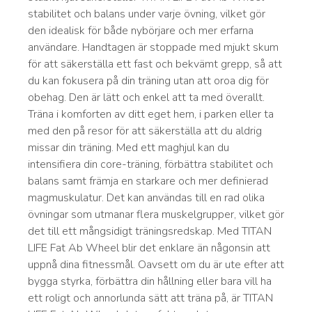
stabilitet och balans under varje övning, vilket gör
den idealisk för både nybörjare och mer erfarna
användare. Handtagen är stoppade med mjukt skum
för att säkerställa ett fast och bekvämt grepp, så att
du kan fokusera på din träning utan att oroa dig för
obehag. Den är lätt och enkel att ta med överallt.
Träna i komforten av ditt eget hem, i parken eller ta
med den på resor för att säkerställa att du aldrig
missar din träning. Med ett maghjul kan du
intensifiera din core-träning, förbättra stabilitet och
balans samt främja en starkare och mer definierad
magmuskulatur. Det kan användas till en rad olika
övningar som utmanar flera muskelgrupper, vilket gör
det till ett mångsidigt träningsredskap. Med TITAN
LIFE Fat Ab Wheel blir det enklare än någonsin att
uppnå dina fitnessmål. Oavsett om du är ute efter att
bygga styrka, förbättra din hållning eller bara vill ha
ett roligt och annorlunda sätt att träna på, är TITAN