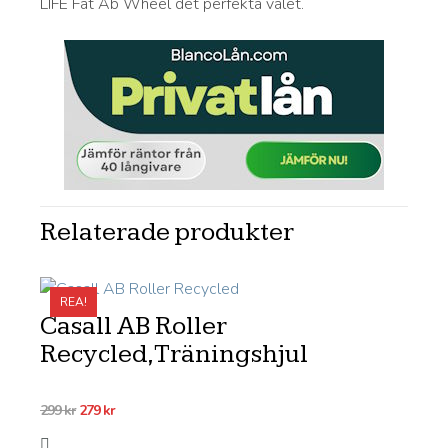
LIFE Fat Ab Wheel det perfekta valet.
Relaterade produkter
REA!
Casall AB Roller
Recycled,Träningshjul
Det
Det
299
kr
279
kr
ursprungliga
nuvarande