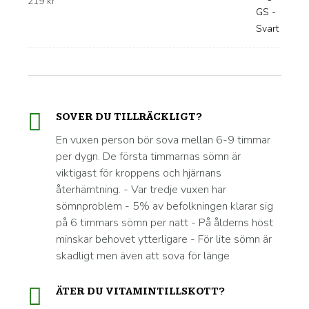
219
kr
SOVER DU TILLRÄCKLIGT?
En vuxen person bör sova mellan 6-9 timmar
per dygn. De första timmarnas sömn är
viktigast för kroppens och hjärnans
återhämtning. - Var tredje vuxen har
sömnproblem - 5% av befolkningen klarar sig
på 6 timmars sömn per natt - På ålderns höst
minskar behovet ytterligare - För lite sömn är
skadligt men även att sova för länge
ÄTER DU VITAMINTILLSKOTT?