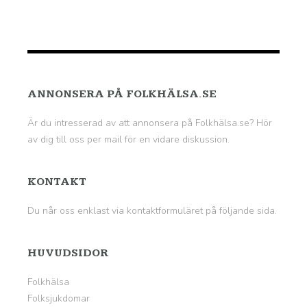
ANNONSERA PÅ FOLKHÄLSA.SE
Är du intresserad av att annonsera på Folkhälsa.se? Hör
av dig till oss per mail för en vidare diskussion.
KONTAKT
Du når oss enklast via kontaktformuläret på
följande sida
.
HUVUDSIDOR
Folkhälsa
Folksjukdomar