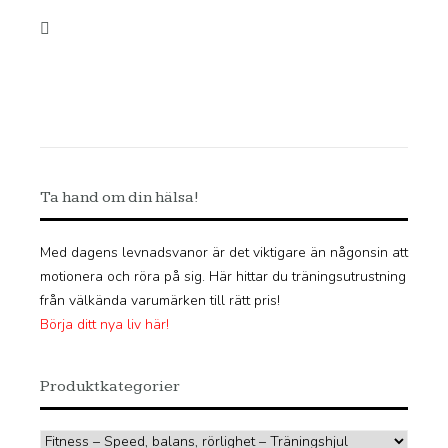
ursprungliga
nuvarande
priset
priset
var:
är:
649 kr.
389 kr.
Ta hand om din hälsa!
Med dagens levnadsvanor är det viktigare än någonsin att
motionera och röra på sig. Här hittar du träningsutrustning
från välkända varumärken till rätt pris!
Börja ditt nya liv här!
Produktkategorier