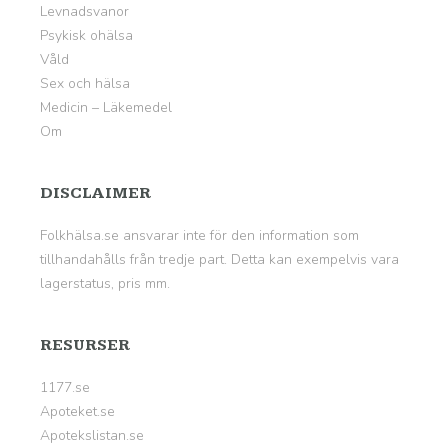
Levnadsvanor
Psykisk ohälsa
Våld
Sex och hälsa
Medicin – Läkemedel
Om
DISCLAIMER
Folkhälsa.se ansvarar inte för den information som
tillhandahålls från tredje part. Detta kan exempelvis vara
lagerstatus, pris mm.
RESURSER
1177.se
Apoteket.se
Apotekslistan.se