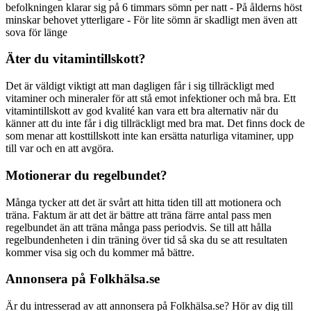
befolkningen klarar sig på 6 timmars sömn per natt - På ålderns höst
minskar behovet ytterligare - För lite sömn är skadligt men även att
sova för länge
Äter du vitamintillskott?
Det är väldigt viktigt att man dagligen får i sig tillräckligt med
vitaminer och mineraler för att stå emot infektioner och må bra. Ett
vitamintillskott av god kvalité kan vara ett bra alternativ när du
känner att du inte får i dig tillräckligt med bra mat. Det finns dock de
som menar att kosttillskott inte kan ersätta naturliga vitaminer, upp
till var och en att avgöra.
Motionerar du regelbundet?
Många tycker att det är svårt att hitta tiden till att motionera och
träna. Faktum är att det är bättre att träna färre antal pass men
regelbundet än att träna många pass periodvis. Se till att hålla
regelbundenheten i din träning över tid så ska du se att resultaten
kommer visa sig och du kommer må bättre.
Annonsera på Folkhälsa.se
Är du intresserad av att annonsera på Folkhälsa.se? Hör av dig till