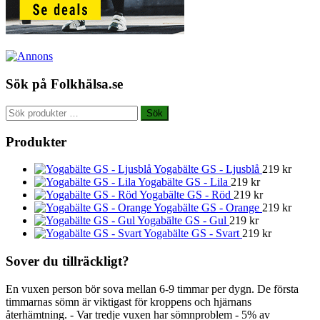
Sök på Folkhälsa.se
Sök
Sök
efter:
Produkter
Yogabälte GS - Ljusblå
219
kr
Yogabälte GS - Lila
219
kr
Yogabälte GS - Röd
219
kr
Yogabälte GS - Orange
219
kr
Yogabälte GS - Gul
219
kr
Yogabälte GS - Svart
219
kr
Sover du tillräckligt?
En vuxen person bör sova mellan 6-9 timmar per dygn. De första
timmarnas sömn är viktigast för kroppens och hjärnans
återhämtning. - Var tredje vuxen har sömnproblem - 5% av