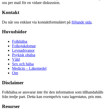
oss per mail för en vidare diskussion.
Kontakt
Du når oss enklast via kontaktformuläret på
följande sida
.
Huvudsidor
Folkhälsa
Folksjukdomar
Levnadsvanor
Psykisk ohälsa
Våld
Sex och hälsa
Medicin – Läkemedel
Om
Disclaimer
Folkhälsa.se ansvarar inte för den information som tillhandahålls
från tredje part. Detta kan exempelvis vara lagerstatus, pris mm.
Resurser