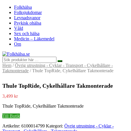
Folkhälsa
Folksjukdomar
Levnadsvanor
Psykisk ohälsa
Våld
Sex och hälsa
Medicin – Läkemedel
Om
Hem
/
Övrig utrustning - Cyklar - Transport - Cykelhållare -
Takmonterade
/ Thule TopRide, Cykelhållare Takmonterade
Thule TopRide, Cykelhållare Takmonterade
3,499
kr
Thule TopRide, Cykelhållare Takmonterade
Till Butik
Artikelnr:
6100014799
Kategori:
Övrig utrustning - Cyklar -