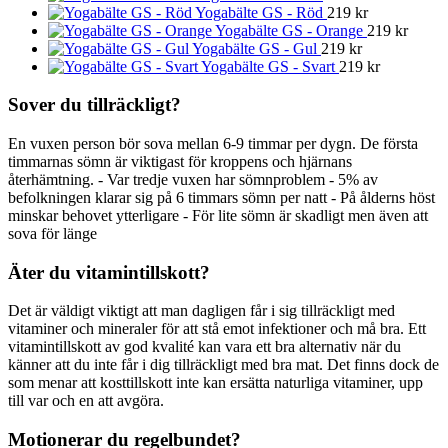
Yogabälte GS - Röd
219
kr
Yogabälte GS - Orange
219
kr
Yogabälte GS - Gul
219
kr
Yogabälte GS - Svart
219
kr
Sover du tillräckligt?
En vuxen person bör sova mellan 6-9 timmar per dygn. De första
timmarnas sömn är viktigast för kroppens och hjärnans
återhämtning. - Var tredje vuxen har sömnproblem - 5% av
befolkningen klarar sig på 6 timmars sömn per natt - På ålderns höst
minskar behovet ytterligare - För lite sömn är skadligt men även att
sova för länge
Äter du vitamintillskott?
Det är väldigt viktigt att man dagligen får i sig tillräckligt med
vitaminer och mineraler för att stå emot infektioner och må bra. Ett
vitamintillskott av god kvalité kan vara ett bra alternativ när du
känner att du inte får i dig tillräckligt med bra mat. Det finns dock de
som menar att kosttillskott inte kan ersätta naturliga vitaminer, upp
till var och en att avgöra.
Motionerar du regelbundet?