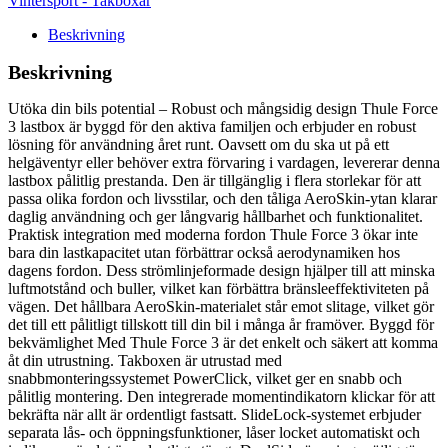
Vintersport - Takboxar
Beskrivning
Beskrivning
Utöka din bils potential – Robust och mångsidig design Thule Force
3 lastbox är byggd för den aktiva familjen och erbjuder en robust
lösning för användning året runt. Oavsett om du ska ut på ett
helgäventyr eller behöver extra förvaring i vardagen, levererar denna
lastbox pålitlig prestanda. Den är tillgänglig i flera storlekar för att
passa olika fordon och livsstilar, och den tåliga AeroSkin-ytan klarar
daglig användning och ger långvarig hållbarhet och funktionalitet.
Praktisk integration med moderna fordon Thule Force 3 ökar inte
bara din lastkapacitet utan förbättrar också aerodynamiken hos
dagens fordon. Dess strömlinjeformade design hjälper till att minska
luftmotstånd och buller, vilket kan förbättra bränsleeffektiviteten på
vägen. Det hållbara AeroSkin-materialet står emot slitage, vilket gör
det till ett pålitligt tillskott till din bil i många år framöver. Byggd för
bekvämlighet Med Thule Force 3 är det enkelt och säkert att komma
åt din utrustning. Takboxen är utrustad med
snabbmonteringssystemet PowerClick, vilket ger en snabb och
pålitlig montering. Den integrerade momentindikatorn klickar för att
bekräfta när allt är ordentligt fastsatt. SlideLock-systemet erbjuder
separata lås- och öppningsfunktioner, låser locket automatiskt och