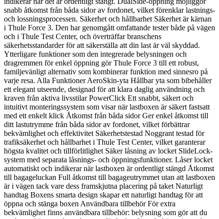
indikerar när det är ordentligt stängt. DualSide-öppning möjliggör
snabb åtkomst från båda sidor av fordonet, vilket förenklar lastnings-
och lossningsprocessen. Säkerhet och hållbarhet Säkerhet är kärnan
i Thule Force 3. Den har genomgått omfattande tester både på vägen
och i Thule Test Center, och överträffar branschens
säkerhetsstandarder för att säkerställa att din last är väl skyddad.
Ytterligare funktioner som den integrerade belysningen och
dragremmen för enkel öppning gör Thule Force 3 till ett robust,
familjevänligt alternativ som kombinerar funktion med sinnesro på
varje resa. Alla Funktioner AeroSkin-yta Hållbar yta som bibehåller
ett elegant utseende, designad för att klara daglig användning och
kraven från aktiva livsstilar PowerClick Ett snabbt, säkert och
intuitivt monteringssystem som visar när lastboxen är säkert fastsatt
med ett enkelt klick Åtkomst från båda sidor Ger enkel åtkomst till
ditt lastutrymme från båda sidor av fordonet, vilket förbättrar
bekvämlighet och effektivitet Säkerhetstestad Noggrant testad för
trafiksäkerhet och hållbarhet i Thule Test Center, vilket garanterar
högsta kvalitet och tillförlitlighet Säker låsning av locket SlideLock-
system med separata låsnings- och öppningsfunktioner. Låser locket
automatiskt och indikerar när lastboxen är ordentligt stängd Åtkomst
till bagageluckan Full åtkomst till bagageutrymmet utan att lastboxen
är i vägen tack vare dess framskjutna placering på taket Naturligt
handtag Boxens smarta design skapar ett naturligt handtag för att
öppna och stänga boxen Användbara tillbehör För extra
bekvämlighet finns användbara tillbehör: belysning som gör att du