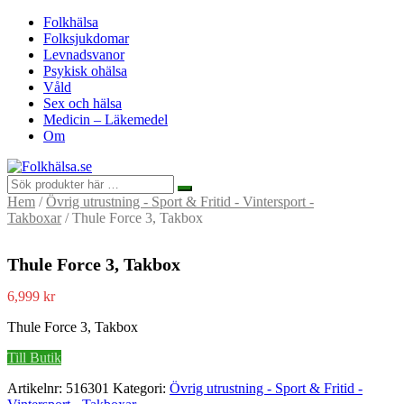
Folkhälsa
Folksjukdomar
Levnadsvanor
Psykisk ohälsa
Våld
Sex och hälsa
Medicin – Läkemedel
Om
Hem
/
Övrig utrustning - Sport & Fritid - Vintersport -
Takboxar
/ Thule Force 3, Takbox
Thule Force 3, Takbox
6,999
kr
Thule Force 3, Takbox
Till Butik
Artikelnr:
516301
Kategori:
Övrig utrustning - Sport & Fritid -