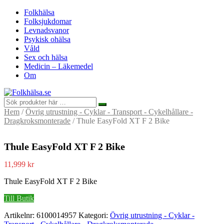
Folkhälsa
Folksjukdomar
Levnadsvanor
Psykisk ohälsa
Våld
Sex och hälsa
Medicin – Läkemedel
Om
Hem
/
Övrig utrustning - Cyklar - Transport - Cykelhållare -
Dragkroksmonterade
/ Thule EasyFold XT F 2 Bike
Thule EasyFold XT F 2 Bike
11,999
kr
Thule EasyFold XT F 2 Bike
Till Butik
Artikelnr:
6100014957
Kategori:
Övrig utrustning - Cyklar -