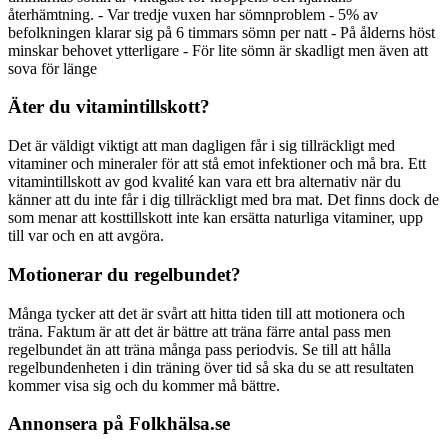
återhämtning. - Var tredje vuxen har sömnproblem - 5% av
befolkningen klarar sig på 6 timmars sömn per natt - På ålderns höst
minskar behovet ytterligare - För lite sömn är skadligt men även att
sova för länge
Äter du vitamintillskott?
Det är väldigt viktigt att man dagligen får i sig tillräckligt med
vitaminer och mineraler för att stå emot infektioner och må bra. Ett
vitamintillskott av god kvalité kan vara ett bra alternativ när du
känner att du inte får i dig tillräckligt med bra mat. Det finns dock de
som menar att kosttillskott inte kan ersätta naturliga vitaminer, upp
till var och en att avgöra.
Motionerar du regelbundet?
Många tycker att det är svårt att hitta tiden till att motionera och
träna. Faktum är att det är bättre att träna färre antal pass men
regelbundet än att träna många pass periodvis. Se till att hålla
regelbundenheten i din träning över tid så ska du se att resultaten
kommer visa sig och du kommer må bättre.
Annonsera på Folkhälsa.se