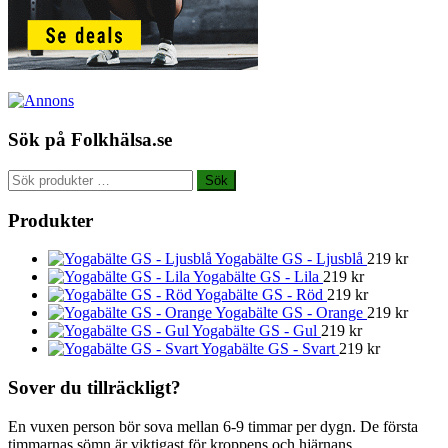
Sök på Folkhälsa.se
Sök
Sök
efter:
Produkter
Yogabälte GS - Ljusblå
219
kr
Yogabälte GS - Lila
219
kr
Yogabälte GS - Röd
219
kr
Yogabälte GS - Orange
219
kr
Yogabälte GS - Gul
219
kr
Yogabälte GS - Svart
219
kr
Sover du tillräckligt?
En vuxen person bör sova mellan 6-9 timmar per dygn. De första
timmarnas sömn är viktigast för kroppens och hjärnans