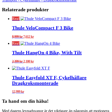
Transport - Cykelhållare - Dragkroksmonterade
Relaterade produkter
Rea!
Thule VeloCompact F 3 Bike
Det
Det
8,999
kr
7,612
kr
ursprungliga
nuvarande
Rea!
priset
priset
var:
är:
Thule HangOn 4 Bike, With Tilt
8,999 kr.
7,612 kr.
Det
Det
2,399
kr
2,100
kr
ursprungliga
nuvarande
priset
priset
var:
är:
Thule Easyfold XT F, Cykelhållare
2,399 kr.
2,100 kr.
Dragkroksmonterade
12,999
kr
Ta hand om din hälsa!
Med dagens levnadsvanor är det viktigare än någonsin att motionera