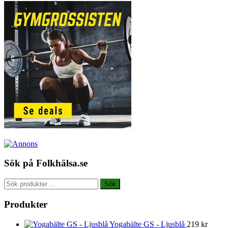
Sök på Folkhälsa.se
Sök
Sök
efter:
Produkter
Yogabälte GS - Ljusblå
219
kr