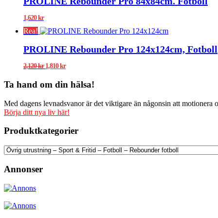
PROLINE Rebounder Pro 84x84cm. Fotboll
1,620
kr
Rea!
PROLINE Rebounder Pro 124x124cm, Fotboll
Det
Det
2,120
kr
1,810
kr
ursprungliga
nuvarande
priset
priset
Ta hand om din hälsa!
var:
är:
2,120 kr.
1,810 kr.
Med dagens levnadsvanor är det viktigare än någonsin att motionera och
Börja ditt nya liv här!
Produktkategorier
Annonser