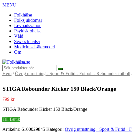
MENU
Folkhälsa
Folksjukdomar
Levnadsvanor
Psykisk ohälsa
Våld
Sex och hälsa
Medicin – Läkemedel
Om
Hem
/
Övrig utrustning - Sport & Fritid - Fotboll - Rebounder fotboll
STIGA Rebounder Kicker 150 Black/Orange
799
kr
STIGA Rebounder Kicker 150 Black/Orange
Till Butik
Artikelnr:
6100029845
Kategori:
Övrig utrustning - Sport & Fritid - 