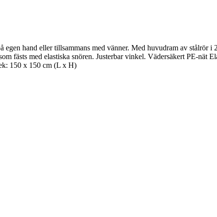
ng på egen hand eller tillsammans med vänner. Med huvudram av stålrör 
 som fästs med elastiska snören. Justerbar vinkel. Vädersäkert PE-nät E
rlek: 150 x 150 cm (L x H)