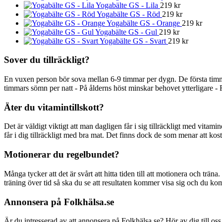
Yogabälte GS - Lila
219
kr
Yogabälte GS - Röd
219
kr
Yogabälte GS - Orange
219
kr
Yogabälte GS - Gul
219
kr
Yogabälte GS - Svart
219
kr
Sover du tillräckligt?
En vuxen person bör sova mellan 6-9 timmar per dygn. De första timm
timmars sömn per natt - På ålderns höst minskar behovet ytterligare - 
Äter du vitamintillskott?
Det är väldigt viktigt att man dagligen får i sig tillräckligt med vitami
får i dig tillräckligt med bra mat. Det finns dock de som menar att kostti
Motionerar du regelbundet?
Många tycker att det är svårt att hitta tiden till att motionera och träna
träning över tid så ska du se att resultaten kommer visa sig och du ko
Annonsera på Folkhälsa.se
Är du intresserad av att annonsera på Folkhälsa.se? Hör av dig till oss