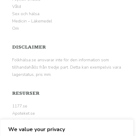
Våld
Sex och hälsa
Medicin – Läkemedel
Om
DISCLAIMER
Folkhälsa.se ansvarar inte för den information som
tillhandahålls från tredje part. Detta kan exempelvis vara
lagerstatus, pris mm.
RESURSER
1177.se
Apoteket.se
Apotekslistan.se
Kalorier.org
We value your privacy
Livsportalen.se