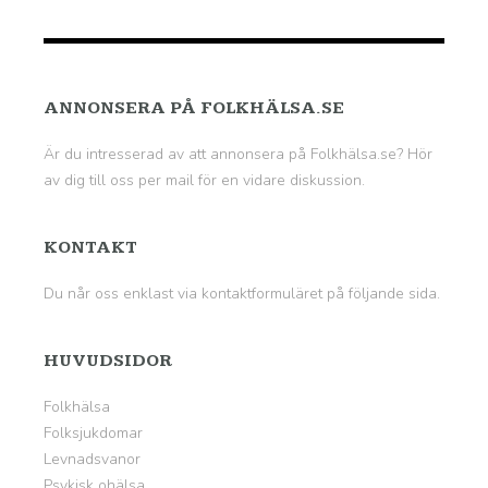
ANNONSERA PÅ FOLKHÄLSA.SE
Är du intresserad av att annonsera på Folkhälsa.se? Hör
av dig till oss per mail för en vidare diskussion.
KONTAKT
Du når oss enklast via kontaktformuläret på
följande sida
.
HUVUDSIDOR
Folkhälsa
Folksjukdomar
Levnadsvanor
Psykisk ohälsa