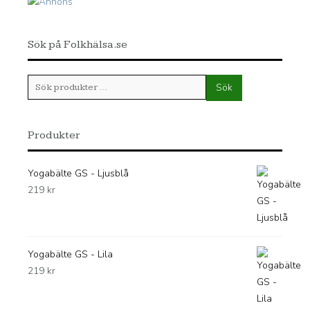
Sök på Folkhälsa.se
Sök
Sök
efter:
Produkter
Yogabälte GS - Ljusblå
219
kr
Yogabälte GS - Lila
219
kr