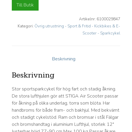
Till Butik
Artikelnr:
6100029847
Kategori:
Övrig utrustning - Sport & Fritid - Kickbikes & E-
Scooter - Sparkcykel
Beskrivning
Beskrivning
Stor sportsparkcykel för hög fart och stadig åkning.
De stora lufthjulen gör att STIGA Air Scooter passar
för åkning på olika underlag, torra som blöta. Har
handbroms för både fram- och bakhjul. Med bekvämt
och stadigt cykelstöd. Ram och bromsar i stål Fälgar
och bromshandtag i aluminium Lufthjul, storlek 12"
Justerbar höjd 77-90 cm Max 100 kg Passar åkare