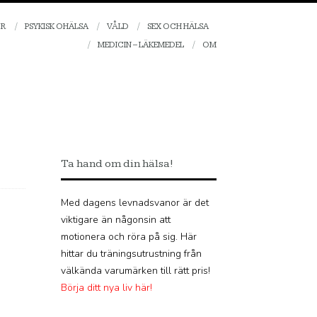
OR
PSYKISK OHÄLSA
VÅLD
SEX OCH HÄLSA
MEDICIN – LÄKEMEDEL
OM
Ta hand om din hälsa!
Med dagens levnadsvanor är det
viktigare än någonsin att
motionera och röra på sig. Här
hittar du träningsutrustning från
välkända varumärken till rätt pris!
Börja ditt nya liv här!