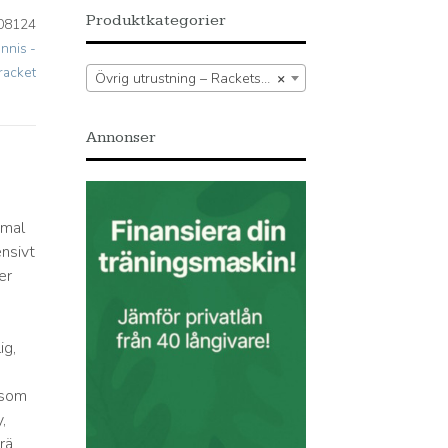
Produktkategorier
08124
nnis -
racket
Övrig utrustning – Racketsport – Bordtennis – Bordtennisracket
×
Annonser
imal
ensivt
er
ig,
g som
,
rä