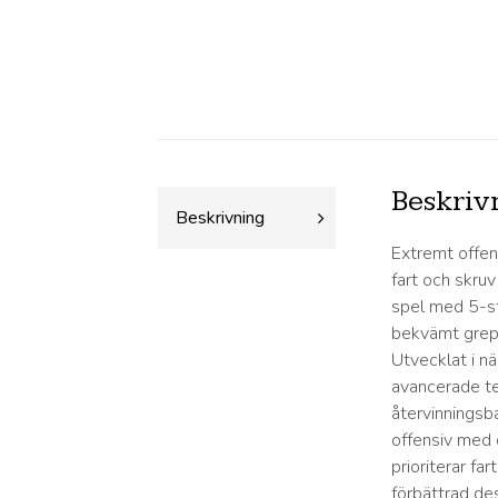
Beskriv
Beskrivning
Extremt offens
fart och skruv
spel med 5-st
bekvämt grepp
Utvecklat i n
avancerade te
återvinningsb
offensiv med d
prioriterar far
förbättrad de