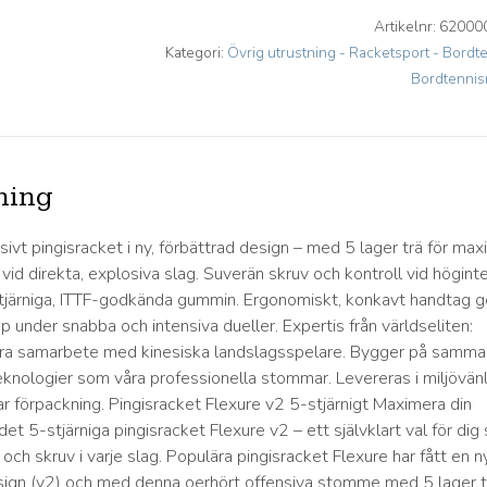
Artikelnr:
62000
Kategori:
Övrig utrustning - Racketsport - Bordte
Bordtennis
ning
ivt pingisracket i ny, förbättrad design – med 5 lager trä för max
 vid direkta, explosiva slag. Suverän skruv och kontroll vid högint
järniga, ITTF-godkända gummin. Ergonomiskt, konkavt handtag g
 under snabba och intensiva dueller. Expertis från världseliten:
ära samarbete med kinesiska landslagsspelare. Bygger på samma
knologier som våra professionella stommar. Levereras i miljövänl
ar förpackning. Pingisracket Flexure v2 5-stjärnigt Maximera din
et 5-stjärniga pingisracket Flexure v2 – ett självklart val för di
t och skruv i varje slag. Populära pingisracket Flexure har fått en ny
sign (v2) och med denna oerhört offensiva stomme med 5 lager t