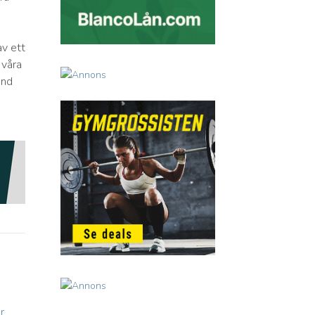
av ett
 våra
änd