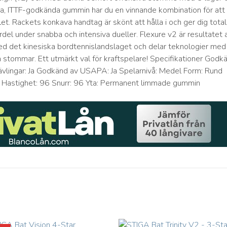
ga, ITTF-godkända gummin har du en vinnande kombination för att
et. Rackets konkava handtag är skönt att hålla i och ger dig total
ördel under snabba och intensiva dueller. Flexure v2 är resultatet 
 det kinesiska bordtennislandslaget och delar teknologier med
a stommar. Ett utmärkt val för kraftspelare! Specifikationer Godk
a tävlingar: Ja Godkänd av USAPA: Ja Spelarnivå: Medel Form: Rund
4 Hastighet: 96 Snurr: 96 Yta: Permanent limmade gummin