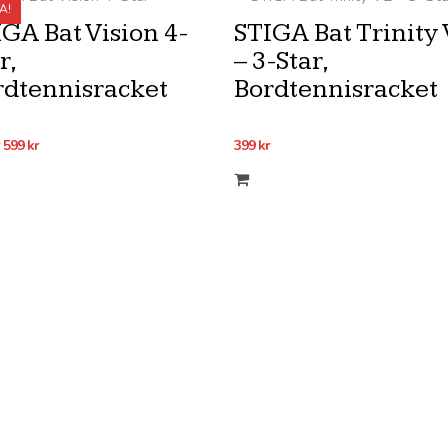
A!
GA Bat Vision 4-
STIGA Bat Trinity
r,
– 3-Star,
rdtennisracket
Bordtennisracket
Det
Det
599
kr
399
kr
ursprungliga
nuvarande
priset
priset
var:
är:
699 kr.
599 kr.