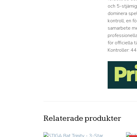
och 5-stjärni
dominera spel
kontroll, en f
samarbete med
professionell
för officiell
Kontroller: 4
Relaterade produkter