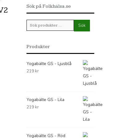
Sök på Folkhälsa.se
 V2
Sök
Sök
efter:
Produkter
Yogabälte GS - Ljusblå
219
kr
Yogabälte GS - Lila
219
kr
Yogabälte GS - Röd