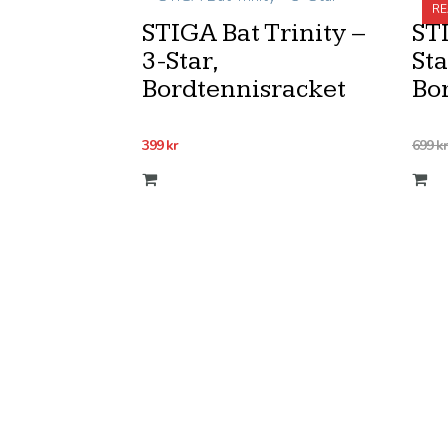
RE
STIGA Bat Trinity –
STI
3-Star,
Sta
Bordtennisracket
Bo
399
kr
699
kr