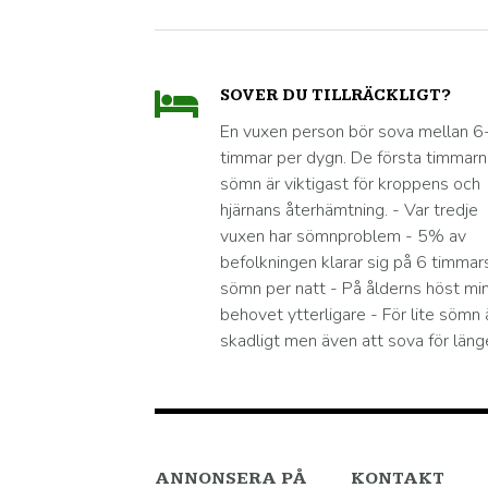
SOVER DU TILLRÄCKLIGT?
En vuxen person bör sova mellan 6
timmar per dygn. De första timmar
sömn är viktigast för kroppens och
hjärnans återhämtning. - Var tredje
vuxen har sömnproblem - 5% av
befolkningen klarar sig på 6 timmar
sömn per natt - På ålderns höst mi
behovet ytterligare - För lite sömn 
skadligt men även att sova för läng
ANNONSERA PÅ
KONTAKT