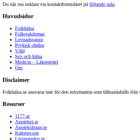
Du når oss enklast via kontaktformuläret på
följande sida
.
Huvudsidor
Folkhälsa
Folksjukdomar
Levnadsvanor
Psykisk ohälsa
Våld
Sex och hälsa
Medicin – Läkemedel
Om
Disclaimer
Folkhälsa.se ansvarar inte för den information som tillhandahålls från 
Resurser
1177.se
Apoteket.se
Apotekslistan.se
Kalorier.org
Livsportalen.se