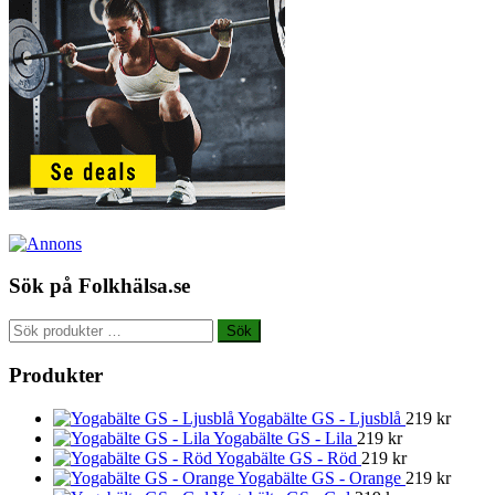
Sök på Folkhälsa.se
Sök
Sök
efter:
Produkter
Yogabälte GS - Ljusblå
219
kr
Yogabälte GS - Lila
219
kr
Yogabälte GS - Röd
219
kr
Yogabälte GS - Orange
219
kr