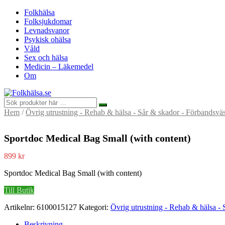
Folkhälsa
Folksjukdomar
Levnadsvanor
Psykisk ohälsa
Våld
Sex och hälsa
Medicin – Läkemedel
Om
Hem
/
Övrig utrustning - Rehab & hälsa - Sår & skador - Förbandsvä
Sportdoc Medical Bag Small (with content)
899
kr
Sportdoc Medical Bag Small (with content)
Till Butik
Artikelnr:
6100015127
Kategori:
Övrig utrustning - Rehab & hälsa -
Beskrivning