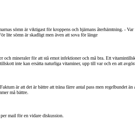
arnas sömn är viktigast för kroppens och hjärnans återhämtning. - Var
För lite sömn är skadligt men även att sova för länge
ner och mineraler för att stå emot infektioner och må bra. Ett vitamintills
llskott inte kan ersätta naturliga vitaminer, upp till var och en att avgör
. Faktum är att det är bättre att träna färre antal pass men regelbundet än
mmer må bättre.
 per mail för en vidare diskussion.