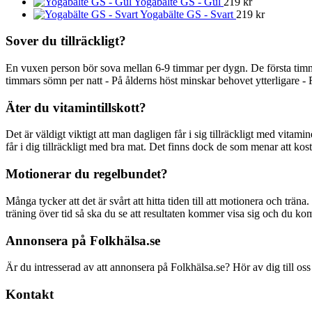
Yogabälte GS - Gul
219
kr
Yogabälte GS - Svart
219
kr
Sover du tillräckligt?
En vuxen person bör sova mellan 6-9 timmar per dygn. De första timm
timmars sömn per natt - På ålderns höst minskar behovet ytterligare - 
Äter du vitamintillskott?
Det är väldigt viktigt att man dagligen får i sig tillräckligt med vitami
får i dig tillräckligt med bra mat. Det finns dock de som menar att kostti
Motionerar du regelbundet?
Många tycker att det är svårt att hitta tiden till att motionera och träna
träning över tid så ska du se att resultaten kommer visa sig och du ko
Annonsera på Folkhälsa.se
Är du intresserad av att annonsera på Folkhälsa.se? Hör av dig till oss
Kontakt