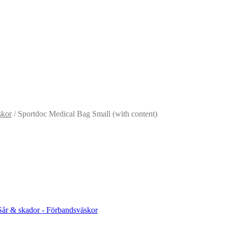
skor
/ Sportdoc Medical Bag Small (with content)
 Sår & skador - Förbandsväskor