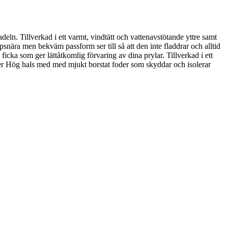
ln. Tillverkad i ett varmt, vindtätt och vattenavstötande yttre samt
snära men bekväm passform ser till så att den inte fladdrar och alltid
 ficka som ger lättåtkomlig förvaring av dina prylar. Tillverkad i ett
er Hög hals med med mjukt borstat foder som skyddar och isolerar