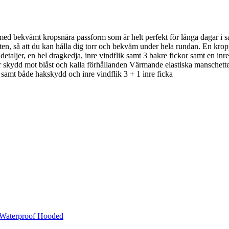
 bekvämt kropsnära passform som är helt perfekt för långa dagar i sade
kten, så att du kan hålla dig torr och bekväm under hela rundan. En kropp
 detaljer, en hel dragkedja, inre vindflik samt 3 bakre fickor samt en inre
r skydd mot blåst och kalla förhållanden Värmande elastiska manschett
a samt både hakskydd och inre vindflik 3 + 1 inre ficka