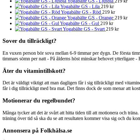
Yogabälte GS - Ljusblå
219
kr
Yogabälte GS - Lila
219
kr
Yogabälte GS - Röd
219
kr
Yogabälte GS - Orange
219
kr
Yogabälte GS - Gul
219
kr
Yogabälte GS - Svart
219
kr
Sover du tillräckligt?
En vuxen person bör sova mellan 6-9 timmar per dygn. De första timm
timmars sömn per natt - På ålderns höst minskar behovet ytterligare - 
Äter du vitamintillskott?
Det är väldigt viktigt att man dagligen får i sig tillräckligt med vitami
får i dig tillräckligt med bra mat. Det finns dock de som menar att kostti
Motionerar du regelbundet?
Många tycker att det är svårt att hitta tiden till att motionera och träna
träning över tid så ska du se att resultaten kommer visa sig och du ko
Annonsera på Folkhälsa.se