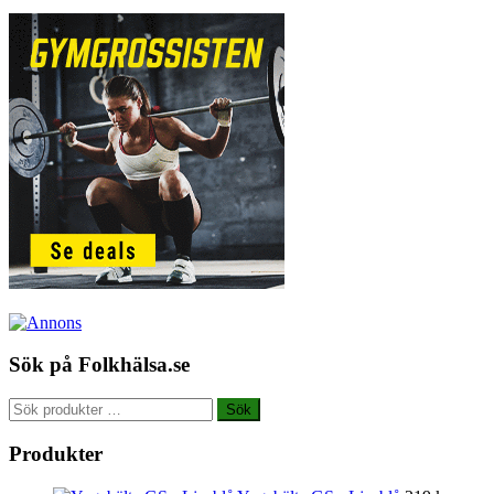
Sök på Folkhälsa.se
Sök
Sök
efter:
Produkter