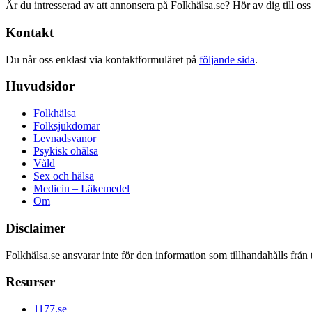
Är du intresserad av att annonsera på Folkhälsa.se? Hör av dig till oss
Kontakt
Du når oss enklast via kontaktformuläret på
följande sida
.
Huvudsidor
Folkhälsa
Folksjukdomar
Levnadsvanor
Psykisk ohälsa
Våld
Sex och hälsa
Medicin – Läkemedel
Om
Disclaimer
Folkhälsa.se ansvarar inte för den information som tillhandahålls från 
Resurser
1177.se