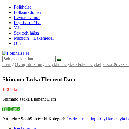
Folkhälsa
Folksjukdomar
Levnadsvanor
Psykisk ohälsa
Våld
Sex och hälsa
Medicin – Läkemedel
Om
Hem
/
Övrig utrustning - Cyklar - Cykelkläder - Cykeljackor & västar
Shimano Jacka Element Dam
1,399
kr
Shimano Jacka Element Dam
Till Butik
Artikelnr:
9e8b9bfc69dd
Kategori:
Övrig utrustning - Cyklar - Cykel
Beskrivning