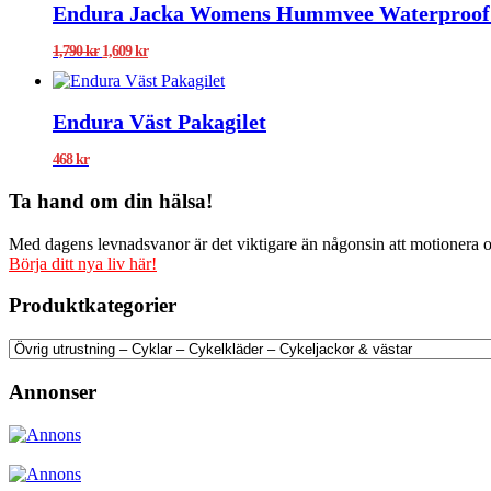
Endura Jacka Womens Hummvee Waterproof
Det
Det
1,790
kr
1,609
kr
ursprungliga
nuvarande
priset
priset
var:
är:
Endura Väst Pakagilet
1,790 kr.
1,609 kr.
468
kr
Ta hand om din hälsa!
Med dagens levnadsvanor är det viktigare än någonsin att motionera och
Börja ditt nya liv här!
Produktkategorier
Annonser