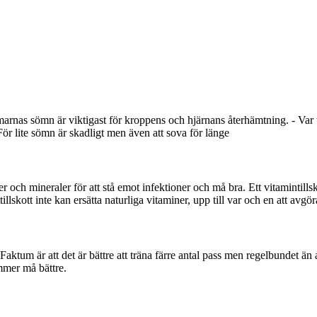
arnas sömn är viktigast för kroppens och hjärnans återhämtning. - Var
För lite sömn är skadligt men även att sova för länge
ner och mineraler för att stå emot infektioner och må bra. Ett vitamintills
llskott inte kan ersätta naturliga vitaminer, upp till var och en att avgör
. Faktum är att det är bättre att träna färre antal pass men regelbundet än
mmer må bättre.