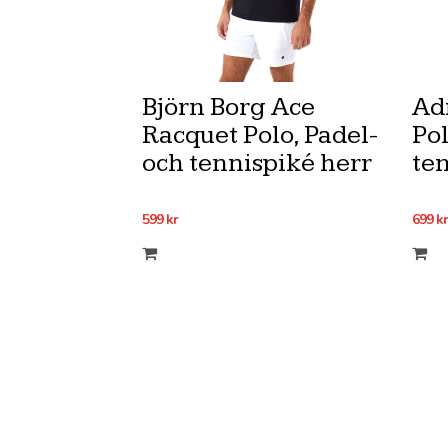
Björn Borg Ace
Ad
Racquet Polo, Padel-
Pol
och tennispiké herr
te
599
kr
699
kr