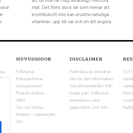
s
att du inte får i dig tillräckligt med bra
nskar
mat. Det finns dock de som menar att
är
kosttillskott inte kan ersätta naturliga
e
vitaminer, upp till var och en att avgöra.
HUVUDSIDOR
DISCLAIMER
RES
via
Folkhälsa
Folkhälsa.se ansvarar
1177
å
Folksjukdomar
inte för den information
Apot
Levnadsvanor
som tillhandahålls från
Apote
Psykisk ohälsa
tredje part. Detta kan
Kalor
Våld
exempelvis vara
Livsp
Sex och hälsa
lagerstatus, pris mm.
Nytti
Medicin – Läkemedel
Om