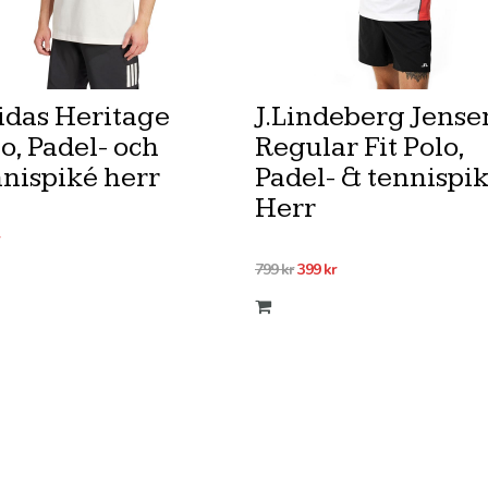
idas Heritage
J.Lindeberg Jense
o, Padel- och
Regular Fit Polo,
nnispiké herr
Padel- & tennispi
Herr
Det
Det
799
kr
399
kr
ursprungliga
nuvarande
priset
priset
var:
är:
799 kr.
399 kr.