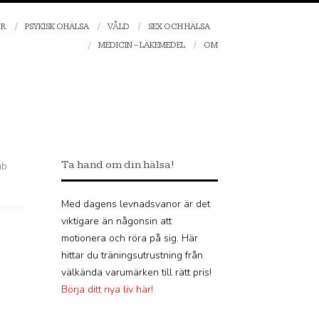
OR
PSYKISK OHÄLSA
VÅLD
SEX OCH HÄLSA
MEDICIN – LÄKEMEDEL
OM
Ta hand om din hälsa!
ub
Med dagens levnadsvanor är det
viktigare än någonsin att
motionera och röra på sig. Här
hittar du träningsutrustning från
välkända varumärken till rätt pris!
Börja ditt nya liv här!