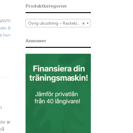
Produktkategorier
NAVY/
Övrig utrustning – Racketsport – Kläder – Padelkläder & tenniskläder herr – Piké herr
×
äder &
ké herr
Annonser
m
e
olo är
på