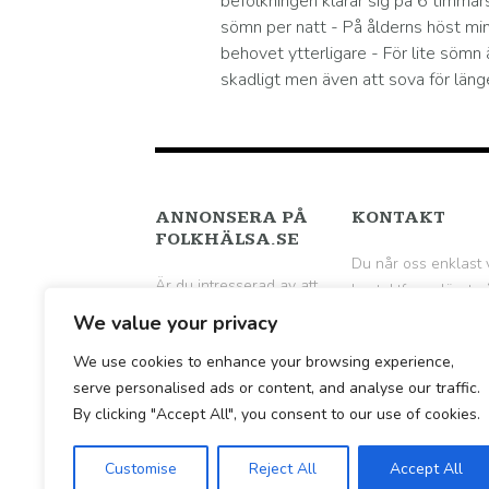
befolkningen klarar sig på 6 timmar
sömn per natt - På ålderns höst mi
behovet ytterligare - För lite sömn 
skadligt men även att sova för läng
ANNONSERA PÅ
KONTAKT
FOLKHÄLSA.SE
Du når oss enklast 
Är du intresserad av att
kontaktformuläret p
annonsera på
följande sida
.
We value your privacy
Folkhälsa.se? Hör av dig
We use cookies to enhance your browsing experience,
till oss per mail för en
serve personalised ads or content, and analyse our traffic.
vidare diskussion.
By clicking "Accept All", you consent to our use of cookies.
Customise
Reject All
Accept All