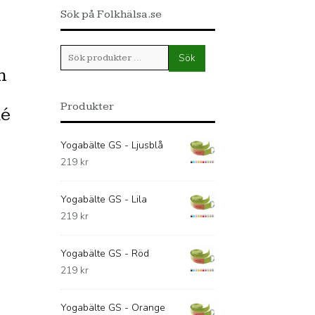
Sök på Folkhälsa.se
Sök
Sök
efter:
n
Produkter
ké
Yogabälte GS - Ljusblå
219
kr
Yogabälte GS - Lila
219
kr
Yogabälte GS - Röd
219
kr
Yogabälte GS - Orange