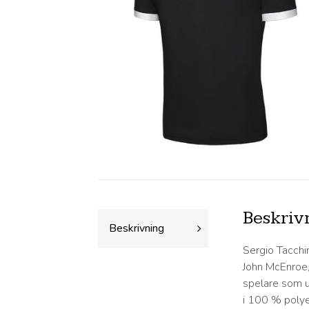
Beskriv
Beskrivning
Sergio Tacchin
John McEnroe,
spelare som un
i 100 % polye