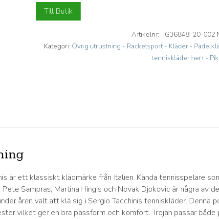
Till Butik
Artikelnr:
TG36848F20-002 
Kategori:
Övrig utrustning - Racketsport - Kläder - Padelkl
tenniskläder herr - Pi
ning
is är ett klassiskt klädmärke från Italien. Kända tennisspelare so
 Pete Sampras, Martina Hingis och Novak Djokovic är några av d
der åren valt att klä sig i Sergio Tacchinis tenniskläder. Denna p
ster vilket ger en bra passform och komfort. Tröjan passar både 