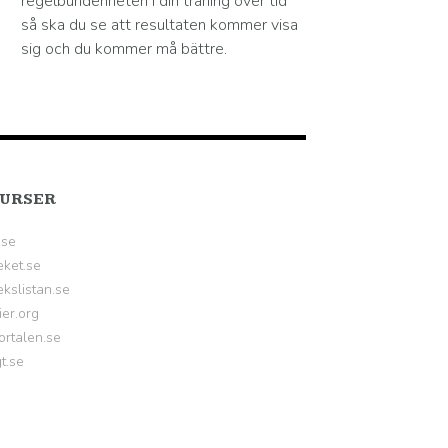
regelbundenheten i din träning över tid
så ska du se att resultaten kommer visa
sig och du kommer må bättre.
URSER
.se
eket.se
kslistan.se
ier.org
ortalen.se
gt.se