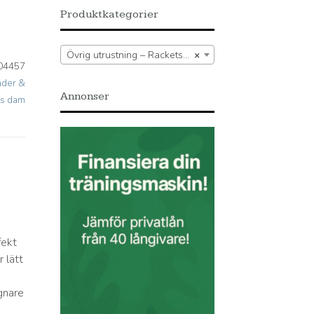
Produktkategorier
Övrig utrustning – Racketsport – Kläder – Padelkläder & tenniskläder dam – Tights dam
×
04457
äder &
Annonser
ts dam
h
fekt
r lätt
s
gnare