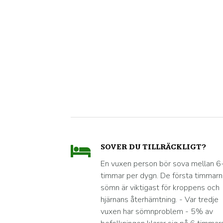
SOVER DU TILLRÄCKLIGT?
En vuxen person bör sova mellan 6
timmar per dygn. De första timmar
sömn är viktigast för kroppens och
hjärnans återhämtning. - Var tredje
vuxen har sömnproblem - 5% av