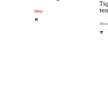
Tig
te
599
kr
899
kr