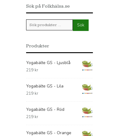
Sök på Folkhälsa.se
Sök
Sök
efter:
Produkter
Yogabälte GS - Ljusblå
219
kr
Yogabälte GS - Lila
219
kr
Yogabälte GS - Röd
219
kr
Yogabälte GS - Orange