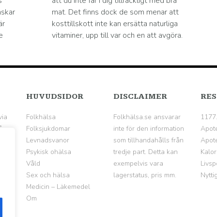
s
att du inte får i dig tillräckligt med bra
nskar
mat. Det finns dock de som menar att
är
kosttillskott inte kan ersätta naturliga
e
vitaminer, upp till var och en att avgöra.
HUVUDSIDOR
DISCLAIMER
RES
via
Folkhälsa
Folkhälsa.se ansvarar
1177
å
Folksjukdomar
inte för den information
Apot
Levnadsvanor
som tillhandahålls från
Apote
Psykisk ohälsa
tredje part. Detta kan
Kalor
Våld
exempelvis vara
Livsp
Sex och hälsa
lagerstatus, pris mm.
Nytti
Medicin – Läkemedel
Om