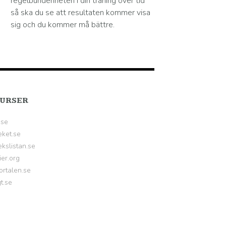
regelbundenheten i din träning över tid
så ska du se att resultaten kommer visa
sig och du kommer må bättre.
URSER
.se
eket.se
kslistan.se
ier.org
ortalen.se
gt.se