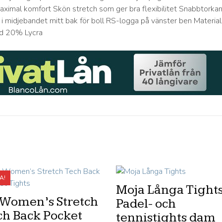
maximal komfort Skön stretch som ger bra flexibilitet Snabbtorka
a i midjebandet mitt bak för boll RS-logga på vänster ben Material
d 20% Lycra
A!
Moja Långa Tights
 Women’s Stretch
Padel- och
ch Back Pocket
tennistights dam