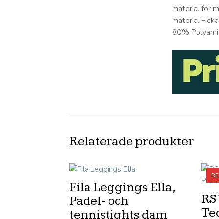
material för 
material Fick
80% Polyami
Relaterade produkter
RE
Fila Leggings Ella,
RS
Padel- och
Te
tennistights dam