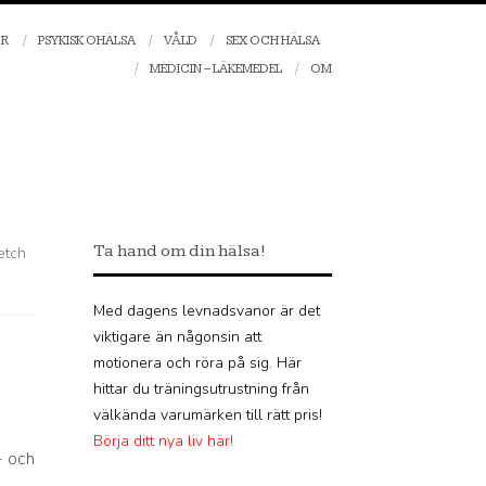
OR
PSYKISK OHÄLSA
VÅLD
SEX OCH HÄLSA
MEDICIN – LÄKEMEDEL
OM
Ta hand om din hälsa!
etch
Med dagens levnadsvanor är det
viktigare än någonsin att
motionera och röra på sig. Här
hittar du träningsutrustning från
välkända varumärken till rätt pris!
Börja ditt nya liv här!
- och