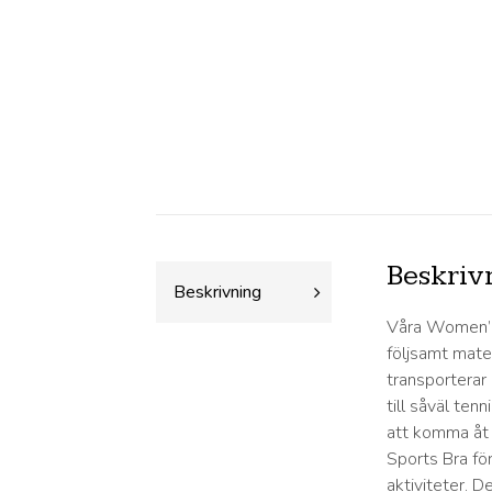
Beskriv
Beskrivning
Våra Women’s 
följsamt mater
transporterar 
till såväl ten
att komma åt 
Sports Bra fö
aktiviteter. 