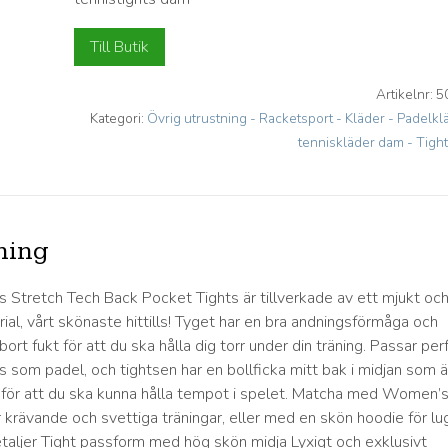
Till Butik
Artikelnr:
5
Kategori:
Övrig utrustning - Racketsport - Kläder - Padelkl
tenniskläder dam - Tigh
ning
Stretch Tech Back Pocket Tights är tillverkade av ett mjukt oc
ial, vårt skönaste hittills! Tyget har en bra andningsförmåga och
bort fukt för att du ska hålla dig torr under din träning. Passar per
nis som padel, och tightsen har en bollficka mitt bak i midjan som ä
för att du ska kunna hålla tempot i spelet. Matcha med Women’
r krävande och svettiga träningar, eller med en skön hoodie för lu
Detaljer Tight passform med hög skön midja Lyxigt och exklusivt