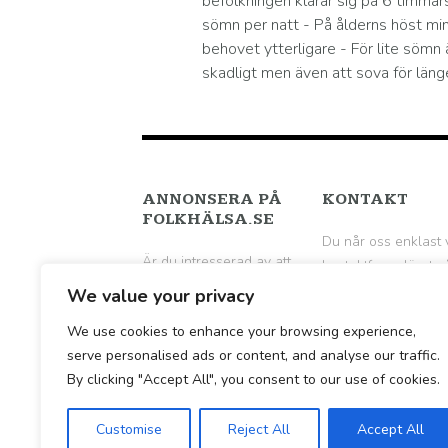
befolkningen klarar sig på 6 timmar
sömn per natt - På ålderns höst mi
behovet ytterligare - För lite sömn 
skadligt men även att sova för läng
ANNONSERA PÅ
KONTAKT
FOLKHÄLSA.SE
Du når oss enklast 
Är du intresserad av att
kontaktformuläret p
annonsera på
följande sida
.
We value your privacy
Folkhälsa.se? Hör av dig
We use cookies to enhance your browsing experience,
till oss per mail för en
serve personalised ads or content, and analyse our traffic.
vidare diskussion.
By clicking "Accept All", you consent to our use of cookies.
Customise
Reject All
Accept All