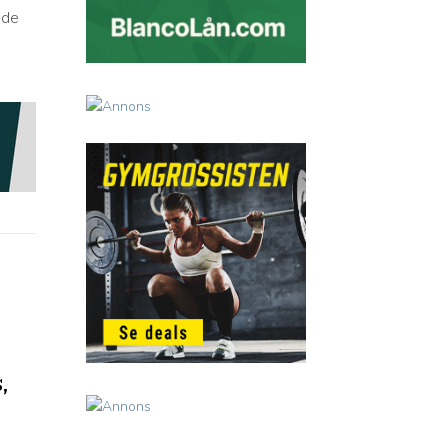
nde
,