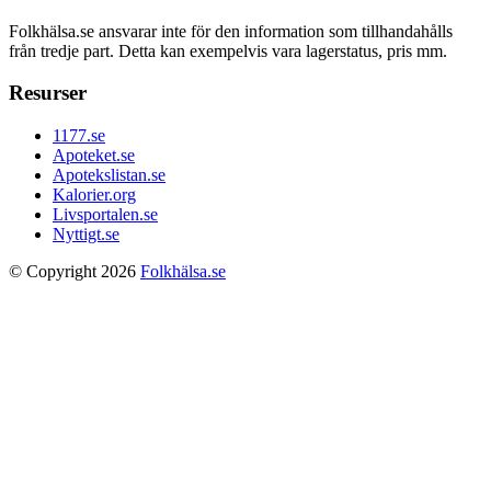
Folkhälsa.se ansvarar inte för den information som tillhandahålls
från tredje part. Detta kan exempelvis vara lagerstatus, pris mm.
Resurser
1177.se
Apoteket.se
Apotekslistan.se
Kalorier.org
Livsportalen.se
Nyttigt.se
© Copyright 2026
Folkhälsa.se