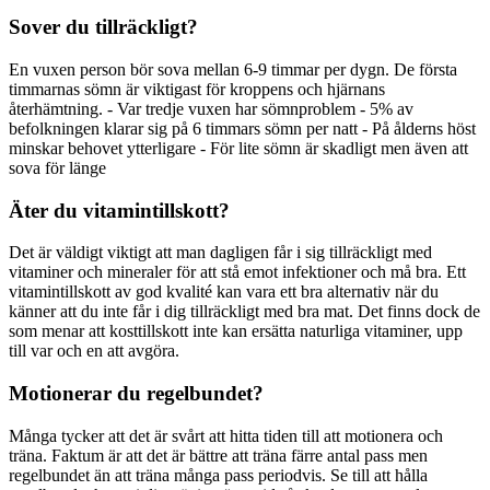
Sover du tillräckligt?
En vuxen person bör sova mellan 6-9 timmar per dygn. De första
timmarnas sömn är viktigast för kroppens och hjärnans
återhämtning. - Var tredje vuxen har sömnproblem - 5% av
befolkningen klarar sig på 6 timmars sömn per natt - På ålderns höst
minskar behovet ytterligare - För lite sömn är skadligt men även att
sova för länge
Äter du vitamintillskott?
Det är väldigt viktigt att man dagligen får i sig tillräckligt med
vitaminer och mineraler för att stå emot infektioner och må bra. Ett
vitamintillskott av god kvalité kan vara ett bra alternativ när du
känner att du inte får i dig tillräckligt med bra mat. Det finns dock de
som menar att kosttillskott inte kan ersätta naturliga vitaminer, upp
till var och en att avgöra.
Motionerar du regelbundet?
Många tycker att det är svårt att hitta tiden till att motionera och
träna. Faktum är att det är bättre att träna färre antal pass men
regelbundet än att träna många pass periodvis. Se till att hålla