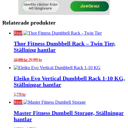
Relaterade produkter
Rea!
Thor Fitness Dumbbell Rack – Twin Tier,
Ställning hantlar
Det
Det
34,999
kr
29,999
kr
ursprungliga
nuvarande
priset
priset
var:
är:
Eleiko Evo Vertical Dumbbell Rack 1-10 KG,
34,999 kr.
29,999 kr.
Ställningar hantlar
5,770
kr
Rea!
Master Fitness Dumbell Storage, Ställningar
hantlar