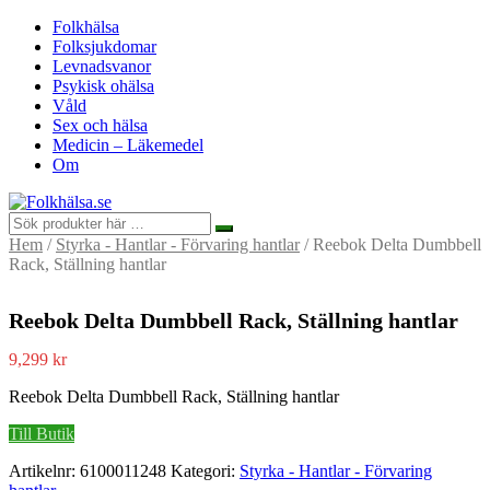
Folkhälsa
Folksjukdomar
Levnadsvanor
Psykisk ohälsa
Våld
Sex och hälsa
Medicin – Läkemedel
Om
Hem
/
Styrka - Hantlar - Förvaring hantlar
/ Reebok Delta Dumbbell
Rack, Ställning hantlar
Reebok Delta Dumbbell Rack, Ställning hantlar
9,299
kr
Reebok Delta Dumbbell Rack, Ställning hantlar
Till Butik
Artikelnr:
6100011248
Kategori:
Styrka - Hantlar - Förvaring