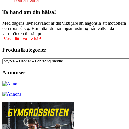
Det
Det
1,990
kr
1,790
kr
ursprungliga
nuvarande
priset
priset
Ta hand om din hälsa!
var:
är:
1,990 kr.
1,790 kr.
Med dagens levnadsvanor är det viktigare än någonsin att motionera
och röra på sig. Här hittar du träningsutrustning från välkända
varumärken till rätt pris!
Börja ditt nya liv här!
Produktkategorier
Annonser