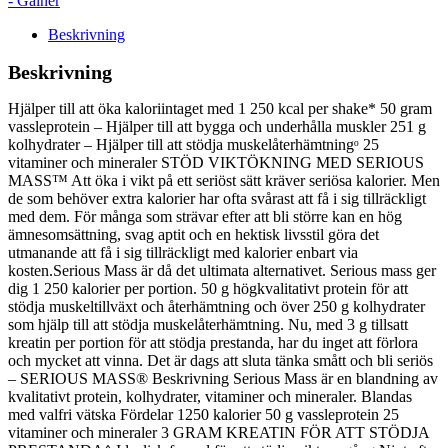
- Gainer
Beskrivning
Beskrivning
Hjälper till att öka kaloriintaget med 1 250 kcal per shake* 50 gram
vassleprotein – Hjälper till att bygga och underhålla muskler 251 g
kolhydrater – Hjälper till att stödja muskelåterhämtningᵒ 25
vitaminer och mineraler STÖD VIKTÖKNING MED SERIOUS
MASS™ Att öka i vikt på ett seriöst sätt kräver seriösa kalorier. Men
de som behöver extra kalorier har ofta svårast att få i sig tillräckligt
med dem. För många som strävar efter att bli större kan en hög
ämnesomsättning, svag aptit och en hektisk livsstil göra det
utmanande att få i sig tillräckligt med kalorier enbart via
kosten.Serious Mass är då det ultimata alternativet. Serious mass ger
dig 1 250 kalorier per portion. 50 g högkvalitativt protein för att
stödja muskeltillväxt och återhämtning och över 250 g kolhydrater
som hjälp till att stödja muskelåterhämtning. Nu, med 3 g tillsatt
kreatin per portion för att stödja prestanda, har du inget att förlora
och mycket att vinna. Det är dags att sluta tänka smått och bli seriös
– SERIOUS MASS® Beskrivning Serious Mass är en blandning av
kvalitativt protein, kolhydrater, vitaminer och mineraler. Blandas
med valfri vätska Fördelar 1250 kalorier 50 g vassleprotein 25
vitaminer och mineraler 3 GRAM KREATIN FÖR ATT STÖDJA