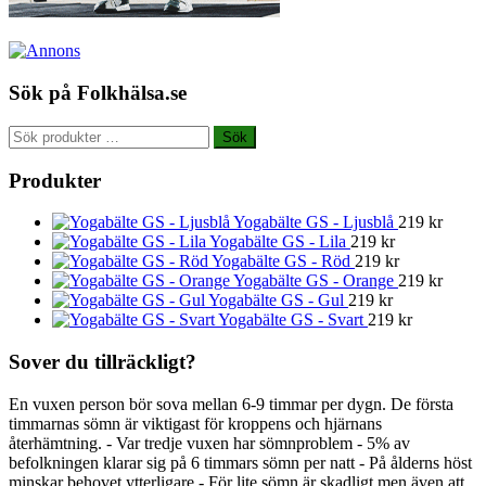
Sök på Folkhälsa.se
Sök
Sök
efter:
Produkter
Yogabälte GS - Ljusblå
219
kr
Yogabälte GS - Lila
219
kr
Yogabälte GS - Röd
219
kr
Yogabälte GS - Orange
219
kr
Yogabälte GS - Gul
219
kr
Yogabälte GS - Svart
219
kr
Sover du tillräckligt?
En vuxen person bör sova mellan 6-9 timmar per dygn. De första
timmarnas sömn är viktigast för kroppens och hjärnans
återhämtning. - Var tredje vuxen har sömnproblem - 5% av
befolkningen klarar sig på 6 timmars sömn per natt - På ålderns höst
minskar behovet ytterligare - För lite sömn är skadligt men även att