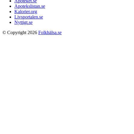
Apoteket.se
Apotekslistan.se
Kalorier.org
Livsportalen.se
Nyttigt.se
© Copyright 2026
Folkhälsa.se