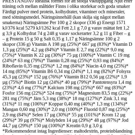
PRESTANDA◊ Idealisk formel för att stödja viktuppgång Njut efter
träning och mellan måltider Finns i olika storlekar och goda smaker
Färdigt pulver med protein, kolhydrater, vitaminer och mineraler,
med sötningsmedel. Näringsinnehåll (kan skilja sig något mellan
smakerna) Näringsämne Per 100 g 2 skopor (336 g) Energi 1571
kJ/376 kcal 5279 kJ/1262 kcal Fett 2,1 g 7,0 g varav mättat fett 1,2
g 3,9 g Kolhydrat 74 g 248 g varav sockerarter 3,2 g 11 g Fiber – g
– g Protein 15 g 50 g Salt 0,35 g 1,17 g Näringsämne 100 g 2
skopor (336 g) Vitamin A 198 µg (25%)* 667 µg (83%)* Vitamin D
1,3 µg (25%)* 4,2 µg (84%)* Vitamin E 2,7 mg (22%)* 9,0 mg
(75%)* Vitamin K 22 µg (30%)* 75 µg (100%)* Vitamin C 19 mg
(24%)* 63 mg (79%)* Tiamin 0,28 mg (25%)* 0,93 mg (84%)*
Riboflavin 0,35 mg (25%)* 1,2 mg (84%)* Niacin 4,0 mg (25%)*
14 mg (85%)* Vitamin B6 0,34 mg (24%)* 1,1 mg (82%)* Folsyra
45,3 µg (23%)* 152 µg (76%)* Vitamin B12 0,56 µg (22%)* 1,9
µg (75%)* Biotin 12 µg (24%)* 40 µg (79%)* Pantotensyra 1,4 mg
(23%)* 4,6 mg (77%)* Kalcium 198 mg (25%)* 667 mg (83%)*
Fosfor 156 mg (22%)* 524 mg (75%)* Magnesium 83,5 mg (22%)*
281 mg (75%)* Järn 5,3 mg (38%)* 18 mg (127%)* Zink 3,1 mg
(31%)* 11 mg (106%)* Koppar 0,40 mg (40%)* 1,3 mg (134%)*
Mangan 0,60 mg (30%)* 2,0 mg (100%)* Fluorid 0,87 mg (25%)*
2,9 mg (84%)* Selen 17 µg (30%)* 55 µg (101%)* Krom 12 µg
(29%)* 39 µg (97%)* Molybden 14 µg (29%)* 48 µg (97%)* Jod
44,7 µg (29%)* 150 µg (100%)* Kreatin 0,9 g 3,0 g
*Rekommenderat intag Ingredienser: maltodextrin, proteinblandning