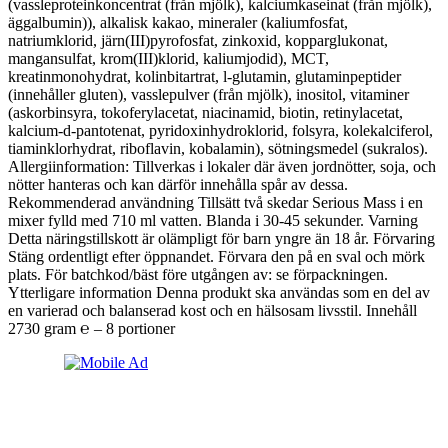
(vassleproteinkoncentrat (från mjölk), kalciumkaseinat (från mjölk),
äggalbumin)), alkalisk kakao, mineraler (kaliumfosfat,
natriumklorid, järn(III)pyrofosfat, zinkoxid, kopparglukonat,
mangansulfat, krom(III)klorid, kaliumjodid), MCT,
kreatinmonohydrat, kolinbitartrat, l-glutamin, glutaminpeptider
(innehåller gluten), vasslepulver (från mjölk), inositol, vitaminer
(askorbinsyra, tokoferylacetat, niacinamid, biotin, retinylacetat,
kalcium-d-pantotenat, pyridoxinhydroklorid, folsyra, kolekalciferol,
tiaminklorhydrat, riboflavin, kobalamin), sötningsmedel (sukralos).
Allergiinformation: Tillverkas i lokaler där även jordnötter, soja, och
nötter hanteras och kan därför innehålla spår av dessa.
Rekommenderad användning Tillsätt två skedar Serious Mass i en
mixer fylld med 710 ml vatten. Blanda i 30-45 sekunder. Varning
Detta näringstillskott är olämpligt för barn yngre än 18 år. Förvaring
Stäng ordentligt efter öppnandet. Förvara den på en sval och mörk
plats. För batchkod/bäst före utgången av: se förpackningen.
Ytterligare information Denna produkt ska användas som en del av
en varierad och balanserad kost och en hälsosam livsstil. Innehåll
2730 gram ℮ – 8 portioner