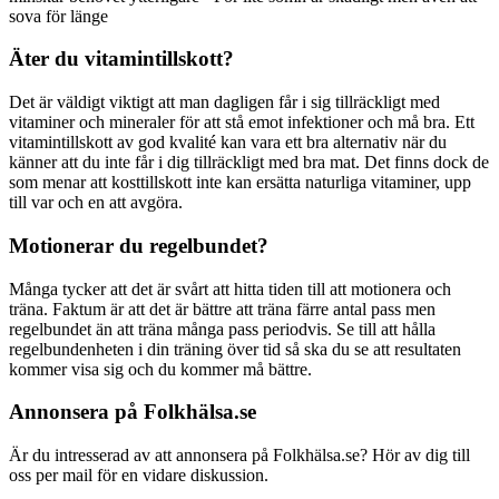
sova för länge
Äter du vitamintillskott?
Det är väldigt viktigt att man dagligen får i sig tillräckligt med
vitaminer och mineraler för att stå emot infektioner och må bra. Ett
vitamintillskott av god kvalité kan vara ett bra alternativ när du
känner att du inte får i dig tillräckligt med bra mat. Det finns dock de
som menar att kosttillskott inte kan ersätta naturliga vitaminer, upp
till var och en att avgöra.
Motionerar du regelbundet?
Många tycker att det är svårt att hitta tiden till att motionera och
träna. Faktum är att det är bättre att träna färre antal pass men
regelbundet än att träna många pass periodvis. Se till att hålla
regelbundenheten i din träning över tid så ska du se att resultaten
kommer visa sig och du kommer må bättre.
Annonsera på Folkhälsa.se
Är du intresserad av att annonsera på Folkhälsa.se? Hör av dig till
oss per mail för en vidare diskussion.