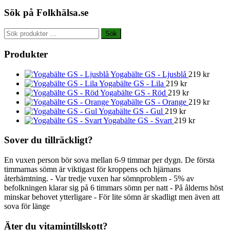
Sök på Folkhälsa.se
Sök
Sök
efter:
Produkter
Yogabälte GS - Ljusblå
219
kr
Yogabälte GS - Lila
219
kr
Yogabälte GS - Röd
219
kr
Yogabälte GS - Orange
219
kr
Yogabälte GS - Gul
219
kr
Yogabälte GS - Svart
219
kr
Sover du tillräckligt?
En vuxen person bör sova mellan 6-9 timmar per dygn. De första
timmarnas sömn är viktigast för kroppens och hjärnans
återhämtning. - Var tredje vuxen har sömnproblem - 5% av
befolkningen klarar sig på 6 timmars sömn per natt - På ålderns höst
minskar behovet ytterligare - För lite sömn är skadligt men även att
sova för länge
Äter du vitamintillskott?