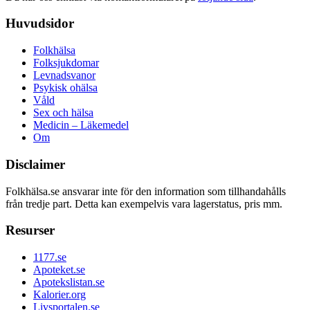
Huvudsidor
Folkhälsa
Folksjukdomar
Levnadsvanor
Psykisk ohälsa
Våld
Sex och hälsa
Medicin – Läkemedel
Om
Disclaimer
Folkhälsa.se ansvarar inte för den information som tillhandahålls
från tredje part. Detta kan exempelvis vara lagerstatus, pris mm.
Resurser
1177.se
Apoteket.se
Apotekslistan.se
Kalorier.org
Livsportalen.se