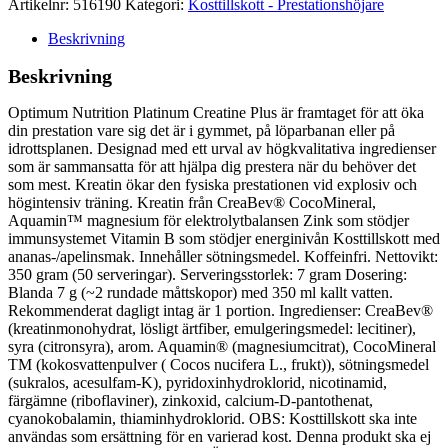
Artikelnr:
516190
Kategori:
Kosttillskott - Prestationshöjare
Beskrivning
Beskrivning
Optimum Nutrition Platinum Creatine Plus är framtaget för att öka
din prestation vare sig det är i gymmet, på löparbanan eller på
idrottsplanen. Designad med ett urval av högkvalitativa ingredienser
som är sammansatta för att hjälpa dig prestera när du behöver det
som mest. Kreatin ökar den fysiska prestationen vid explosiv och
högintensiv träning. Kreatin från CreaBev® CocoMineral,
Aquamin™ magnesium för elektrolytbalansen Zink som stödjer
immunsystemet Vitamin B som stödjer energinivån Kosttillskott med
ananas-/apelinsmak. Innehåller sötningsmedel. Koffeinfri. Nettovikt:
350 gram (50 serveringar). Serveringsstorlek: 7 gram Dosering:
Blanda 7 g (~2 rundade måttskopor) med 350 ml kallt vatten.
Rekommenderat dagligt intag är 1 portion. Ingredienser: CreaBev®
(kreatinmonohydrat, lösligt ärtfiber, emulgeringsmedel: lecitiner),
syra (citronsyra), arom. Aquamin® (magnesiumcitrat), CocoMineral
TM (kokosvattenpulver ( Cocos nucifera L., frukt)), sötningsmedel
(sukralos, acesulfam-K), pyridoxinhydroklorid, nicotinamid,
färgämne (riboflaviner), zinkoxid, calcium-D-pantothenat,
cyanokobalamin, thiaminhydroklorid. OBS: Kosttillskott ska inte
användas som ersättning för en varierad kost. Denna produkt ska ej