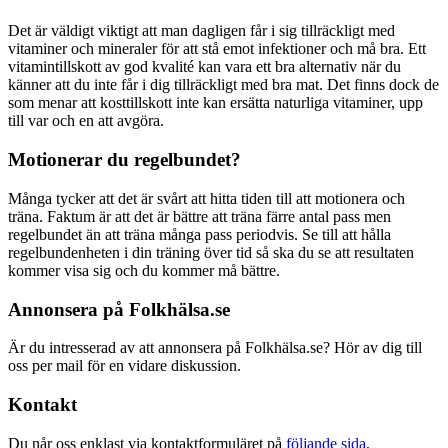
Det är väldigt viktigt att man dagligen får i sig tillräckligt med
vitaminer och mineraler för att stå emot infektioner och må bra. Ett
vitamintillskott av god kvalité kan vara ett bra alternativ när du
känner att du inte får i dig tillräckligt med bra mat. Det finns dock de
som menar att kosttillskott inte kan ersätta naturliga vitaminer, upp
till var och en att avgöra.
Motionerar du regelbundet?
Många tycker att det är svårt att hitta tiden till att motionera och
träna. Faktum är att det är bättre att träna färre antal pass men
regelbundet än att träna många pass periodvis. Se till att hålla
regelbundenheten i din träning över tid så ska du se att resultaten
kommer visa sig och du kommer må bättre.
Annonsera på Folkhälsa.se
Är du intresserad av att annonsera på Folkhälsa.se? Hör av dig till
oss per mail för en vidare diskussion.
Kontakt
Du når oss enklast via kontaktformuläret på
följande sida
.