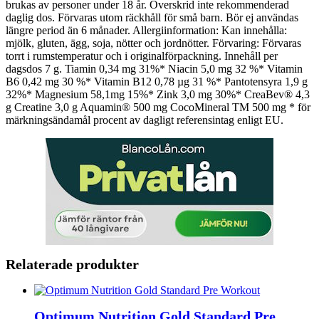
brukas av personer under 18 år. Överskrid inte rekommenderad
daglig dos. Förvaras utom räckhåll för små barn. Bör ej användas
längre period än 6 månader. Allergiinformation: Kan innehålla:
mjölk, gluten, ägg, soja, nötter och jordnötter. Förvaring: Förvaras
torrt i rumstemperatur och i originalförpackning. Innehåll per
dagsdos 7 g. Tiamin 0,34 mg 31%* Niacin 5,0 mg 32 %* Vitamin
B6 0,42 mg 30 %* Vitamin B12 0,78 µg 31 %* Pantotensyra 1,9 g
32%* Magnesium 58,1mg 15%* Zink 3,0 mg 30%* CreaBev® 4,3
g Creatine 3,0 g Aquamin® 500 mg CocoMineral TM 500 mg * för
märkningsändamål procent av dagligt referensintag enligt EU.
Relaterade produkter
Optimum Nutrition Gold Standard Pre