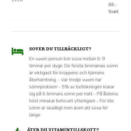
SOVER DU TILLRÄCKLIGT?
En vuxen person bör sova mellan 6-9
timmar per dygn. De första timmarnas sömn
är viktigast för kroppens och hjärnans
återhämtning. - Var tredje vuxen har
sömnproblem - 5% av befolkningen klarar
sig på 6 timmars sömn per natt - På ålderns
höst minskar behovet ytterligare - För lite
sömn är skadligt men även att sova för
länge
ÄTER DU VITAMINTILLSKOTT?