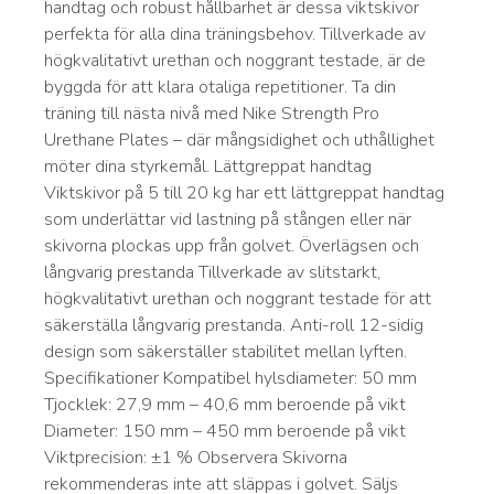
handtag och robust hållbarhet är dessa viktskivor
perfekta för alla dina träningsbehov. Tillverkade av
högkvalitativt urethan och noggrant testade, är de
byggda för att klara otaliga repetitioner. Ta din
träning till nästa nivå med Nike Strength Pro
Urethane Plates – där mångsidighet och uthållighet
möter dina styrkemål. Lättgreppat handtag
Viktskivor på 5 till 20 kg har ett lättgreppat handtag
som underlättar vid lastning på stången eller när
skivorna plockas upp från golvet. Överlägsen och
långvarig prestanda Tillverkade av slitstarkt,
högkvalitativt urethan och noggrant testade för att
säkerställa långvarig prestanda. Anti-roll 12-sidig
design som säkerställer stabilitet mellan lyften.
Specifikationer Kompatibel hylsdiameter: 50 mm
Tjocklek: 27,9 mm – 40,6 mm beroende på vikt
Diameter: 150 mm – 450 mm beroende på vikt
Viktprecision: ±1 % Observera Skivorna
rekommenderas inte att släppas i golvet. Säljs