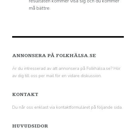
resultaten kommer visa sig och du kommer
må bättre.
ANNONSERA PÅ FOLKHÄLSA.SE
Är du intresserad av att annonsera på Folkhälsa.se? Hör
av dig till oss per mail för en vidare diskussion.
KONTAKT
Du når oss enklast via kontaktformuläret på
följande sida
.
HUVUDSIDOR