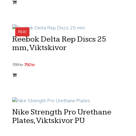
REA!
Reebok Delta Rep Discs 25
mm, Viktskivor
Det
Det
799
kr
750
kr
ursprungliga
nuvarande
priset
priset
var:
är:
799 kr.
750 kr.
Nike Strength Pro Urethane
Plates, Viktskivor PU