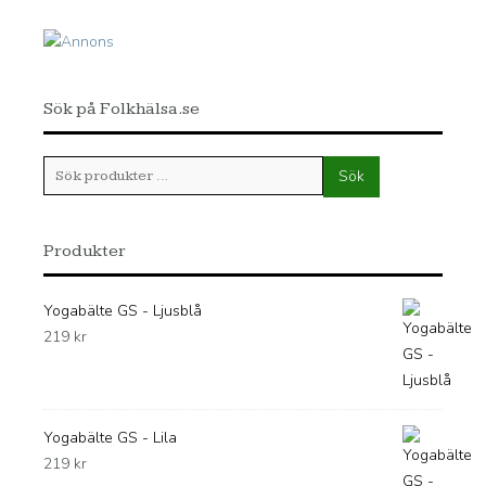
Sök på Folkhälsa.se
Sök
Sök
efter:
Produkter
Yogabälte GS - Ljusblå
219
kr
Yogabälte GS - Lila
219
kr