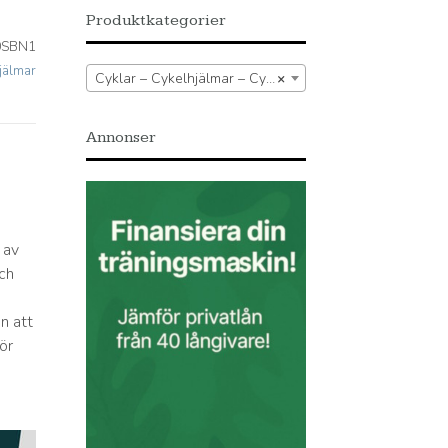
Produktkategorier
0SBN1
jälmar
Cyklar – Cykelhjälmar – Cykelhjälmar
×
Annonser
 av
ch
n att
ör
e