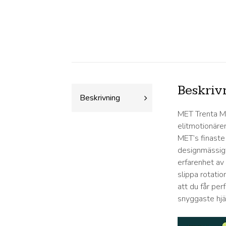
Beskriv
Beskrivning
MET Trenta MI
elitmotionärer
MET’s finaste
designmässigt
erfarenhet av
slippa rotatio
att du får pe
snyggaste hj