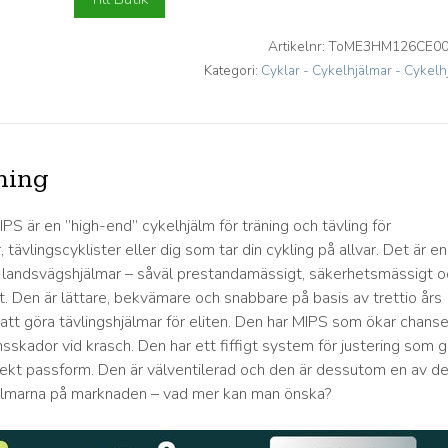
Artikelnr:
ToME3HM126CE0
Kategori:
Cyklar - Cykelhjälmar - Cykelh
ning
PS är en ”high-end” cykelhjälm för träning och tävling för
, tävlingscyklister eller dig som tar din cykling på allvar. Det är en
 landsvägshjälmar – såväl prestandamässigt, säkerhetsmässigt o
. Den är lättare, bekvämare och snabbare på basis av trettio års
 att göra tävlingshjälmar för eliten. Den har MIPS som ökar chanse
nsskador vid krasch. Den har ett fiffigt system för justering som g
rfekt passform. Den är välventilerad och den är dessutom en av d
älmarna på marknaden – vad mer kan man önska?