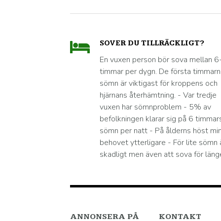
SOVER DU TILLRÄCKLIGT?
En vuxen person bör sova mellan 6
timmar per dygn. De första timmar
sömn är viktigast för kroppens och
hjärnans återhämtning. - Var tredje
vuxen har sömnproblem - 5% av
befolkningen klarar sig på 6 timmar
sömn per natt - På ålderns höst mi
behovet ytterligare - För lite sömn 
skadligt men även att sova för läng
ANNONSERA PÅ
KONTAKT