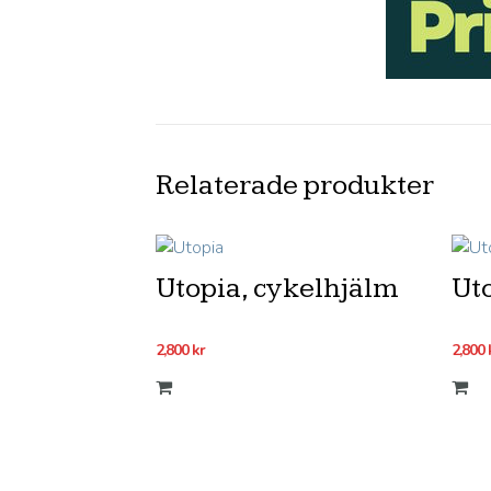
Relaterade produkter
Utopia, cykelhjälm
Ut
2,800
kr
2,800