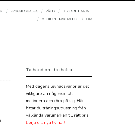
OR
PSYKISK OHÄLSA
VÅLD
SEX OCH HÄLSA
MEDICIN – LÄKEMEDEL
OM
Ta hand om din hälsa!
Med dagens levnadsvanor är det
viktigare än någonsin att
motionera och röra på sig. Här
hittar du träningsutrustning från
välkända varumärken till rätt pris!
m
Börja ditt nya liv här!