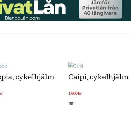
opia, cykelhjälm
Caipi, cykelhjälm
kr
1,600
kr