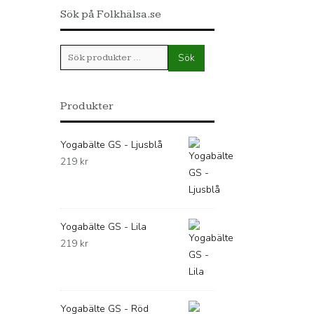
Sök på Folkhälsa.se
Sök
Sök
efter:
Produkter
Yogabälte GS - Ljusblå
219
kr
Yogabälte GS - Lila
219
kr
Yogabälte GS - Röd