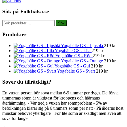
Sök på Folkhälsa.se
Sök
Sök
efter:
Produkter
Yogabälte GS - Ljusblå
219
kr
Yogabälte GS - Lila
219
kr
Yogabälte GS - Röd
219
kr
Yogabälte GS - Orange
219
kr
Yogabälte GS - Gul
219
kr
Yogabälte GS - Svart
219
kr
Sover du tillräckligt?
En vuxen person bör sova mellan 6-9 timmar per dygn. De första
timmarnas sömn är viktigast för kroppens och hjärnans
återhämtning. - Var tredje vuxen har sömnproblem - 5% av
befolkningen klarar sig på 6 timmars sömn per natt - På ålderns höst
minskar behovet ytterligare - För lite sömn är skadligt men även att
sova för länge