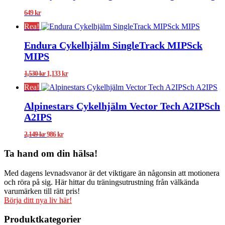
649
kr
Rea!
Endura Cykelhjälm SingleTrack MIPSck
MIPS
Det
Det
1,530
kr
1,133
kr
ursprungliga
nuvarande
Rea!
priset
priset
var:
är:
Alpinestars Cykelhjälm Vector Tech A2IPSch
1,530 kr.
1,133 kr.
A2IPS
Det
Det
2,149
kr
986
kr
ursprungliga
nuvarande
priset
priset
Ta hand om din hälsa!
var:
är:
2,149 kr.
986 kr.
Med dagens levnadsvanor är det viktigare än någonsin att motionera
och röra på sig. Här hittar du träningsutrustning från välkända
varumärken till rätt pris!
Börja ditt nya liv här!
Produktkategorier