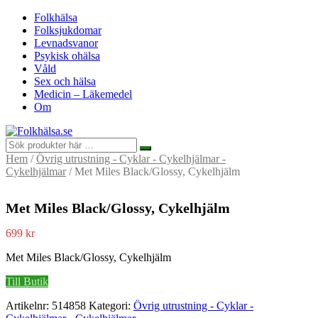
Folkhälsa
Folksjukdomar
Levnadsvanor
Psykisk ohälsa
Våld
Sex och hälsa
Medicin – Läkemedel
Om
Hem
/
Övrig utrustning - Cyklar - Cykelhjälmar -
Cykelhjälmar
/ Met Miles Black/Glossy, Cykelhjälm
Met Miles Black/Glossy, Cykelhjälm
699
kr
Met Miles Black/Glossy, Cykelhjälm
Till Butik
Artikelnr:
514858
Kategori:
Övrig utrustning - Cyklar -