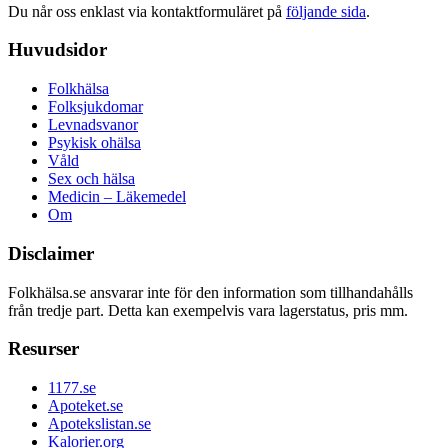
Du når oss enklast via kontaktformuläret på
följande sida
.
Huvudsidor
Folkhälsa
Folksjukdomar
Levnadsvanor
Psykisk ohälsa
Våld
Sex och hälsa
Medicin – Läkemedel
Om
Disclaimer
Folkhälsa.se ansvarar inte för den information som tillhandahålls
från tredje part. Detta kan exempelvis vara lagerstatus, pris mm.
Resurser
1177.se
Apoteket.se
Apotekslistan.se
Kalorier.org