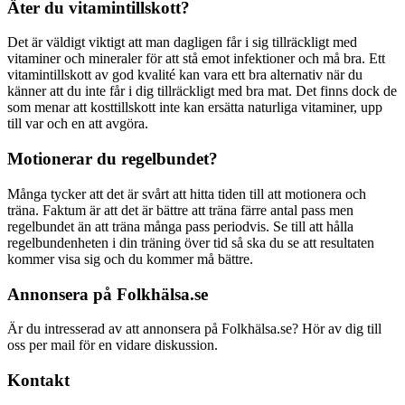
Äter du vitamintillskott?
Det är väldigt viktigt att man dagligen får i sig tillräckligt med
vitaminer och mineraler för att stå emot infektioner och må bra. Ett
vitamintillskott av god kvalité kan vara ett bra alternativ när du
känner att du inte får i dig tillräckligt med bra mat. Det finns dock de
som menar att kosttillskott inte kan ersätta naturliga vitaminer, upp
till var och en att avgöra.
Motionerar du regelbundet?
Många tycker att det är svårt att hitta tiden till att motionera och
träna. Faktum är att det är bättre att träna färre antal pass men
regelbundet än att träna många pass periodvis. Se till att hålla
regelbundenheten i din träning över tid så ska du se att resultaten
kommer visa sig och du kommer må bättre.
Annonsera på Folkhälsa.se
Är du intresserad av att annonsera på Folkhälsa.se? Hör av dig till
oss per mail för en vidare diskussion.
Kontakt