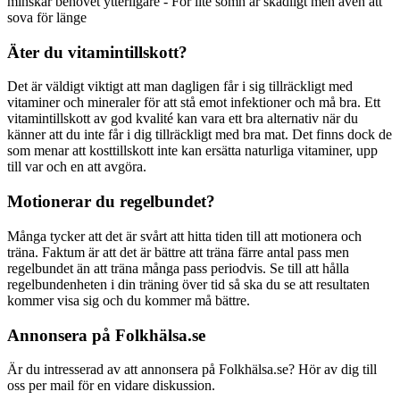
minskar behovet ytterligare - För lite sömn är skadligt men även att
sova för länge
Äter du vitamintillskott?
Det är väldigt viktigt att man dagligen får i sig tillräckligt med
vitaminer och mineraler för att stå emot infektioner och må bra. Ett
vitamintillskott av god kvalité kan vara ett bra alternativ när du
känner att du inte får i dig tillräckligt med bra mat. Det finns dock de
som menar att kosttillskott inte kan ersätta naturliga vitaminer, upp
till var och en att avgöra.
Motionerar du regelbundet?
Många tycker att det är svårt att hitta tiden till att motionera och
träna. Faktum är att det är bättre att träna färre antal pass men
regelbundet än att träna många pass periodvis. Se till att hålla
regelbundenheten i din träning över tid så ska du se att resultaten
kommer visa sig och du kommer må bättre.
Annonsera på Folkhälsa.se
Är du intresserad av att annonsera på Folkhälsa.se? Hör av dig till
oss per mail för en vidare diskussion.