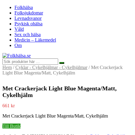
Folkhälsa
Folksjukdomar
Levnadsvanor
Psykisk ohälsa
Våld
Sex och hälsa
Medicin – Läkemedel
Om
Hem
/
Cyklar - Cykelhjälmar - Cykelhjälmar
/ Met Crackerjack
Light Blue Magenta/Matt, Cykelhjälm
Met Crackerjack Light Blue Magenta/Matt,
Cykelhjälm
661
kr
Met Crackerjack Light Blue Magenta/Matt, Cykelhjälm
Till Butik