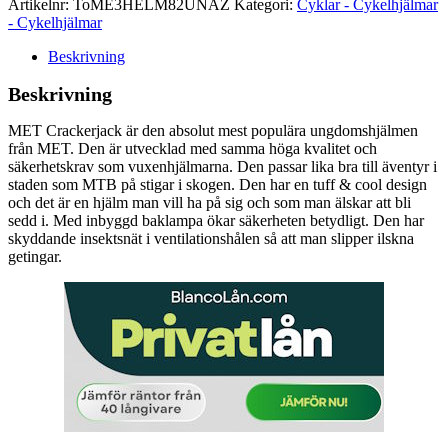
Artikelnr:
ToME3HELM82UNAZ
Kategori:
Cyklar - Cykelhjälmar
- Cykelhjälmar
Beskrivning
Beskrivning
MET Crackerjack är den absolut mest populära ungdomshjälmen
från MET. Den är utvecklad med samma höga kvalitet och
säkerhetskrav som vuxenhjälmarna. Den passar lika bra till äventyr i
staden som MTB på stigar i skogen. Den har en tuff & cool design
och det är en hjälm man vill ha på sig och som man älskar att bli
sedd i. Med inbyggd baklampa ökar säkerheten betydligt. Den har
skyddande insektsnät i ventilationshålen så att man slipper ilskna
getingar.