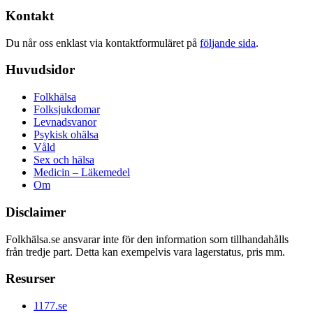
Kontakt
Du når oss enklast via kontaktformuläret på
följande sida
.
Huvudsidor
Folkhälsa
Folksjukdomar
Levnadsvanor
Psykisk ohälsa
Våld
Sex och hälsa
Medicin – Läkemedel
Om
Disclaimer
Folkhälsa.se ansvarar inte för den information som tillhandahålls
från tredje part. Detta kan exempelvis vara lagerstatus, pris mm.
Resurser
1177.se