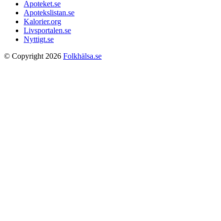
Apoteket.se
Apotekslistan.se
Kalorier.org
Livsportalen.se
Nyttigt.se
© Copyright 2026
Folkhälsa.se