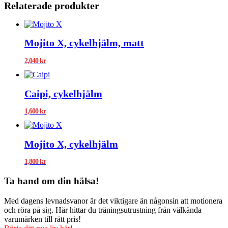
Relaterade produkter
Mojito X, cykelhjälm, matt
2,040
kr
Caipi, cykelhjälm
1,600
kr
Mojito X, cykelhjälm
1,800
kr
Ta hand om din hälsa!
Med dagens levnadsvanor är det viktigare än någonsin att motionera
och röra på sig. Här hittar du träningsutrustning från välkända
varumärken till rätt pris!