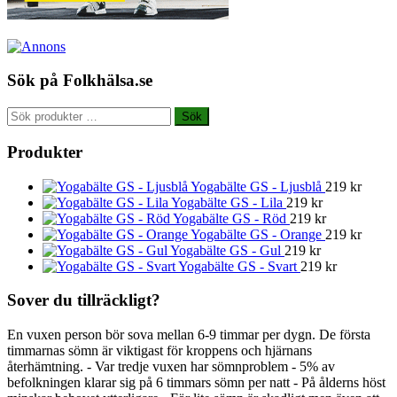
Sök på Folkhälsa.se
Sök
Sök
efter:
Produkter
Yogabälte GS - Ljusblå
219
kr
Yogabälte GS - Lila
219
kr
Yogabälte GS - Röd
219
kr
Yogabälte GS - Orange
219
kr
Yogabälte GS - Gul
219
kr
Yogabälte GS - Svart
219
kr
Sover du tillräckligt?
En vuxen person bör sova mellan 6-9 timmar per dygn. De första
timmarnas sömn är viktigast för kroppens och hjärnans
återhämtning. - Var tredje vuxen har sömnproblem - 5% av
befolkningen klarar sig på 6 timmars sömn per natt - På ålderns höst