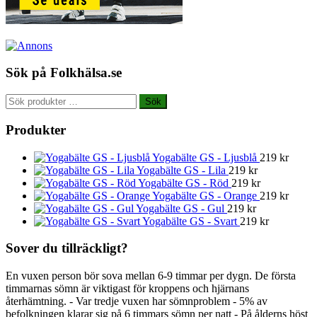
Sök på Folkhälsa.se
Sök
Sök
efter:
Produkter
Yogabälte GS - Ljusblå
219
kr
Yogabälte GS - Lila
219
kr
Yogabälte GS - Röd
219
kr
Yogabälte GS - Orange
219
kr
Yogabälte GS - Gul
219
kr
Yogabälte GS - Svart
219
kr
Sover du tillräckligt?
En vuxen person bör sova mellan 6-9 timmar per dygn. De första
timmarnas sömn är viktigast för kroppens och hjärnans
återhämtning. - Var tredje vuxen har sömnproblem - 5% av
befolkningen klarar sig på 6 timmars sömn per natt - På ålderns höst