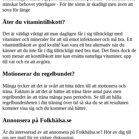
minskar behovet ytterligare - För lite sömn är skadligt men även att
sova för länge
Äter du vitamintillskott?
Det är väldigt viktigt att man dagligen får i sig tillräckligt med
vitaminer och mineraler för att stå emot infektioner och må bra. Ett
vitamintillskott av god kvalité kan vara ett bra alternativ när du
känner att du inte får i dig tillräckligt med bra mat. Det finns dock de
som menar att kosttillskott inte kan ersätta naturliga vitaminer, upp
till var och en att avgöra.
Motionerar du regelbundet?
Många tycker att det är svårt att hitta tiden till att motionera och
träna. Faktum är att det är bättre att träna färre antal pass men
regelbundet än att träna många pass periodvis. Se till att hålla
regelbundenheten i din träning över tid så ska du se att resultaten
kommer visa sig och du kommer må bättre.
Annonsera på Folkhälsa.se
Är du intresserad av att annonsera på Folkhälsa.se? Hör av dig till
oss per mail för en vidare diskussion.