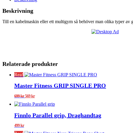
Beskrivning
Till en kabelmaskin eller ett multigym så behöver man olika typer av 
Relaterade produkter
Rea!
Master Fitness GRIP SINGLE PRO
Det
Det
699
kr
569
kr
ursprungliga
nuvarande
priset
priset
var:
är:
Finnlo Parallel grip, Draghandtag
699 kr.
569 kr.
499
kr