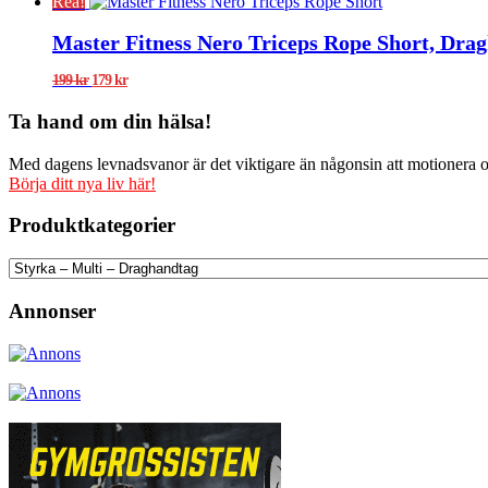
Rea!
Master Fitness Nero Triceps Rope Short, Dra
Det
Det
199
kr
179
kr
ursprungliga
nuvarande
priset
priset
Ta hand om din hälsa!
var:
är:
199 kr.
179 kr.
Med dagens levnadsvanor är det viktigare än någonsin att motionera och
Börja ditt nya liv här!
Produktkategorier
Annonser