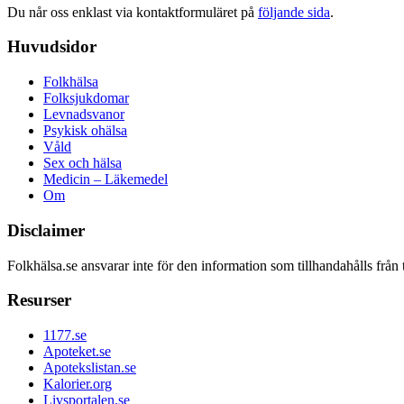
Du når oss enklast via kontaktformuläret på
följande sida
.
Huvudsidor
Folkhälsa
Folksjukdomar
Levnadsvanor
Psykisk ohälsa
Våld
Sex och hälsa
Medicin – Läkemedel
Om
Disclaimer
Folkhälsa.se ansvarar inte för den information som tillhandahålls från 
Resurser
1177.se
Apoteket.se
Apotekslistan.se
Kalorier.org
Livsportalen.se