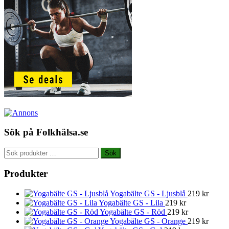
Sök på Folkhälsa.se
Sök
Sök
efter:
Produkter
Yogabälte GS - Ljusblå
219
kr
Yogabälte GS - Lila
219
kr
Yogabälte GS - Röd
219
kr
Yogabälte GS - Orange
219
kr