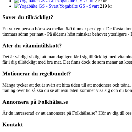
Yogabälte GS - Gul
219
kr
Yogabälte GS - Svart
219
kr
Sover du tillräckligt?
En vuxen person bör sova mellan 6-9 timmar per dygn. De första timm
timmars sömn per natt - På ålderns höst minskar behovet ytterligare - 
Äter du vitamintillskott?
Det är väldigt viktigt att man dagligen får i sig tillräckligt med vitami
får i dig tillräckligt med bra mat. Det finns dock de som menar att kostti
Motionerar du regelbundet?
Många tycker att det är svårt att hitta tiden till att motionera och träna
träning över tid så ska du se att resultaten kommer visa sig och du ko
Annonsera på Folkhälsa.se
Är du intresserad av att annonsera på Folkhälsa.se? Hör av dig till oss
Kontakt