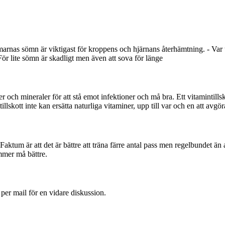
arnas sömn är viktigast för kroppens och hjärnans återhämtning. - Var
För lite sömn är skadligt men även att sova för länge
ner och mineraler för att stå emot infektioner och må bra. Ett vitamintills
llskott inte kan ersätta naturliga vitaminer, upp till var och en att avgör
. Faktum är att det är bättre att träna färre antal pass men regelbundet än
mmer må bättre.
 per mail för en vidare diskussion.