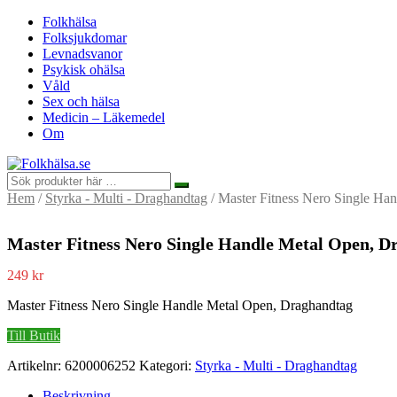
Folkhälsa
Folksjukdomar
Levnadsvanor
Psykisk ohälsa
Våld
Sex och hälsa
Medicin – Läkemedel
Om
Hem
/
Styrka - Multi - Draghandtag
/ Master Fitness Nero Single Ha
Master Fitness Nero Single Handle Metal Open, D
249
kr
Master Fitness Nero Single Handle Metal Open, Draghandtag
Till Butik
Artikelnr:
6200006252
Kategori:
Styrka - Multi - Draghandtag
Beskrivning